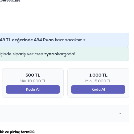
1465601128
43
TL değerinde
434
Puan
kazanacaksınız.
e
içinde sipariş verirseniz
yarın
kargoda!
500 TL
1.000 TL
Min: 10.000 TL
Min: 15.000 TL
Kodu Al
Kodu Al
ık ve pirinç formülü.