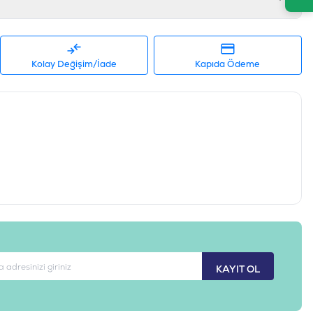
rta Irk / Medium, Büyük Irk / Maxi, İri Irk / Giant
2 KG ve Üzeri
Kolay Değişim/İade
Kapıda Ödeme
681465601128
P4070
KAYIT OL