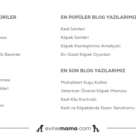
ORILER
EN POPÜLER BLOG YAZILARIMI
Kedi İsimleri
ası
Köpek İsimleri
Köpek Kısırlaştırma Ameliyatı
Ek Besinler
En Güzel Köpek Oyunları
EN SON BLOG YAZILARIMIZ
aması
Muhabbet Kuşu Kafesi
leri
Veteriner Önerisi Köpek Maması
Kedi Kilo Kontrolü
ri
Kedi ve Köpeklerde Down Sendromu