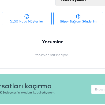
Irk Boyutu
:
O
Ürün Ağırlığı
:
1
%100 Mutlu Müşteriler
Süper Sağlam Gönderim
Barkod
:
8
Tedarikçi Ürün Kodu
:
Ürün Etiketleri
#pro choice köpek maması
Yorumlar
Yorumlar hazırlanıyor...
rsatları kaçırma
K Sözleşmesi'ni
okudum, kabul ediyorum.