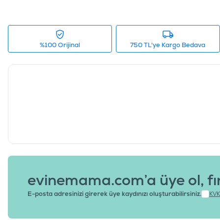
%100 Orijinal
750 TL'ye Kargo Bedava
evinemama.com’a üye ol, fı
E-posta adresinizi girerek üye kaydınızı oluşturabilirsiniz.
KVK