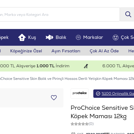
öpek
Kuş
Balık
Markalar
Çok S
l
Köpeğinize Özel
Ayın Fırsatları
Çok Al Az Öde
He
 TL Alışverişe
1.000 TL
İndirim
6.000 TL Alışverişe
Choice Sensitive Skin Balık ve Pirinçli Hassas Derili Yetişkin Köpek Maması 12
%100 Orijinallik Ga
ProChoice Sensitive Ski
Köpek Maması 12kg
(0)