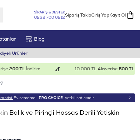
SİPARİŞ & DESTEK
Sipariş Takip
Giriş Yap
Kayıt Ol
0232 700 0212
atanlar
Blog
diyeli Ürünler
200 TL
İndirim
10.000 TL Alışverişe
500 TL
İndiri
kg
rantisi.
Evinemama,
PRO CHOICE
yetkili satıcısıdır.
n Balık ve Pirinçli Hassas Derili Yetişkin