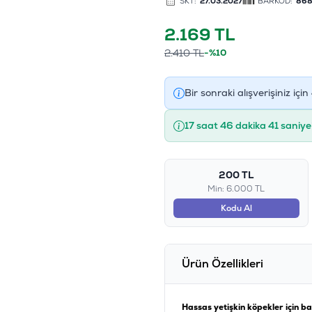
SKT:
27.03.2027
BARKOD:
868
2.169
TL
2.410
TL
-%10
Bir sonraki alışverişiniz için
17 saat 46 dakika 40 saniy
200 TL
Min: 6.000 TL
Kodu Al
Ürün Özellikleri
Hassas yetişkin köpekler için bal