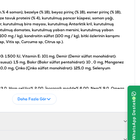
.% 4 somon), bezelye (% 18), beyaz pirinç (% 18), esmer pirinç (% 18),
ize tavuk proteini (% 4), kurutulmuş pancar küspesi, somon yağı,
, kurutulmuş bira mayası, kurutulmuş Antarktik kril, kurutulmuş
urutulmuş domates, kurutulmuş yaban mersini, kurutulmuş yaban
00 mg / kg), kondroitin sülfat (100 mg / kg), bitki özlerinin karışımı
, Vitis sp, Curcuma sp, Citrus sp.).
3: 1.500 IU, Vitamin E: 101 mg, Demir (Demir sülfat monohidrat):
susuz): 1,5 mg, Bakır (Bakır sülfat pentahidrat): 10 , 0 mg, Manganez
0,0 mg, Çinko (Çinko sülfat monohidrat): 125,0 mg, Selenyum
3,0, Ham selüloz% 2,00, İnorganik madde% 6,00, Nem% 9,0, Omega
 asitleri 2,2 %, Kalsiyum (Ca)% 1,2, Fosfor (P)% 0,9
Daha Fazla Gör
yayın. Evcil hayvanınız için temiz su bulunduğundan emin olun. Soğuk
en paketin açıldıktan sonra düzgün şekilde kapatıldığından emin olun.
ünde yer almaktadır. Ürünün raf ömrü 18 aydır.
alıklı