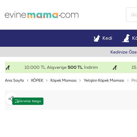
Kedi
K
Kedinize Öze
10.000 TL Alışverişe
500 TL
İndirim
15.000
Ana Sayfa
KÖPEK
Köpek Maması
Yetişkin Köpek Maması
Pro
Paylaş
Ücretsiz Kargo