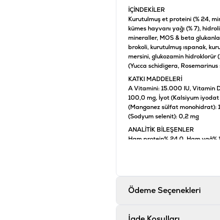
İÇİNDEKİLER
Kurutulmuş et proteini (% 24, min
kümes hayvanı yağı (% 7), hidrol
mineraller, MOS & beta glukanlar
brokoli, kurutulmuş ıspanak, k
mersini, glukozamin hidroklorür (1
(Yucca schidigera, Rosemarinus sp
KATKI MADDELERİ
A Vitamini: 15.000 IU, Vitamin D
100,0 mg, İyot (Kalsiyum iyodat 
(Manganez sülfat monohidrat): 1
(Sodyum selenit): 0,2 mg
ANALİTİK BİLEŞENLER
Ham protein% 24,0, Ham yağ% 1
3 yağ asitleri% 0,6, Omega 6 yağ
BESLENME YÖNTEMLERİ
İdeal olarak alımı birkaç öğüne 
ve kuru ortamda saklayınız. Lütf
Ödeme Seçenekleri
Son kullanma tarihi paketin üst
Ürün Filtreleri
İade Koşulları
İçerik
:
B