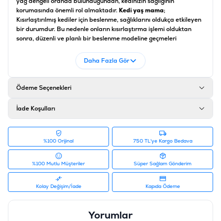
yağ dengeli oranda bulunduğundan, kedinizin sağlığının
korumasında önemli rol almaktadır.
Kedi yaş mama
;
Kısırlaştırılmış kediler için beslenme, sağlıklarını oldukça etkileyen
bir durumdur. Bu nedenle onların kısırlaştırma işlemi olduktan
sonra, düzenli ve planlı bir beslenme modeline geçmeleri
önerilmektedir. Bu amaca uygun olarak hazırlanmış olan
kısırlaştırılmış kedi konservesi
, hem kilo kontrolü sağlamakta hem
Daha Fazla Gör
de lezzetiyle kedinizin damak zevkine hitap etmektedir.
İçerik
Ödeme Seçenekleri
Taze Et ve Et Ürünleri %35, Taze Kuzu Eti %4, Sebze Ürünleri,
Mineraller
İade Koşulları
Analiz
Protein %8, Yağ %5, Kül %2, Selüloz %0,2, Nem %82
%100 Orijinal
750 TL'ye Kargo Bedava
Ürün Filtreleri
Barkod
:
8681465602958
%100 Mutlu Müşteriler
Süper Sağlam Gönderim
Tedarikçi Ürün Kodu
:
P3007
Kolay Değişim/İade
Kapıda Ödeme
Yorumlar