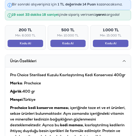
Bir sonraki alışverişiniz için
1
TL değerinde
14
Puan
kazanacaksınız.
19 saat 33 dakika 18 saniye
içinde sipariş verirseniz
yarın
kargoda!
200 TL
500 TL
1.000 TL
Min: 6.000 TL
Min: 10.000 TL
Min: 15.000 TL
Kodu Al
Kodu Al
Kodu Al
Ürün Özellikleri
Pro Choice Sterilised Kuzulu Kısırlaştırılmış Kedi Konservesi 400gr
Marka
: Prochoice
Ağırlık
:400 gr
Menşei
:Türkiye
Prochoice kedi konserve maması
, içeriğinde taze et ve et ürünleri,
sebze ürünleri bulunmaktadır. Aynı zamanda içeriğindeki vitamin
ve mineraller kedinizin bağışıklığının güçlenmesini
desteklemektedir. Ayrıca bu
kedi maması
, kısırlaştırılmış kedilerin
ihtiyaç duyduğu besin içerikleri ile formüle edilmiştir. Protein ve