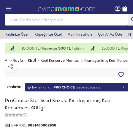
Kedinize Özel
Köpeğinize Özel
Ayın Fırsatları
Çok Al Az Öde
He
m
10.000 TL Alışverişe
500 TL
İndirim
15.000 TL Alışveri
Ana Sayfa
KEDİ
Kedi Konserve Maması
Kısırlaştırılmış Kedi Konserve
Paylaş
Evinemama,
PRO CHOICE
yetkili satıcısıdır.
ProChoice Sterilised Kuzulu Kısırlaştırılmış Kedi
Konservesi 400gr
(0)
BARKOD:
8681465602958