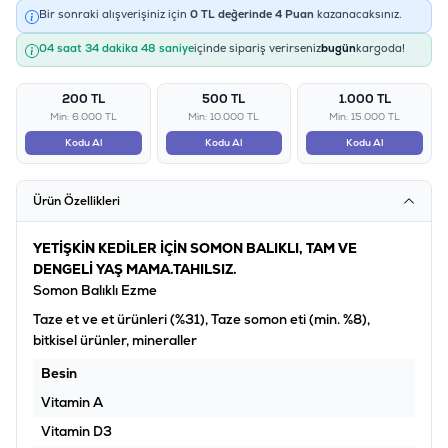
Bir sonraki alışverişiniz için
0
TL değerinde
4
Puan
kazanacaksınız.
04 saat 34 dakika 48 saniye
içinde sipariş verirseniz
bugün
kargoda!
200 TL
500 TL
1.000 TL
Min: 6.000 TL
Min: 10.000 TL
Min: 15.000 TL
Kodu Al
Kodu Al
Kodu Al
Ürün Özellikleri
YETİŞKİN KEDİLER İÇİN SOMON BALIKLI, TAM VE
DENGELİ YAŞ MAMA.TAHILSIZ.
Somon Balıklı Ezme
Taze et ve et ürünleri (%31), Taze somon eti (min. %8),
bitkisel ürünler, mineraller
Besin
Vitamin A
Vitamin D3