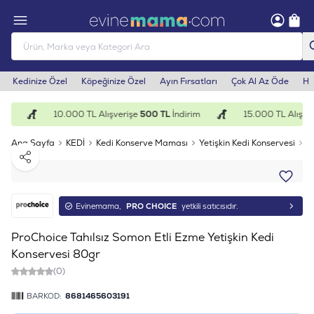
Kedinize Özel
Köpeğinize Özel
Ayın Fırsatları
Çok Al Az Öde
He
im
10.000 TL Alışverişe
500 TL
İndirim
15.000 TL Alışver
Ana Sayfa
KEDİ
Kedi Konserve Maması
Yetişkin Kedi Konservesi
P
Paylaş
Evinemama,
PRO CHOICE
yetkili satıcısıdır.
ProChoice Tahılsız Somon Etli Ezme Yetişkin Kedi
Konservesi 80gr
(0)
BARKOD:
8681465603191