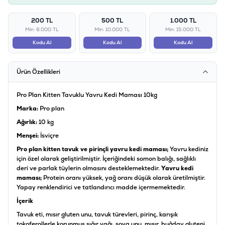
200 TL
500 TL
1.000 TL
Min: 6.000 TL
Min: 10.000 TL
Min: 15.000 TL
Kodu Al
Kodu Al
Kodu Al
Ürün Özellikleri
Pro Plan Kitten Tavuklu Yavru Kedi Maması 10kg
Marka:
Pro plan
Ağırlık:
10 kg
Menşei:
İsviçre
Pro plan kitten tavuk ve pirinçli yavru kedi maması;
Yavru kediniz
için özel olarak geliştirilmiştir. İçeriğindeki somon balığı, sağlıklı
deri ve parlak tüylerin olmasını desteklemektedir.
Yavru kedi
maması;
Protein oranı yüksek, yağ oranı düşük olarak üretilmiştir.
Yapay renklendirici ve tatlandırıcı madde içermemektedir.
İçerik
Tavuk eti, mısır gluten unu, tavuk türevleri, pirinç, karışık
tokoferollerle korunmuş sığır yağı, soya unu, mısır, buğday gluteni,