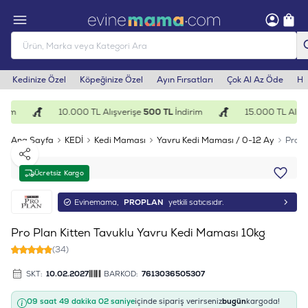
Kedinize Özel
Köpeğinize Özel
Ayın Fırsatları
Çok Al Az Öde
He
rim
10.000 TL Alışverişe
500 TL
İndirim
15.000 TL Alışve
Ana Sayfa
KEDİ
Kedi Maması
Yavru Kedi Maması / 0-12 Ay
Pro P
Paylaş
Ücretsiz Kargo
Evinemama,
PROPLAN
yetkili satıcısıdır.
Pro Plan Kitten Tavuklu Yavru Kedi Maması 10kg
(34)
SKT:
10.02.2027
BARKOD:
7613036505307
09 saat 49 dakika 01 saniye
içinde sipariş verirseniz
bugün
kargoda!