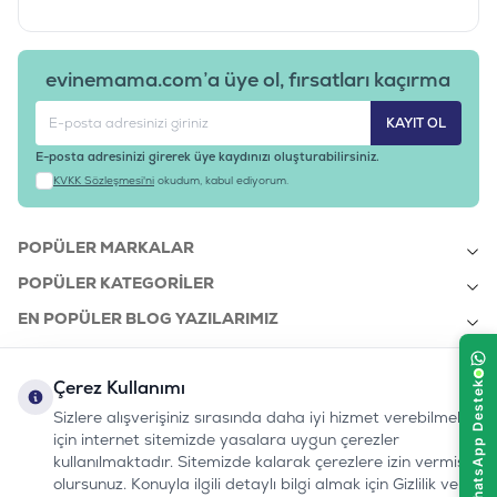
evinemama.com’a üye ol, fırsatları kaçırma
KAYIT OL
E-posta adresinizi girerek üye kaydınızı oluşturabilirsiniz.
KVKK Sözleşmesi'ni
okudum, kabul ediyorum.
POPÜLER MARKALAR
POPÜLER KATEGORILER
EN POPÜLER BLOG YAZILARIMIZ
EN SON BLOG YAZILARIMIZ
Çerez Kullanımı
KURUMSAL
Sizlere alışverişiniz sırasında daha iyi hizmet verebilmek
için internet sitemizde yasalara uygun çerezler
kullanılmaktadır. Sitemizde kalarak çerezlere izin vermiş
bizi takip edin:
olursunuz. Konuyla ilgili detaylı bilgi almak için Gizlilik ve
0232 7000 212