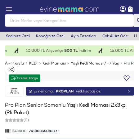
Kedinize Özel
Köpeğinize Özel
Ayın Fırsatları
Çok Al Az Öde
He
rim
10.000 TL Alışverişe
500 TL
İndirim
15.000 TL Alışve
Ana Sayfa
KEDİ
Kedi Maması
Yaşlı Kedi Maması / +7 Yaş
Pro Plan
Paylaş
Ücretsiz Kargo
Evinemama,
PROPLAN
yetkili satıcısıdır.
Pro Plan Senior Somonlu Yaşlı Kedi Maması 2x3kg
(2li Paket)
(0)
BARKOD:
7613036508377T