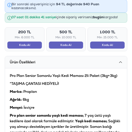
Bir sonraki alışverişiniz için
94
TL değerinde
940
Puan
kazanacaksınız.
07 saat 01 dakika 40 saniye
içinde sipariş verirseniz
bugün
kargoda!
200 TL
500 TL
1.000 TL
Min: 6.000 TL
Min: 10.000 TL
Min: 15.000 TL
Kodu Al
Kodu Al
Kodu Al
Ürün Özellikleri
Pro Plan Senior Somonlu Yaşlı Kedi Maması 2li Paket (3kg+3kg)
*TAŞIMA ÇANTASI HEDİYELİ!
Marka:
Proplan
Ağırlık:
6kg
Menşei:
İsviçre
Pro plan senior somonlu yaşlı kedi maması;
7 yaş üstü yaşlı
kedilere özel olarak formüle edilmiştir.
Yaşlı kedi maması;
Sağlıklı
yaş almayı destekleyen içerikler ile üretilmiştir. Somon balığı