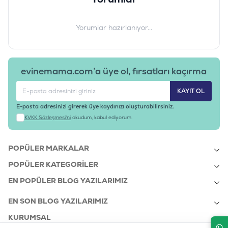
Barkod
:
7613036508377T
Tedarikçi Ürün Kodu
:
12538872T
Ürün Etiketleri
Yorumlar hazırlanıyor...
#proplan hediyeli kampanya
evinemama.com’a üye ol, fırsatları kaçırma
KAYIT OL
E-posta adresinizi girerek üye kaydınızı oluşturabilirsiniz.
KVKK Sözleşmesi'ni
okudum, kabul ediyorum.
POPÜLER MARKALAR
POPÜLER KATEGORILER
EN POPÜLER BLOG YAZILARIMIZ
EN SON BLOG YAZILARIMIZ
KURUMSAL