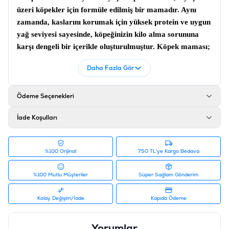
üzeri köpekler için formüle edilmiş bir mamadır. Aynı
zamanda, kaslarını korumak için yüksek protein ve uygun
yağ seviyesi sayesinde, köpeğinizin kilo alma sorununa
karşı dengeli bir içerikle oluşturulmuştur.
Köpek maması
;
İçeriğinde bulunan kalsiyum fosfat sayesinde kıkırdağın
Daha Fazla Gör
güçlü kalmasına ve yaşın ilerlemesiyle ilgili oluşabilecek
eklem sorunlarının önüne geçmesine yardımcı olmaktadır.
Pro plan
yaşlı köpek maması
, içeriğinde bulunan A,D,E
Ödeme Seçenekleri
vitaminleri sayesinde eklem ağrılarını önlemeye ve
İade Koşulları
bağışıklığın güçlenmesine destek vermektedir.
İçerik
%100 Orijinal
750 TL'ye Kargo Bedava
Potasyum Klorür, Kalsiyum Fosfat, Vitaminler, Karışık
Tokoferollerle Korunmuş Hayvansal Yağlar, Mineraller,
%100 Mutlu Müşteriler
Süper Sağlam Gönderim
Mısır, Pirinç, Pancar Posası, Mısır Glüteni, Selüloz,
Somon, Tuz, Sodyum Klorür
Kolay Değişim/İade
Kapıda Ödeme
Analiz
Ham protein en az %25,8, ham yağ en az %12,5 - en çok
Yorumlar