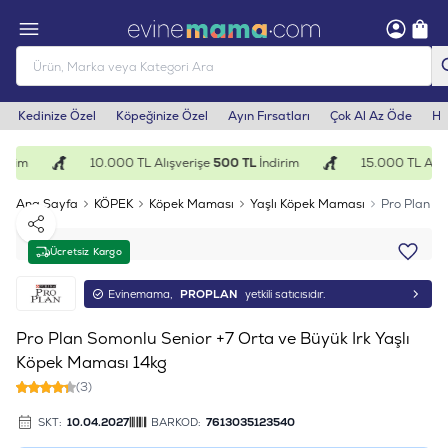
Kedinize Özel
Köpeğinize Özel
Ayın Fırsatları
Çok Al Az Öde
He
irim
10.000 TL Alışverişe
500 TL
İndirim
15.000 TL Alışv
Ana Sayfa
KÖPEK
Köpek Maması
Yaşlı Köpek Maması
Pro Plan So
Paylaş
Ücretsiz Kargo
Evinemama,
PROPLAN
yetkili satıcısıdır.
Pro Plan Somonlu Senior +7 Orta ve Büyük Irk Yaşlı
Köpek Maması 14kg
(3)
SKT:
10.04.2027
BARKOD:
7613035123540