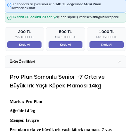
Bir sonraki alışverişiniz için
146
TL değerinde
1464
Puan
kazanacaksınız.
06 saat 36 dakika 23 saniye
içinde sipariş verirseniz
bugün
kargoda!
200 TL
500 TL
1.000 TL
Min: 6.000 TL
Min: 10.000 TL
Min: 15.000 TL
Kodu Al
Kodu Al
Kodu Al
Ürün Özellikleri
Pro Plan Somonlu Senior +7 Orta ve
Büyük Irk Yaşlı Köpek Maması 14kg
Marka
: Pro Plan
Ağırlık
:14 kg
Menşei
: İsviçre
Pro plan orta ve büyük ırk yaşlı köpek maması
, 7 yaş