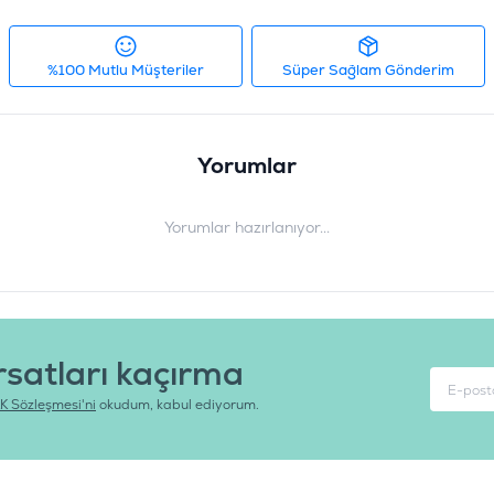
Ürün Filtreleri
Barkod
:
8
%100 Mutlu Müşteriler
Süper Sağlam Gönderim
Tedarikçi Ürün Kodu
:
Yorumlar
Yorumlar hazırlanıyor...
rsatları kaçırma
K Sözleşmesi'ni
okudum, kabul ediyorum.