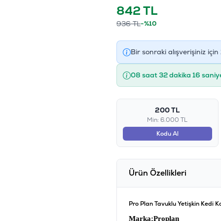
842
TL
936
TL
-%10
Bir sonraki alışverişiniz için
08 saat 32 dakika 15 saniy
200 TL
Min: 6.000 TL
Kodu Al
Ürün Özellikleri
Pro Plan Tavuklu Yetişkin Kedi 
Marka
:Proplan