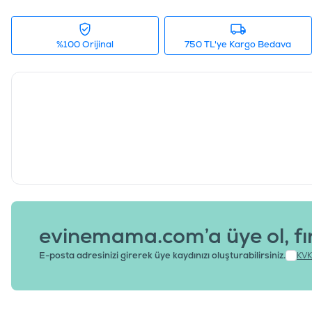
%100 Orijinal
750 TL'ye Kargo Bedava
evinemama.com’a üye ol, fı
E-posta adresinizi girerek üye kaydınızı oluşturabilirsiniz.
KVK