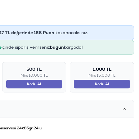
17
TL değerinde
168
Puan
kazanacaksınız.
e
içinde sipariş verirseniz
bugün
kargoda!
500 TL
1.000 TL
Min: 10.000 TL
Min: 15.000 TL
Kodu Al
Kodu Al
Konservesi 24x85gr 24lü