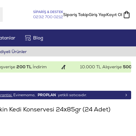
SİPARİŞ & DESTEK
Sipariş Takip
Giriş Yap
Kayıt Ol
0232 700 0212
atanlar
Blog
diyeli Ürünler
rişe
200 TL
İndirim
10.000 TL Alışverişe
500 TL
İnd
rantisi.
Evinemama,
PROPLAN
yetkili satıcısıdır.
şkin Kedi Konservesi 24x85gr (24 Adet)