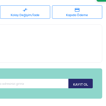
445290172907
Kolay Değişim/İade
Kapıda Ödeme
PR26-002
KAYIT OL