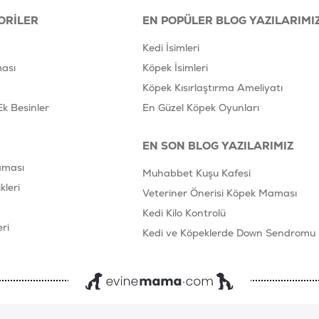
ORILER
EN POPÜLER BLOG YAZILARIMI
Kedi İsimleri
ası
Köpek İsimleri
Köpek Kısırlaştırma Ameliyatı
Ek Besinler
En Güzel Köpek Oyunları
EN SON BLOG YAZILARIMIZ
aması
Muhabbet Kuşu Kafesi
leri
Veteriner Önerisi Köpek Maması
Kedi Kilo Kontrolü
ri
Kedi ve Köpeklerde Down Sendromu