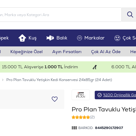
öpek
Kuş
Balık
Markalar
Çok S
l
Köpeğinize Özel
Ayın Fırsatları
Çok Al Az Öde
He
000 TL Alışverişe
1.000 TL
İndirim
6.000 TL Alışve
Pro Plan Tavuklu Yetişkin Kedi Konservesi 24x85gr (24 Adet)
%100 Orijinallik Ga
Pro Plan Tavuklu Yeti
(2)
BARKOD:
8445290172907