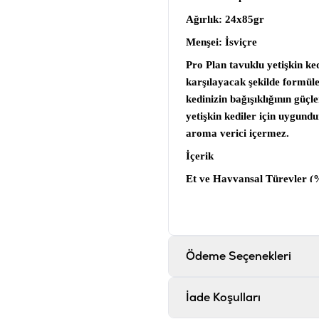
Ağırlık:
24x85gr
Menşei
: İsviçre
Pro Plan tavuklu yetişkin ke
karşılayacak şekilde formüle
kedinizin bağışıklığının güç
yetişkin kediler için uygundu
aroma verici içermez.
İçerik
Et ve Hayvansal Türevler (%1
Analiz
Protein %12,5 ,Yağ İçeriğ
Katkı maddeleri
Ödeme Seçenekleri
Vitamin D 172 mg/kg, Demir
mg/kg, Bakır Sülfat Pentahi
İade Koşulları
Sülfat Monohidrat 18 mg/kg