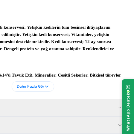
di konservesi;
Yetişkin kedilerin tüm besinsel ihtiyaçlarını
 edilmiştir.
Yetişkin kedi konservesi
; Vitaminler, yetişkin
lenmesini desteklemektedir.
Kedi konservesi
; 12 ay sonrası
r. Dengeli protein ve yağ oranına sahiptir. Renklendirici ve
4'ü Tavuk Eti), Mineraller, Çeşitli Şekerler, Bitkisel türevler
Daha Fazla Gör
i %6 ,İnorganik Madde %3 ,Ham Selüloz %0,04 ,Nem %77
 Sülfat Monohidrat 46 mg/kg, Kalsiyum İyodat Anhidre 0,68
drat 4,4 mg/kg, Mangan Sülfat Monohidrat 6,4 mg/kg, Çinko