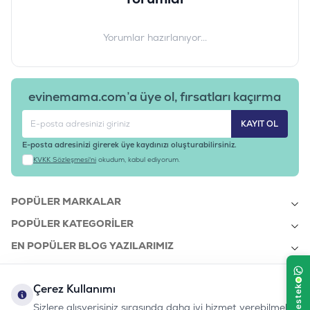
Yorumlar hazırlanıyor...
evinemama.com’a üye ol, fırsatları kaçırma
KAYIT OL
E-posta adresinizi girerek üye kaydınızı oluşturabilirsiniz.
KVKK Sözleşmesi'ni
okudum, kabul ediyorum.
POPÜLER MARKALAR
POPÜLER KATEGORILER
EN POPÜLER BLOG YAZILARIMIZ
EN SON BLOG YAZILARIMIZ
Çerez Kullanımı
KURUMSAL
Sizlere alışverişiniz sırasında daha iyi hizmet verebilmek