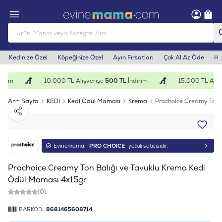
Kedinize Özel
Köpeğinize Özel
Ayın Fırsatları
Çok Al Az Öde
He
irim
10.000 TL Alışverişe
500 TL
İndirim
15.000 TL Alışv
Ana Sayfa
KEDİ
Kedi Ödül Maması
Krema
Prochoice Creamy Ton 
Paylaş
Evinemama,
PRO CHOICE
yetkili satıcısıdır.
Prochoice Creamy Ton Balığı ve Tavuklu Krema Kedi
Ödül Maması 4x15gr
(0)
BARKOD:
8681465608714