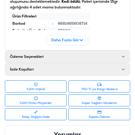
oluşumunu desteklemektedir.
Kedi ödülü
; Paket içerisinde 15gr
ağırlığında 4 adet mama bulunmaktadır.
Ürün Filtreleri
Barkod
:
8681465608714
Tedarikçi Ürün Kodu
:
P7003
Daha Fazla Gör
Ödeme Seçenekleri
İade Koşulları
%100 Orijinal
750 TL'ye Kargo Bedava
%100 Mutlu Müşteriler
Süper Sağlam Gönderim
Kolay Değişim/İade
Kapıda Ödeme
Yorumlar