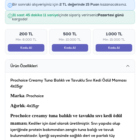
Bir sonraki alışverişiniz için
2
TL değerinde
15
Puan
kazanacaksınız.
31 saat 45 dakika 11 saniye
içinde sipariş verirseniz
Pazartesi günü
kargoda!
200 TL
500 TL
1.000 TL
Min: 6.000 TL
Min: 10.000 TL
Min: 15.000 TL
Kodu Al
Kodu Al
Kodu Al
Ürün Özellikleri
Prochoice Creamy Tuna Balıklı ve Tavuklu Sıvı Kedi Ödül Maması
4x15gr
Marka
: Prochoice
Ağırlık
: 4x15gr
Prochoice creamy tuna balıklı ve tavuklu sıvı kedi ödül
maması
; Kediler için özel olarak üretilmiştir. Sıvı yapıda olup
içeriğinde protein bakımından zengin tuna balığı ve tavuk
bulunmaktadır. İçeriği sayesinde sağlıklı deri ve parlak tüy