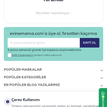
Yorumlar hazırlanıyor...
Serbest radikallere karşı antioksidan özelliği gösteren bitki
ekstraktları içeriği ile yaşlanma karşıtı etkiye sahiptir.
evinemama.com’a üye ol, fırsatları kaçırma
Prebiyotik Aktivite
KAYIT OL
E-posta adresinizi girerek üye kaydınızı oluşturabilirsiniz.
KVKK Sözleşmesi'ni
okudum, kabul ediyorum.
Prebiyotik aktiviteye sahip Frukto oligosakkaritler (FOS) ile
POPÜLER MARKALAR
formüle edilmiştir.
POPÜLER KATEGORILER
Sindirim Desteği
EN POPÜLER BLOG YAZILARIMIZ
EN SON BLOG YAZILARIMIZ
Çerez Kullanımı
KURUMSAL
Sizlere alışverişiniz sırasında daha iyi hizmet verebilmek