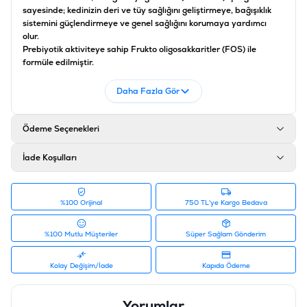
sayesinde; kedinizin deri ve tüy sağlığını geliştirmeye, bağışıklık
sistemini güçlendirmeye ve genel sağlığını korumaya yardımcı
olur.
Prebiyotik aktiviteye sahip Frukto oligosakkaritler (FOS) ile
formüle edilmiştir.
Serbest radikallere karşı antioksidan özelliğe sahip bitki
ekstraktları içeriği ile yaşlanma karşıtı etkiye sahiptir.
Daha Fazla Gör
Sağlıklı sindirimi destekler, kilo kontrolünü sağlar, lif içeriği ile
sindirim sisteminde tüy yumaklarının oluşumunu engeller.
Kilo Kontrolü
Ödeme Seçenekleri
İade Koşulları
%100 Orijinal
750 TL'ye Kargo Bedava
Kısırlaştırılmış kediler için özel olarak formüle edilmiş, yüksek
lezzet içeriğinin yanı sıra kaliteli protein, yeterli seviyede arjinin,
%100 Mutlu Müşteriler
Süper Sağlam Gönderim
taurin, vitamin – mineral, omega-3 yağ asitleri (EPA-DHA) içeriği
sayesinde; kedinizin deri ve tüy sağlığını geliştirmeye, bağışıklık
Kolay Değişim/İade
Kapıda Ödeme
sistemini güçlendirmeye ve genel sağlığını korumaya yardımcı
olur.
Yaşlanmaya Karşı Etki:
Yorumlar