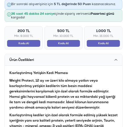
Bir sonraki alışverişiniz için
5
TL değerinde
50
Puan
kazanacaksınız.
36 saat 45 dakika 24 saniye
içinde sipariş verirseniz
Pazartesi günü
kargoda!
200 TL
500 TL
1.000 TL
Min: 6.000 TL
Min: 10.000 TL
Min: 15.000 TL
Kodu Al
Kodu Al
Kodu Al
Ürün Özellikleri
Kısırlaştırılmış Yetişkin Kedi Maması
Weight Protect, 12 ay ve üzeri kilo almaya yatkın veya
kısırlaştırılmış yetişkin kedilerin tüm besin maddesi
gereksinimlerini karşılamak için özel olarak formüle edilmiştir.
Hamsi gibi hayvansal kökenli protein ve az miktardaki yağ içeriği
ile tam ve dengeli kedi mamasıdır. İdeal kilonun korunmasına
yardımcı olmak amacıyla kalori seviyesi düzenlenmiştir.
Kısırlaştırılmış kediler için özel olarak formüle edilmiş yüksek lezzet
içeriğinin yanı sıra kaliteli protein, yeterli seviyede arjinin, Taurin,
vitamin - mineral, omega-3 yağ asitleri (EPA-DHA) içeriği