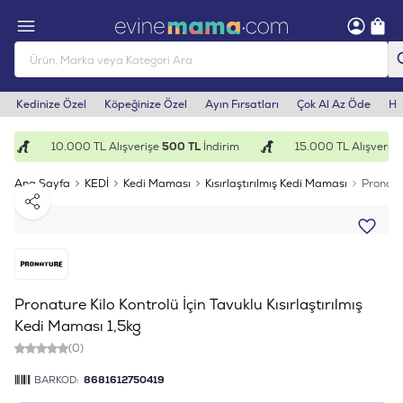
Kedinize Özel
Köpeğinize Özel
Ayın Fırsatları
Çok Al Az Öde
He
10.000 TL Alışverişe
500 TL
İndirim
15.000 TL Alışverişe
Ana Sayfa
KEDİ
Kedi Maması
Kısırlaştırılmış Kedi Maması
Pronatur
Paylaş
Pronature Kilo Kontrolü İçin Tavuklu Kısırlaştırılmış
Kedi Maması 1,5kg
(0)
BARKOD:
8681612750419