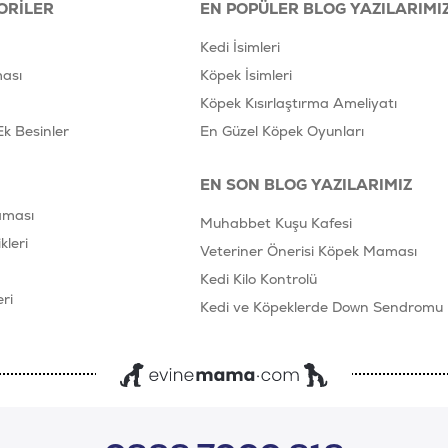
ORILER
EN POPÜLER BLOG YAZILARIMI
Kedi İsimleri
ası
Köpek İsimleri
Köpek Kısırlaştırma Ameliyatı
Ek Besinler
En Güzel Köpek Oyunları
EN SON BLOG YAZILARIMIZ
aması
Muhabbet Kuşu Kafesi
leri
Veteriner Önerisi Köpek Maması
Kedi Kilo Kontrolü
ri
Kedi ve Köpeklerde Down Sendromu