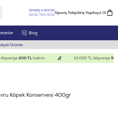
SİPARİŞ & DESTEK
Sipariş Takip
Giriş Yap
Kayıt Ol
0232 700 0212
atanlar
Blog
diyeli Ürünler
verişe
200 TL
İndirim
10.000 TL Alışverişe
500 TL
avru Köpek Konservesi 400gr