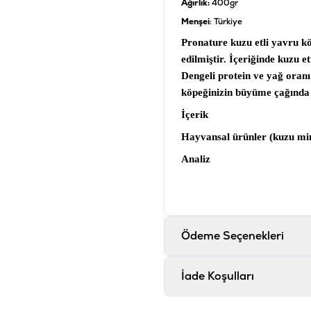
Ağırlık:
400gr
Menşei
: Türkiye
Pronature kuzu etli yavru 
edilmiştir. İçeriğinde kuzu
Dengeli protein ve yağ oran
köpeğinizin büyüme çağında 
İçerik
Hayvansal ürünler (kuzu min
Analiz
Protein % 8, Yağ İçeriği %
Katkı Maddeleri
Vitamin A 1000 IU/kg, Vita
Ödeme Seçenekleri
Kalsiyum %35, Çin Tarçını
Ürün Filtreleri
İade Koşulları
Barkod
:
8