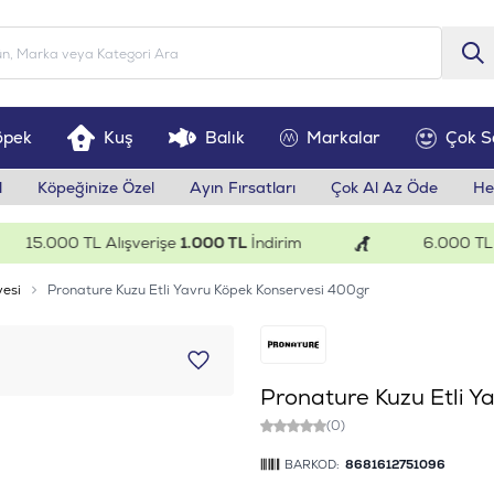
öpek
Kuş
Balık
Markalar
Çok S
l
Köpeğinize Özel
Ayın Fırsatları
Çok Al Az Öde
He
15.000 TL Alışverişe
1.000 TL
İndirim
6.000 TL Alış
vesi
Pronature Kuzu Etli Yavru Köpek Konservesi 400gr
Pronature Kuzu Etli Y
(0)
BARKOD:
8681612751096