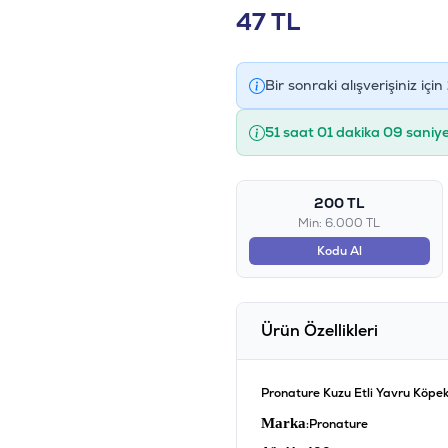
47
TL
Bir sonraki alışverişiniz için
51 saat 01 dakika 08 saniy
200 TL
Min: 6.000 TL
Kodu Al
Ürün Özellikleri
Pronature Kuzu Etli Yavru Köpe
Marka
:Pronature