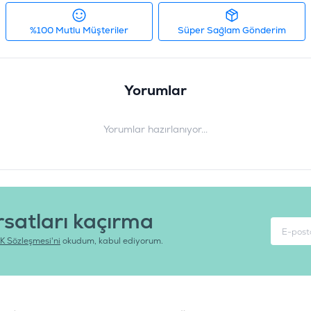
Tedarikçi Ürün Kodu
:
2
%100 Mutlu Müşteriler
Süper Sağlam Gönderim
Yorumlar
Yorumlar hazırlanıyor...
rsatları kaçırma
K Sözleşmesi'ni
okudum, kabul ediyorum.