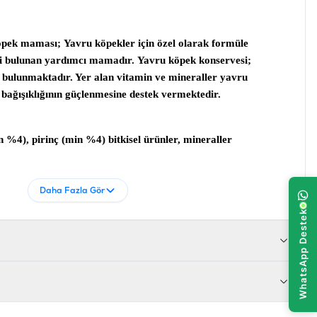
köpek maması;
Yavru köpekler için özel olarak formüle
 eti bulunan yardımcı mamadır.
Yavru köpek konservesi;
ı bulunmaktadır. Yer alan vitamin ve mineraller yavru
bağışıklığının güçlenmesine destek vermektedir.
 %4), pirinç (min %4) bitkisel ürünler, mineraller
 6, Ham Kül % 2, Ham Selüloz % 0.4, Nem % 80
Daha Fazla Gör
min D3 100 IU/kg, Vitamin E 13 mg/kg, Fosfor %0.23,
 1275 mg/kg
681612751096