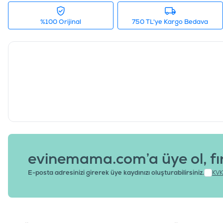
%100 Orijinal
750 TL'ye Kargo Bedava
evinemama.com’a üye ol, fı
E-posta adresinizi girerek üye kaydınızı oluşturabilirsiniz.
KVK