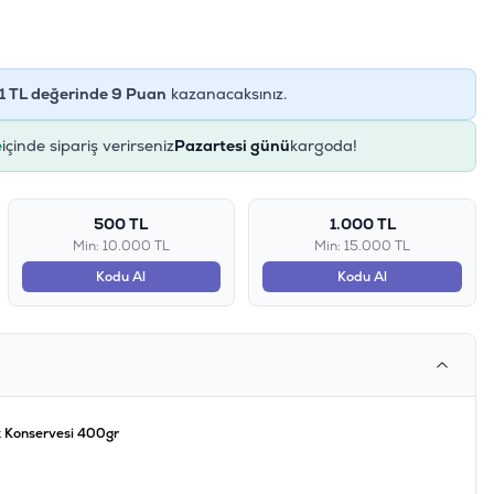
1
TL değerinde
9
Puan
kazanacaksınız.
e
içinde sipariş verirseniz
Pazartesi günü
kargoda!
500 TL
1.000 TL
Min: 10.000 TL
Min: 15.000 TL
Kodu Al
Kodu Al
k Konservesi 400gr