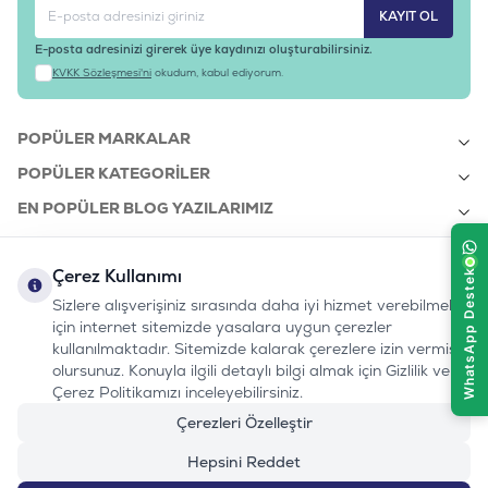
Tedarikçi
:
RFL-106
KAYIT OL
Ürün Kodu
E-posta adresinizi girerek üye kaydınızı oluşturabilirsiniz.
KVKK Sözleşmesi'ni
okudum, kabul ediyorum.
POPÜLER MARKALAR
POPÜLER KATEGORILER
EN POPÜLER BLOG YAZILARIMIZ
EN SON BLOG YAZILARIMIZ
Çerez Kullanımı
KURUMSAL
Sizlere alışverişiniz sırasında daha iyi hizmet verebilmek
için internet sitemizde yasalara uygun çerezler
kullanılmaktadır. Sitemizde kalarak çerezlere izin vermiş
bizi takip edin:
olursunuz. Konuyla ilgili detaylı bilgi almak için Gizlilik ve
0232 7000 212
%100 MUTLU
Instagram
Youtube
Tiktok
Facebook
Linkedin
Çerez Politikamızı inceleyebilirsiniz.
www.evinemama.com
MÜŞTERI HATTI
pati@evinemama.com
(haftaiçi 09.00-17.00)
Çerezleri Özelleştir
Hepsini Reddet
1.899
TL
2.374
TL
-%20