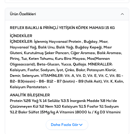
Ürün Özellikleri
REFLEX BALIKLI & PİRİNÇLİ YETİŞKİN KÖPEK MAMASI 15 KG
İÇİNDEKİLER
İÇİNDEKİLER: İşlenmiş Hayvansal Protein , Buğday, Mısır,
Hayvansal Yağ, Balık Unu, Balık Yağı, Buğday Kepeği, Mısır
Gluteni, Kurutulmuş Şeker Pancarı, Ciğer Aroması, Balık Aroması,
Pirinç, Tuz, Keten Tohumu, Kuru Bira Mayası, Mos(Mannan
Oligosaccarid), Beta-Glucan, Yucca, Quillaja. MİNERALLER:
Kalsiyum, Fosfor, Sodyum, İyot, Çinko, Bakır, Potasyum Klorür,
Demir, Selenyum. VİTAMİNLER: Vit. A, Vit. D, Vit. E, Vit. C, Vit. B1 -
B2- B3(niasin) - B6- B12 - B7 (biotin) - B9 (folik Asit), Vit. K, Kolin,
Kalsiyum Pantotetan. <
ANALİTİK BİLEŞENLER
Protein %26 Yağ % 14 Selülöz %3.5 İnorganik Madde %8 Hcı'de
Çözünmeyen Kül %2 Nem %10 Kalsiyum %1.5 Fosfor %1 Sodyum
%1.2 Bakır Sülfat 15Mg/kg A Vitamini 18000 Iu / Kg D3 Vitamini
1500 Iu/kg E Vitamini 150 Mg / Kg C Vitamini 200 Mg / Kg. Besin
Katkı Maddeleri A Vitamini 18000UI D3 Vitamini 1200UI E
Daha Fazla Gör
Vitamini 600mg C Vitamini 300mg Niasin 150mg pantotenik asit