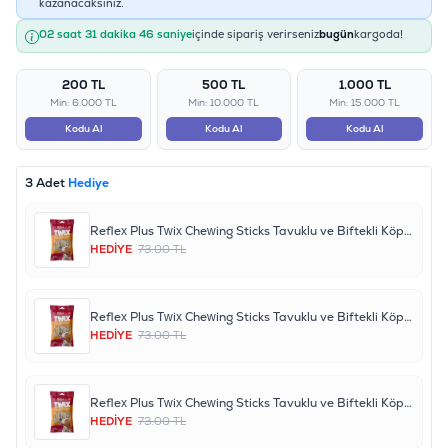
kazanacaksınız.
02 saat 31 dakika 46 saniye
içinde sipariş verirseniz
bugün
kargoda!
200 TL
500 TL
1.000 TL
Min: 6.000 TL
Min: 10.000 TL
Min: 15.000 TL
Kodu Al
Kodu Al
Kodu Al
3 Adet
Hediye
Reflex Plus Twix Chewing Sticks Tavuklu ve Biftekli Köpek Çiğneme Ödül Çubukları 80gr
HEDİYE
73.00 TL
Reflex Plus Twix Chewing Sticks Tavuklu ve Biftekli Köpek Çiğneme Ödül Çubukları 80gr
HEDİYE
73.00 TL
Reflex Plus Twix Chewing Sticks Tavuklu ve Biftekli Köpek Çiğneme Ödül Çubukları 80gr
HEDİYE
73.00 TL