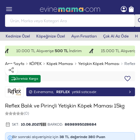
Kedinize Özel
Köpeğinize Özel
Ayın Fırsatları
Çok Al Az Öde
He
10.000 TL Alışverişe
500 TL
İndirim
15.000 TL Alışverişe
1
Ana Sayfa
KÖPEK
Köpek Maması
Yetişkin Köpek Maması
Reflex B
Paylaş
Ücretsiz Kargo
Evinemama,
REFLEX
yetkili satıcısıdır.
Reflex Balık ve Pirinçli Yetişkin Köpek Maması 15kg
(0)
SKT:
10.06.2027
BARKOD:
8698995028684
Bir sonraki alışverişiniz için
38
TL değerinde
380
Puan