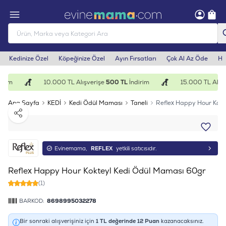
Kedinize Özel
Köpeğinize Özel
Ayın Fırsatları
Çok Al Az Öde
He
irim
10.000 TL Alışverişe
500 TL
İndirim
15.000 TL Alışv
Ana Sayfa
KEDİ
Kedi Ödül Maması
Taneli
Reflex Happy Hour Kokt
Paylaş
Evinemama,
REFLEX
yetkili satıcısıdır.
Reflex Happy Hour Kokteyl Kedi Ödül Maması 60gr
(1)
BARKOD:
8698995032278
Bir sonraki alışverişiniz için
1
TL değerinde
12
Puan
kazanacaksınız.