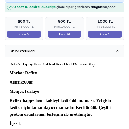
00 saat 19 dakika 25 saniye
içinde sipariş verirseniz
bugün
kargoda!
200 TL
500 TL
1.000 TL
Min: 6.000 TL
Min: 10.000 TL
Min: 15.000 TL
Kodu Al
Kodu Al
Kodu Al
Ürün Özellikleri
Reflex Happy Hour Kokteyl Kedi Ödül Maması 60gr
Marka
: Reflex
Ağırlık
:60gr
Menşei
:Türkiye
Reflex happy hour kokteyl kedi ödül maması;
Yetişkin
kediler için tamamlayıcı mamadır.
Kedi ödülü;
Çeşitli
protein oranlarının birleşimi ile üretilmiştir.
İçerik