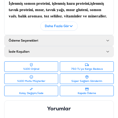
İşlenmiş somon proteini, işlenmiş kuzu proteini,işlenmiş
tavuk proteini, mısır, tavuk yağı, mısır gluteni, somon
yağı, balık aroması, toz selüloz, vitaminler ve mineraller,
bira mayası, tuz, yaban mersini, keten tohumu, kızılcık,
Daha Fazla Gör
yucca schidigera, ksilooligosakkarit (XOS), Taurin,
koruyucular ve antioksidanlar
Ödeme Seçenekleri
Katkı maddeleri
Demir, iyot, bakır, manganez, çinko, selenyum, vitamin A,
İade Koşulları
vitamin D3, Vitamin E, Vitamin C, Vitamin B1, B2, B3
(Niasin), B6, B12, B7 (Biotin), B9 (Folik asit), Vitamin K3,
%100 Orijinal
750 TL'ye Kargo Bedava
Kolin, Kalsiyum pantotenat
Analiz
%100 Mutlu Müşteriler
Süper Sağlam Gönderim
Ham protein %32, yağ içeriği %16, ham selüloz %3, ham
Kolay Değişim/İade
Kapıda Ödeme
kül %8, nem (maks.) %10
Ürün Filtreleri
Yorumlar
Barkod
:
8698995032278
Tedarikçi Ürün Kodu
:
RFT-049