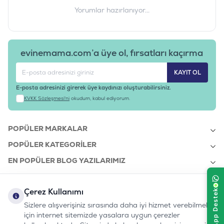
Yorumlar hazırlanıyor...
evinemama.com’a üye ol, fırsatları kaçırma
KAYIT OL
E-posta adresinizi girerek üye kaydınızı oluşturabilirsiniz.
KVKK Sözleşmesi'ni
okudum, kabul ediyorum.
POPÜLER MARKALAR
POPÜLER KATEGORILER
EN POPÜLER BLOG YAZILARIMIZ
EN SON BLOG YAZILARIMIZ
Çerez Kullanımı
KURUMSAL
Sizlere alışverişiniz sırasında daha iyi hizmet verebilmek
için internet sitemizde yasalara uygun çerezler