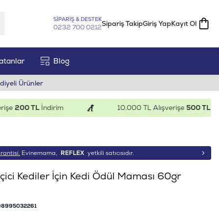
SİPARİŞ & DESTEK
Sipariş Takip
Giriş Yap
Kayıt Ol
0232 700 0212
atanlar
Blog
diyeli Ürünler
e
200 TL
İndirim
10.000 TL Alışverişe
500 TL
İndiri
rantisi.
Evinemama,
REFLEX
yetkili satıcısıdır.
ici Kediler İçin Kedi Ödül Maması 60gr
98995032261