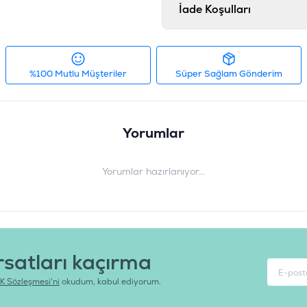
C, Vitamin B1, B2, B3 (Niasin
İade Koşulları
Kalsiyum pantotenat
Analiz
Ham protein %32, yağ içer
%100 Mutlu Müşteriler
Süper Sağlam Gönderim
Ürün Filtreleri
Barkod
:
8
Yorumlar
Tedarikçi Ürün Kodu
:
R
Yorumlar hazırlanıyor...
rsatları kaçırma
K Sözleşmesi'ni
okudum, kabul ediyorum.