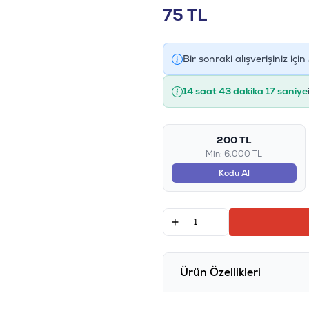
75
TL
Bir sonraki alışverişiniz için
14 saat 43 dakika 16 saniye
200 TL
Min: 6.000 TL
Kodu Al
Ürün Özellikleri