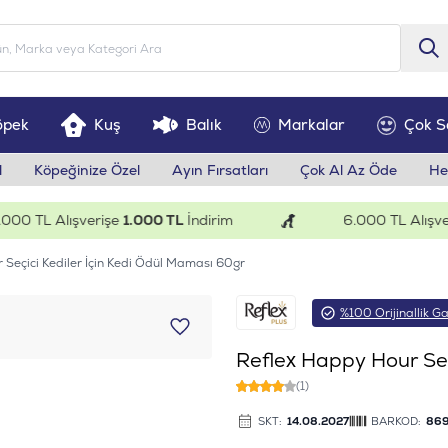
öpek
Kuş
Balık
Markalar
Çok S
l
Köpeğinize Özel
Ayın Fırsatları
Çok Al Az Öde
He
 TL Alışverişe
1.000 TL
İndirim
6.000 TL Alışveriş
 Seçici Kediler İçin Kedi Ödül Maması 60gr
%100 Orijinallik Ga
Reflex Happy Hour Seç
(1)
SKT:
14.08.2027
BARKOD:
86