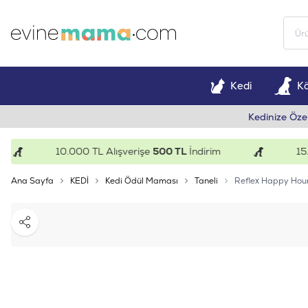
Kedi
K
Kedinize Öze
10.000 TL Alışverişe
500 TL
İndirim
15.000
Ana Sayfa
KEDİ
Kedi Ödül Maması
Taneli
Reflex Happy Hour
Paylaş