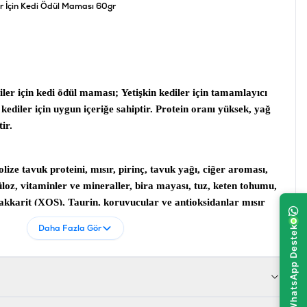
er İçin Kedi Ödül Maması 60gr
iler için kedi ödül maması;
Yetişkin kediler için tamamlayıcı
 kediler için uygun içeriğe sahiptir. Protein oranı yüksek, yağ
ir.
olize tavuk proteini, mısır, pirinç, tavuk yağı, ciğer aroması,
lüloz, vitaminler ve mineraller, bira mayası, tuz, keten tohumu,
sakkarit (XOS), Taurin, koruyucular ve antioksidanlar mısır
oması, toz selüloz, vitaminler ve mineraller, bira mayası, L-
Daha Fazla Gör
 keten tohumu, kızılcık, yucca schidigera, ksiloolgosakkarit
kondroitin sülfat, koruyucular ve antioksidanlar
z, çinko, selenyum, vitamin A, vitamin D3, Vitamin E, Vitamin