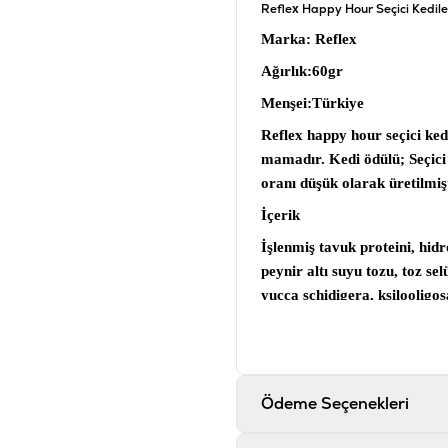
Reflex Happy Hour Seçici Kedil
Marka
: Reflex
Ağırlık
:60gr
Menşei
:Türkiye
Reflex happy hour seçici ked
mamadır.
Kedi ödülü;
Seçici
oranı düşük olarak üretilmişt
İçerik
İşlenmiş tavuk proteini, hidr
peynir altı suyu tozu, toz se
yucca schidigera, ksilooligo
gluteni, somon yağı, ciğer ar
karnitin, tuz, yaban mersini,
(XOS), Taurin, Glukozamin, 
Katkı maddeleri
Ödeme Seçenekleri
Demir, iyot, bakır, mangane