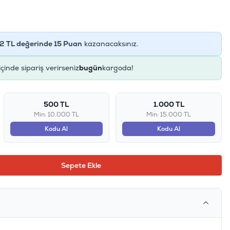
2
TL değerinde
15
Puan
kazanacaksınız.
içinde sipariş verirseniz
bugün
kargoda!
500 TL
1.000 TL
Min: 10.000 TL
Min: 15.000 TL
Kodu Al
Kodu Al
Sepete Ekle