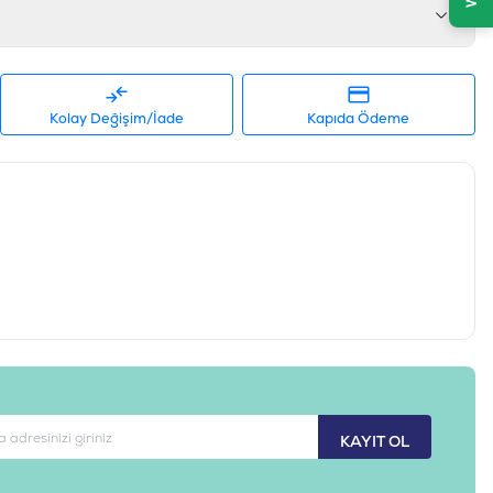
), B6, B12, B7 (Biotin), B9 (Folik asit), Vitamin K3, Kolin,
iği %16, ham selüloz %3, ham kül %8, nem (maks.) %10
Kolay Değişim/İade
Kapıda Ödeme
698995032261
FT-048
KAYIT OL