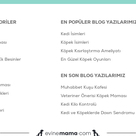
ORILER
EN POPÜLER BLOG YAZILARIMI
Kedi İsimleri
ası
Köpek İsimleri
Köpek Kısırlaştırma Ameliyatı
Ek Besinler
En Güzel Köpek Oyunları
EN SON BLOG YAZILARIMIZ
aması
Muhabbet Kuşu Kafesi
leri
Veteriner Önerisi Köpek Maması
Kedi Kilo Kontrolü
ri
Kedi ve Köpeklerde Down Sendromu