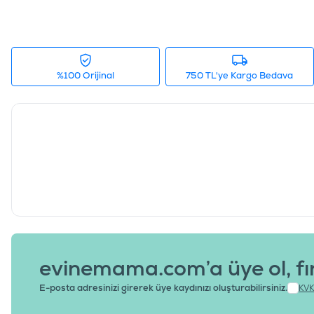
%100 Orijinal
750 TL'ye Kargo Bedava
evinemama.com’a üye ol, fı
E-posta adresinizi girerek üye kaydınızı oluşturabilirsiniz.
KVK