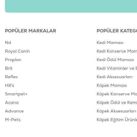
POPÜLER MARKALAR
POPÜLER KATEG
Nd
Kedi Maması
Royal Canin
Kedi Konserve Mam
Proplan
Kedi Ödül Maması
Brit
Kedi Vitaminler ve 
Reflex
Kedi Aksesuarları
Hill's
Köpek Maması
Smartpet+
Köpek Konserve M
Acana
Köpek Ödül ve Kemik
Advance
Köpek Aksesuarları
M-Pets
Köpek Eğitim Ürünle