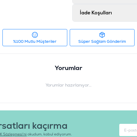
İade Koşulları
%100 Mutlu Müşteriler
Süper Sağlam Gönderim
Yorumlar
Yorumlar hazırlanıyor...
rsatları kaçırma
K Sözleşmesi'ni
okudum, kabul ediyorum.