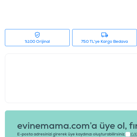
%100 Orijinal
750 TL'ye Kargo Bedava
evinemama.com’a üye ol, fı
E-posta adresinizi girerek üye kaydınızı oluşturabilirsiniz.
KVK