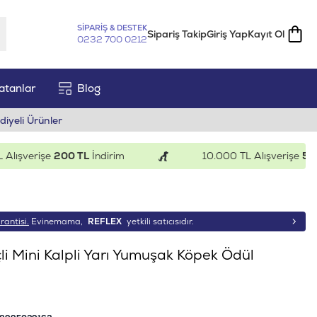
SİPARİŞ & DESTEK
Sipariş Takip
Giriş Yap
Kayıt Ol
0232 700 0212
atanlar
Blog
diyeli Ürünler
şverişe
200 TL
İndirim
10.000 TL Alışverişe
500 TL
rantisi.
Evinemama,
REFLEX
yetkili satıcısıdır.
çli Mini Kalpli Yarı Yumuşak Köpek Ödül