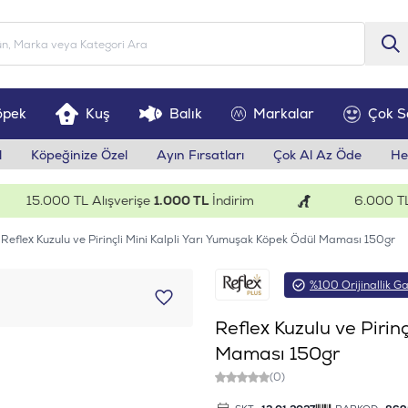
öpek
Kuş
Balık
Markalar
Çok S
l
Köpeğinize Özel
Ayın Fırsatları
Çok Al Az Öde
He
15.000 TL Alışverişe
1.000 TL
İndirim
6.000 TL Alı
Reflex Kuzulu ve Pirinçli Mini Kalpli Yarı Yumuşak Köpek Ödül Maması 150gr
%100 Orijinallik Ga
Reflex Kuzulu ve Pirin
Maması 150gr
(0)