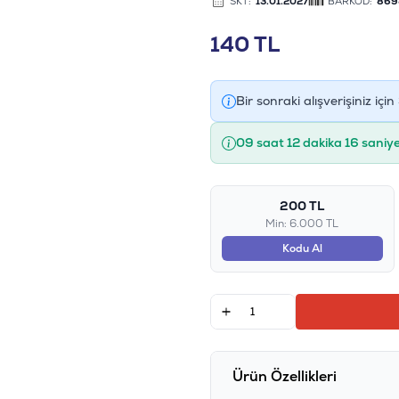
SKT:
13.01.2027
BARKOD:
869
140
TL
Bir sonraki alışverişiniz için
09 saat 12 dakika 16 saniy
200 TL
Min: 6.000 TL
Kodu Al
Ürün Özellikleri