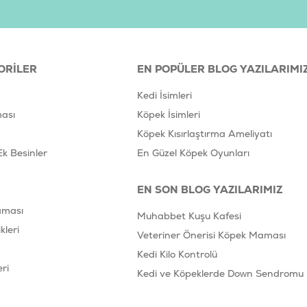
ORILER
EN POPÜLER BLOG YAZILARIMI
Kedi İsimleri
ası
Köpek İsimleri
Köpek Kısırlaştırma Ameliyatı
Ek Besinler
En Güzel Köpek Oyunları
EN SON BLOG YAZILARIMIZ
aması
Muhabbet Kuşu Kafesi
leri
Veteriner Önerisi Köpek Maması
Kedi Kilo Kontrolü
ri
Kedi ve Köpeklerde Down Sendromu