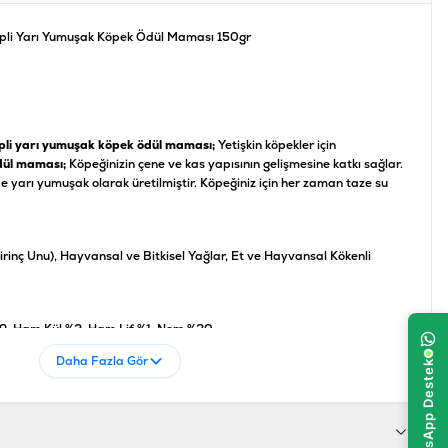
Kalpli Yarı Yumuşak Köpek Ödül Maması 150gr
kalpli yarı yumuşak köpek ödül maması;
Yetişkin köpekler için
dül maması;
Köpeğinizin çene ve kas yapısının gelişmesine katkı sağlar.
nde yarı yumuşak olarak üretilmiştir. Köpeğiniz için her zaman taze su
Pirinç Unu), Hayvansal ve Bitkisel Yağlar, Et ve Hayvansal Kökenli
,9, Ham Kül %2, Ham Lif %1, Nem %20
Daha Fazla Gör
698995029162
R-208