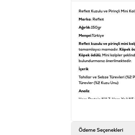
Reflex Kuzulu ve Pirinçli Mini 
Marka
: Reflex
Ağırlık
:150gr
Menşei
:Türkiye
Reflex kuzulu ve pirinçli mini 
tamamlayıcı mamadır.
Köpek ö
Köpek ödülü
; Mini kalpler şekli
bulundurmanız önerilmektedir.
İçerik
Tahıllar ve Sebze Türevleri (%2 
Türevler (%2 Kuzu Unu)
Analiz
Ham Protein %11,7, Ham Yağ %5
Ürün Filtreleri
Barkod
:
8
Tedarikçi Ürün Kodu
:
F
Ödeme Seçenekleri