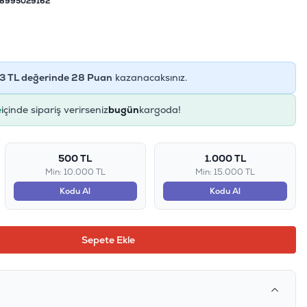
8995029162
3
TL değerinde
28
Puan
kazanacaksınız.
e
içinde sipariş verirseniz
bugün
kargoda!
500 TL
1.000 TL
Min: 10.000 TL
Min: 15.000 TL
Kodu Al
Kodu Al
Sepete Ekle