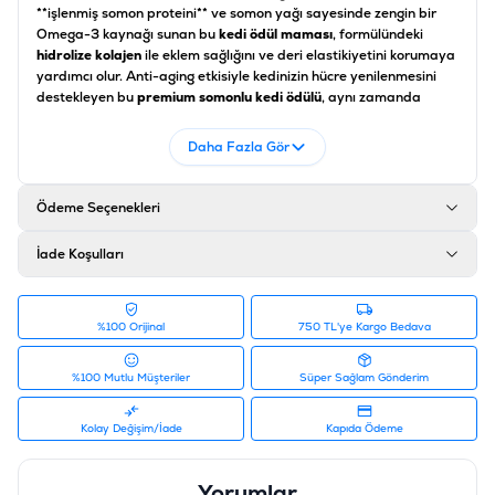
**işlenmiş somon proteini** ve somon yağı sayesinde zengin bir
Omega-3 kaynağı sunan bu
kedi ödül maması
, formülündeki
hidrolize kolajen
ile eklem sağlığını ve deri elastikiyetini korumaya
yardımcı olur. Anti-aging etkisiyle kedinizin hücre yenilenmesini
destekleyen bu
premium somonlu kedi ödülü
, aynı zamanda
sindirim sistemini düzenleyen ksilooligosakkarit (XOS)
prebiyotikleri içerir. Kedinizle bağınızı güçlendirirken ona sağlık
Daha Fazla Gör
katan bu gevrek taneler, kalp ve göz sağlığı için hayati önem
taşıyan
taurin
desteğiyle zenginleştirilmiş gurme bir
atıştırmalıktır.
Ödeme Seçenekleri
Besin Madde Bileşenleri
İade Koşulları
Bileşen Adı
Miktar / Oran
Ham Protein
%32,0
%100 Orijinal
750 TL'ye Kargo Bedava
Yağ İçeriği
%16,0
%100 Mutlu Müşteriler
Süper Sağlam Gönderim
Ham Lif
%8,0
Kolay Değişim/İade
Kapıda Ödeme
Ham Kül
%3,0
Yorumlar