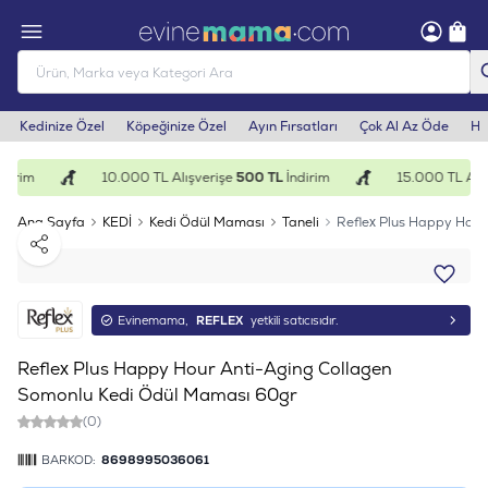
Kedinize Özel
Köpeğinize Özel
Ayın Fırsatları
Çok Al Az Öde
He
dirim
10.000 TL Alışverişe
500 TL
İndirim
15.000 TL Alış
Ana Sayfa
KEDİ
Kedi Ödül Maması
Taneli
Reflex Plus Happy Hour
Paylaş
Evinemama,
REFLEX
yetkili satıcısıdır.
Reflex Plus Happy Hour Anti-Aging Collagen
Somonlu Kedi Ödül Maması 60gr
(0)
BARKOD:
8698995036061