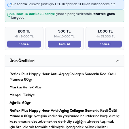
Bir sonraki alışverişiniz için
1
TL değerinde
11
Puan
kazanacaksınız.
39 saat 16 dakika 21 saniye
içinde sipariş verirseniz
Pazartesi günü
kargoda!
200 TL
500 TL
1.000 TL
Min: 6.000 TL
Min: 10.000 TL
Min: 15.000 TL
Kodu Al
Kodu Al
Kodu Al
Ürün Özellikleri
Reflex Plus Happy Hour Anti-Aging Collagen Somonlu Kedi Ödül
Maması 60gr
Marka:
Reflex Plus
Menşei:
Türkiye
Ağırlık:
60gr
Reflex Plus Happy Hour Anti-Aging Collagen Somonlu Kedi Ödül
Maması 60gr
, yetişkin kedilerin yaşlanma belirtilerine karşı direnç
kazanmasını desteklemek ve deri-tüy sağlığını zirveye taşımak
için özel olarak formüle edilmiştir. İçeriğindeki yüksek kaliteli