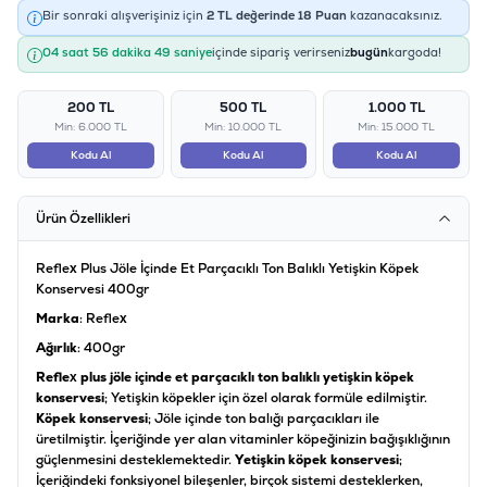
Bir sonraki alışverişiniz için
2
TL değerinde
18
Puan
kazanacaksınız.
04 saat 56 dakika 48 saniye
içinde sipariş verirseniz
bugün
kargoda!
200 TL
500 TL
1.000 TL
Min: 6.000 TL
Min: 10.000 TL
Min: 15.000 TL
Kodu Al
Kodu Al
Kodu Al
Ürün Özellikleri
Reflex Plus Jöle İçinde Et Parçacıklı Ton Balıklı Yetişkin Köpek
Konservesi 400gr
Marka
: Reflex
Ağırlık
: 400gr
Reflex plus jöle içinde et parçacıklı ton balıklı yetişkin köpek
konservesi
; Yetişkin köpekler için özel olarak formüle edilmiştir.
Köpek konservesi
; Jöle içinde ton balığı parçacıkları ile
üretilmiştir. İçeriğinde yer alan vitaminler köpeğinizin bağışıklığının
güçlenmesini desteklemektedir.
Yetişkin köpek konservesi
;
İçeriğindeki fonksiyonel bileşenler, birçok sistemi desteklerken,