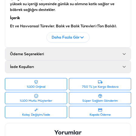
yüksek su içeriği sayesinde günlük su alımına katkı sağlar ve
böbrek sağlığını destekler.
İçerik
Et ve Hayvansal Türevler, Balık ve Balık Türevleri (Ton Balığı),
Tahıllar, Bitkisel Kökenli Türevler, Mineraller
Daha Fazla Gör
Analiz
Ham Protein %8, Ham Yağ %5, Ham Lif %0,5, Ham Kül %2,5, Nem
%80
Ödeme Seçenekleri
Katkı Maddeleri
İade Koşulları
Vitamin A 2.250 IU/kg, Vitamin D3 328 IU/kg, Vitamin E 26
mg/kg, Çinko, Demir, Bakır, Manganez, İyot, Selenyum
Ürün Filtreleri
%100 Orijinal
750 TL'ye Kargo Bedava
Barkod
:
8698995032674
Tedarikçi Ürün Kodu
:
RFK-112
%100 Mutlu Müşteriler
Süper Sağlam Gönderim
Kolay Değişim/İade
Kapıda Ödeme
Yorumlar