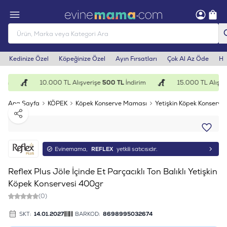
Kedinize Özel
Köpeğinize Özel
Ayın Fırsatları
Çok Al Az Öde
He
im
10.000 TL Alışverişe
500 TL
İndirim
15.000 TL Alışver
Ana Sayfa
KÖPEK
Köpek Konserve Maması
Yetişkin Köpek Konserves
Paylaş
Evinemama,
REFLEX
yetkili satıcısıdır.
Reflex Plus Jöle İçinde Et Parçacıklı Ton Balıklı Yetişkin
Köpek Konservesi 400gr
(0)
SKT:
14.01.2027
BARKOD:
8698995032674