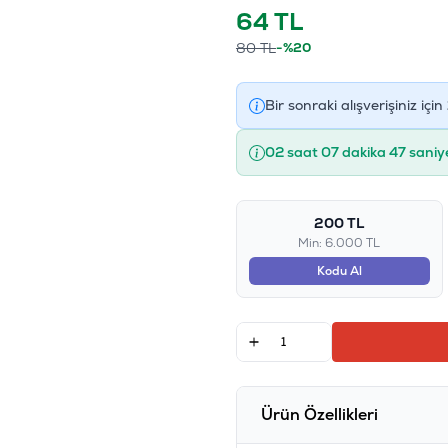
64
TL
80
TL
-%20
Bir sonraki alışverişiniz için
02 saat 07 dakika 46 saniy
200 TL
Min: 6.000 TL
Kodu Al
Ürün Özellikleri