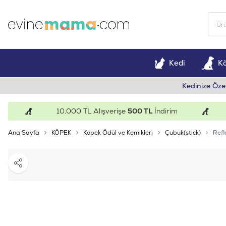
Kedi
K
Kedinize Öze
10.000 TL Alışverişe
500 TL
İndirim
15
Ana Sayfa
KÖPEK
Köpek Ödül ve Kemikleri
Çubuk(stick)
Refl
Paylaş