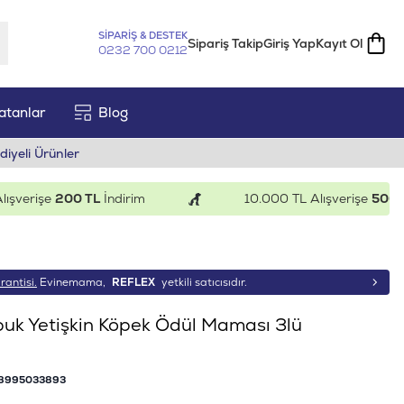
SİPARİŞ & DESTEK
Sipariş Takip
Giriş Yap
Kayıt Ol
0232 700 0212
atanlar
Blog
diyeli Ürünler
erişe
200 TL
İndirim
10.000 TL Alışverişe
500 TL
İn
rantisi.
Evinemama,
REFLEX
yetkili satıcısıdır.
buk Yetişkin Köpek Ödül Maması 3lü
8995033893