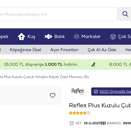
öpek
Kuş
Balık
Markalar
Çok S
l
Köpeğinize Özel
Ayın Fırsatları
Çok Al Az Öde
He
.000 TL Alışverişe
1.000 TL
İndirim
6.000 TL Alışv
ex Plus Kuzulu Çubuk Yetişkin Köpek Ödül Maması 3lü
%100 Orijinallik Ga
Reflex Plus Kuzulu Çu
(1)
SKT:
19.11.2027
BARKOD:
869