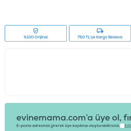
%100 Orijinal
750 TL'ye Kargo Bedava
evinemama.com’a üye ol, fı
E-posta adresinizi girerek üye kaydınızı oluşturabilirsiniz.
KVK