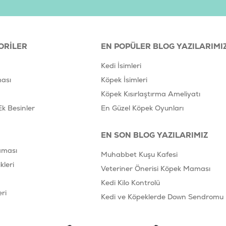
ORILER
EN POPÜLER BLOG YAZILARIMI
Kedi İsimleri
ası
Köpek İsimleri
Köpek Kısırlaştırma Ameliyatı
Ek Besinler
En Güzel Köpek Oyunları
EN SON BLOG YAZILARIMIZ
aması
Muhabbet Kuşu Kafesi
leri
Veteriner Önerisi Köpek Maması
Kedi Kilo Kontrolü
ri
Kedi ve Köpeklerde Down Sendromu