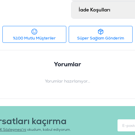
İade Koşulları
%100 Mutlu Müşteriler
Süper Sağlam Gönderim
Yorumlar
Yorumlar hazırlanıyor...
rsatları kaçırma
K Sözleşmesi'ni
okudum, kabul ediyorum.