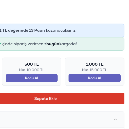
1
TL değerinde
13
Puan
kazanacaksınız.
e
içinde sipariş verirseniz
bugün
kargoda!
500 TL
1.000 TL
Min: 10.000 TL
Min: 15.000 TL
Kodu Al
Kodu Al
Sepete Ekle