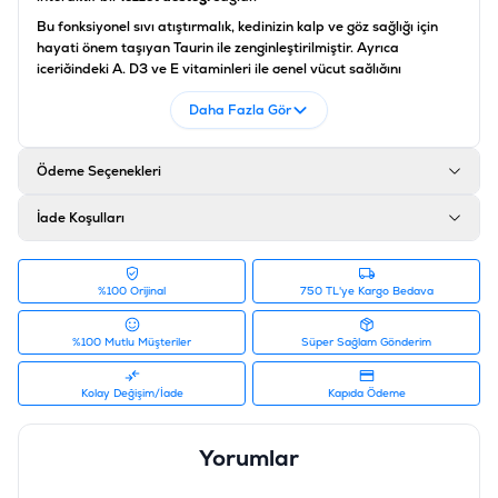
Bu fonksiyonel sıvı atıştırmalık, kedinizin kalp ve göz sağlığı için
hayati önem taşıyan Taurin ile zenginleştirilmiştir. Ayrıca
içeriğindeki A, D3 ve E vitaminleri ile genel vücut sağlığını
destekler. %85 nem oranı sayesinde özellikle az su tüketen
Daha Fazla Gör
kedilerde hidrasyonu desteklemeye yardımcı olan
Reflex Plus
karidesli sıvı ödül
, düşük yağ oranıyla kedinizin formunu korurken
onu mutlu eden en
fonksiyonel kedi aksesuarları
ve tamamlayıcı
Ödeme Seçenekleri
gıdaları arasındadır.
Besin Madde Bileşenleri
İade Koşulları
Bileşen
Miktar
%100 Orijinal
750 TL'ye Kargo Bedava
Ham Protein
≥ %9,5
Ham Yağ
≥ %2
%100 Mutlu Müşteriler
Süper Sağlam Gönderim
Ham Lif
≤ %1
Kolay Değişim/İade
Kapıda Ödeme
Ham Kül
≤ %2,2
Yorumlar
Nem
≤ %85