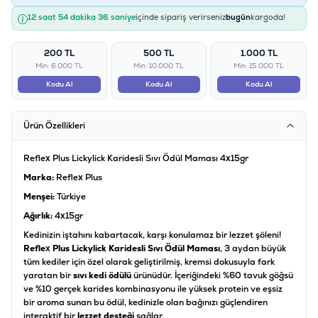
12 saat 54 dakika 36 saniye
içinde sipariş verirseniz
bugün
kargoda!
200 TL
500 TL
1.000 TL
Min: 6.000 TL
Min: 10.000 TL
Min: 15.000 TL
Kodu Al
Kodu Al
Kodu Al
Ürün Özellikleri
Reflex Plus Lickylick Karidesli Sıvı Ödül Maması 4x15gr
Marka:
Reflex Plus
Menşei:
Türkiye
Ağırlık:
4x15gr
Kedinizin iştahını kabartacak, karşı konulamaz bir lezzet şöleni!
Reflex Plus Lickylick Karidesli Sıvı Ödül Maması
, 3 aydan büyük
tüm kediler için özel olarak geliştirilmiş, kremsi dokusuyla fark
yaratan bir
sıvı kedi ödülü
ürünüdür. İçeriğindeki %60 tavuk göğsü
ve %10 gerçek karides kombinasyonu ile yüksek protein ve eşsiz
bir aroma sunan bu ödül, kedinizle olan bağınızı güçlendiren
interaktif bir
lezzet desteği
sağlar.