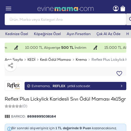
Kedinize Özel
Köpeğinize Özel
Ayın Fırsatları
Çok Al Az Öde
He
rim
10.000 TL Alışverişe
500 TL
İndirim
15.000 TL Alışv
Ana Sayfa
KEDİ
Kedi Ödül Maması
Krema
Reflex Plus Lickylick K
Paylaş
Evinemama,
REFLEX
yetkili satıcısıdır.
Reflex Plus Lickylick Karidesli Sıvı Ödül Maması 4x15gr
(0)
BARKOD:
8698995038164
Bir sonraki alışverişiniz için
1
TL değerinde
9
Puan
kazanacaksınız.