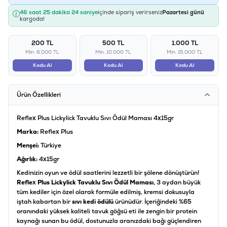
46 saat 25 dakika 24 saniye
içinde sipariş verirseniz
Pazartesi günü
kargoda!
200 TL
500 TL
1.000 TL
Min: 6.000 TL
Min: 10.000 TL
Min: 15.000 TL
Kodu Al
Kodu Al
Kodu Al
Ürün Özellikleri
Reflex Plus Lickylick Tavuklu Sıvı Ödül Maması 4x15gr
Marka:
Reflex Plus
Menşei:
Türkiye
Ağırlık:
4x15gr
Kedinizin oyun ve ödül saatlerini lezzetli bir şölene dönüştürün!
Reflex Plus Lickylick Tavuklu Sıvı Ödül Maması
, 3 aydan büyük
tüm kediler için özel olarak formüle edilmiş, kremsi dokusuyla
iştah kabartan bir
sıvı kedi ödülü
ürünüdür. İçeriğindeki %65
oranındaki yüksek kaliteli tavuk göğsü eti ile zengin bir protein
kaynağı sunan bu ödül, dostunuzla aranızdaki bağı güçlendiren