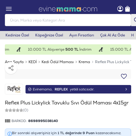
Kedinize Özel
Köpeğinize Özel
Ayın Fırsatları
Çok Al Az Öde
He
irim
10.000 TL Alışverişe
500 TL
İndirim
15.000 TL Alış
Ana Sayfa
KEDİ
Kedi Ödül Maması
Krema
Reflex Plus Lickylick T
Paylaş
Evinemama,
REFLEX
yetkili satıcısıdır.
Reflex Plus Lickylick Tavuklu Sıvı Ödül Maması 4x15gr
(0)
BARKOD:
8698995038140
Bir sonraki alışverişiniz için
1
TL değerinde
9
Puan
kazanacaksınız.