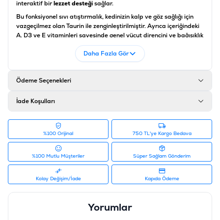
interaktif bir
lezzet desteği
sağlar.
Bu fonksiyonel sıvı atıştırmalık, kedinizin kalp ve göz sağlığı için
vazgeçilmez olan Taurin ile zenginleştirilmiştir. Ayrıca içeriğindeki
A, D3 ve E vitaminleri sayesinde genel vücut direncini ve bağışıklık
sistemini destekler. %85 nem oranı ile kedinizin günlük sıvı alımına
Daha Fazla Gör
katkıda bulunan
Reflex Plus tavuklu sıvı ödül
, düşük yağ oranıyla
kedinizin ideal formunu korurken onu mutlu eden en
fonksiyonel
kedi aksesuarları
ve tamamlayıcı gıdaları arasındadır.
Ödeme Seçenekleri
Besin Madde Bileşenleri
İade Koşulları
Bileşen
Miktar
Ham Protein
≥ %9,5
%100 Orijinal
750 TL'ye Kargo Bedava
Ham Yağ
≥ %2
%100 Mutlu Müşteriler
Süper Sağlam Gönderim
Ham Lif
≤ %1
Kolay Değişim/İade
Kapıda Ödeme
Ham Kül
≤ %2,2
Yorumlar
Nem
≤ %85