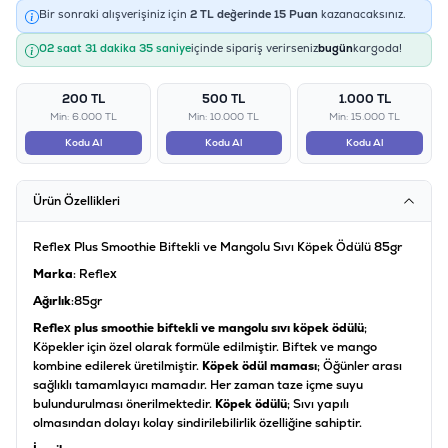
Bir sonraki alışverişiniz için
2
TL değerinde
15
Puan
kazanacaksınız.
02 saat 31 dakika 35 saniye
içinde sipariş verirseniz
bugün
kargoda!
200 TL
500 TL
1.000 TL
Min: 6.000 TL
Min: 10.000 TL
Min: 15.000 TL
Kodu Al
Kodu Al
Kodu Al
Ürün Özellikleri
Reflex Plus Smoothie Biftekli ve Mangolu Sıvı Köpek Ödülü 85gr
Marka
: Reflex
Ağırlık
:85gr
Reflex plus smoothie biftekli ve mangolu sıvı köpek ödülü
;
Köpekler için özel olarak formüle edilmiştir. Biftek ve mango
kombine edilerek üretilmiştir.
Köpek ödül maması
; Öğünler arası
sağlıklı tamamlayıcı mamadır. Her zaman taze içme suyu
bulundurulması önerilmektedir.
Köpek ödülü
; Sıvı yapılı
olmasından dolayı kolay sindirilebilirlik özelliğine sahiptir.