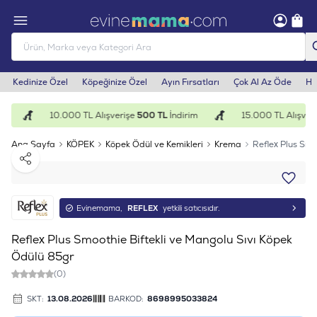
Kedinize Özel
Köpeğinize Özel
Ayın Fırsatları
Çok Al Az Öde
He
m
10.000 TL Alışverişe
500 TL
İndirim
15.000 TL Alışveri
Ana Sayfa
KÖPEK
Köpek Ödül ve Kemikleri
Krema
Reflex Plus Smo
Paylaş
Evinemama,
REFLEX
yetkili satıcısıdır.
Reflex Plus Smoothie Biftekli ve Mangolu Sıvı Köpek
Ödülü 85gr
(0)
SKT:
13.08.2026
BARKOD:
8698995033824