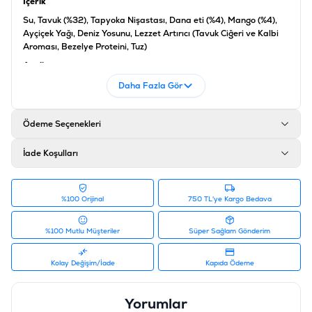
İçerik
Su, Tavuk (%32), Tapyoka Nişastası, Dana eti (%4), Mango (%4),
Ayçiçek Yağı, Deniz Yosunu, Lezzet Artırıcı (Tavuk Ciğeri ve Kalbi
Aroması, Bezelye Proteini, Tuz)
Analiz
Protein %10, Yağ %2, Ham lif %0.1, Ham kül %0.5, Nem %80
Daha Fazla Gör
Katkı maddeleri
Kıvam verici (E412)
Ödeme Seçenekleri
Ürün Filtreleri
İade Koşulları
Barkod
:
8698995033824
Tedarikçi Ürün Kodu
:
RFT-061
%100 Orijinal
750 TL'ye Kargo Bedava
%100 Mutlu Müşteriler
Süper Sağlam Gönderim
Kolay Değişim/İade
Kapıda Ödeme
Yorumlar