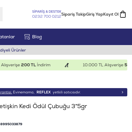
SİPARİŞ & DESTEK
Sipariş Takip
Giriş Yap
Kayıt Ol
0232 700 0212
atanlar
Blog
diyeli Ürünler
verişe
200 TL
İndirim
10.000 TL Alışverişe
500 TL
İ
rantisi.
Evinemama,
REFLEX
yetkili satıcısıdır.
etişkin Kedi Ödül Çubuğu 3*5gr
8995033879