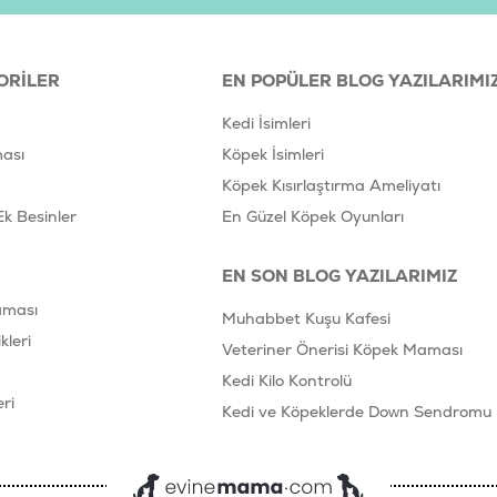
ORILER
EN POPÜLER BLOG YAZILARIMI
Kedi İsimleri
ası
Köpek İsimleri
Köpek Kısırlaştırma Ameliyatı
Ek Besinler
En Güzel Köpek Oyunları
EN SON BLOG YAZILARIMIZ
aması
Muhabbet Kuşu Kafesi
leri
Veteriner Önerisi Köpek Maması
Kedi Kilo Kontrolü
ri
Kedi ve Köpeklerde Down Sendromu