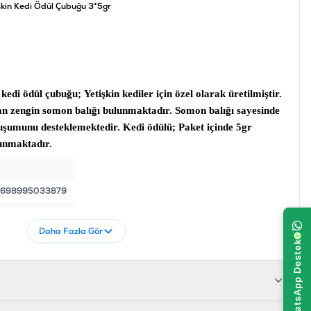
şkin Kedi Ödül Çubuğu 3*5gr
n kedi ödül çubuğu;
Yetişkin kediler için özel olarak üretilmiştir.
an zengin somon balığı bulunmaktadır. Somon balığı sayesinde
oluşumunu desteklemektedir.
Kedi ödülü
; Paket içinde 5gr
lunmaktadır.
698995033879
FT-016
Daha Fazla Gör