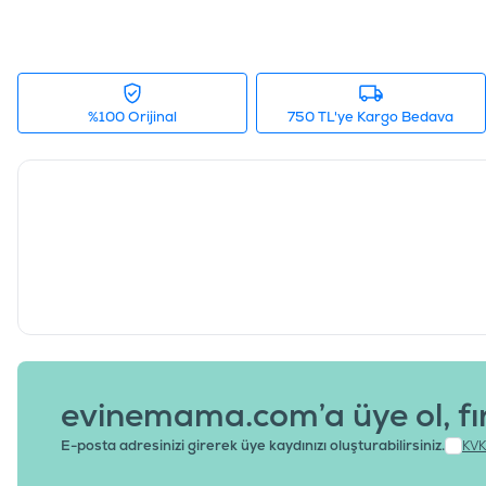
%100 Orijinal
750 TL'ye Kargo Bedava
evinemama.com’a üye ol, fı
E-posta adresinizi girerek üye kaydınızı oluşturabilirsiniz.
KVK