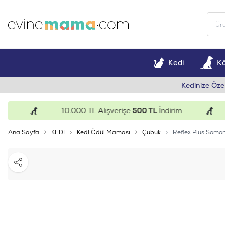
Kedi
K
Kedinize Öze
10.000 TL Alışverişe
500 TL
İndirim
1
Ana Sayfa
KEDİ
Kedi Ödül Maması
Çubuk
Reflex Plus Somon
Paylaş