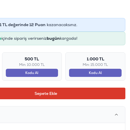
1
TL değerinde
12
Puan
kazanacaksınız.
e
içinde sipariş verirseniz
bugün
kargoda!
500 TL
1.000 TL
Min: 10.000 TL
Min: 15.000 TL
Kodu Al
Kodu Al
Sepete Ekle