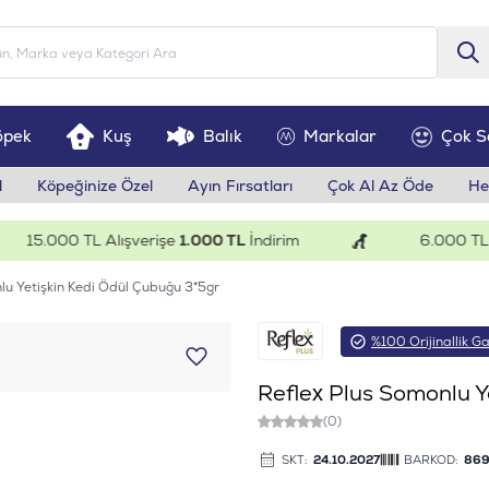
öpek
Kuş
Balık
Markalar
Çok S
l
Köpeğinize Özel
Ayın Fırsatları
Çok Al Az Öde
He
5.000 TL Alışverişe
1.000 TL
İndirim
6.000 TL Alış
lu Yetişkin Kedi Ödül Çubuğu 3*5gr
%100 Orijinallik Ga
Reflex Plus Somonlu Y
(0)
SKT:
24.10.2027
BARKOD:
869