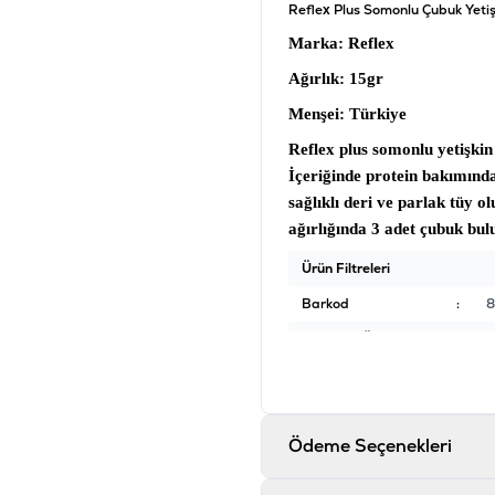
Reflex Plus Somonlu Çubuk Yeti
Marka
: Reflex
Ağırlık
: 15gr
Menşei
: Türkiye
Reflex plus somonlu yetişki
İçeriğinde protein bakımınd
sağlıklı deri ve parlak tüy 
ağırlığında 3 adet çubuk bu
Ürün Filtreleri
Barkod
:
8
Tedarikçi Ürün Kodu
:
R
Ödeme Seçenekleri