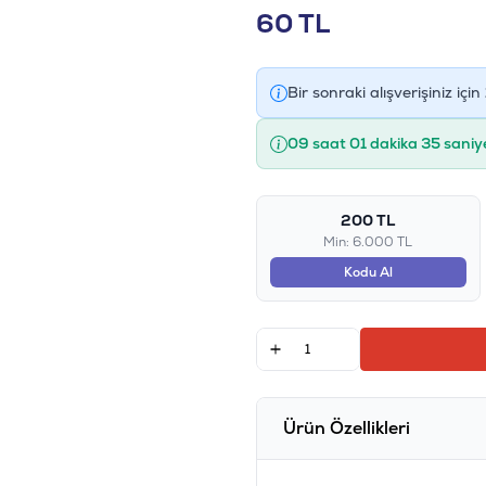
60
TL
Bir sonraki alışverişiniz için
09 saat 01 dakika 34 saniy
200 TL
Min: 6.000 TL
Kodu Al
Ürün Özellikleri