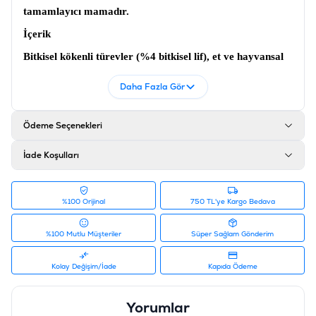
tamamlayıcı mamadır.
İçerik
Bitkisel kökenli türevler (%4 bitkisel lif), et ve hayvansal
türevler (%14 tavuk), tahıllar (%0.5 malt), sıvı ve katı
Daha Fazla Gör
yağlar, bitkisel protein özütleri, mineraller
Analiz
Ödeme Seçenekleri
Ham protein %29, yağ içeriği %20, ham lif %3.6, ham
kül %6
İade Koşulları
Katkı maddeleri
Vitamin A 6000IU, Vitamin D3 400IU, Vitamin E 100mg,
%100 Orijinal
750 TL'ye Kargo Bedava
Taurin 1000mg, antioksidanlar
%100 Mutlu Müşteriler
Süper Sağlam Gönderim
Ürün Filtreleri
Barkod
:
8698995031691
Kolay Değişim/İade
Kapıda Ödeme
Tedarikçi Ürün Kodu
:
RFT-041
Yorumlar