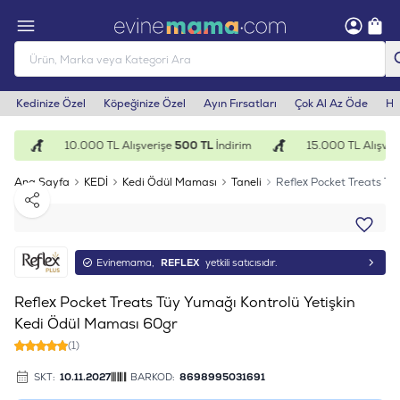
Kedinize Özel
Köpeğinize Özel
Ayın Fırsatları
Çok Al Az Öde
He
m
10.000 TL Alışverişe
500 TL
İndirim
15.000 TL Alışveri
Ana Sayfa
KEDİ
Kedi Ödül Maması
Taneli
Reflex Pocket Treats Tü
Paylaş
Evinemama,
REFLEX
yetkili satıcısıdır.
Reflex Pocket Treats Tüy Yumağı Kontrolü Yetişkin
Kedi Ödül Maması 60gr
(1)
SKT:
10.11.2027
BARKOD:
8698995031691