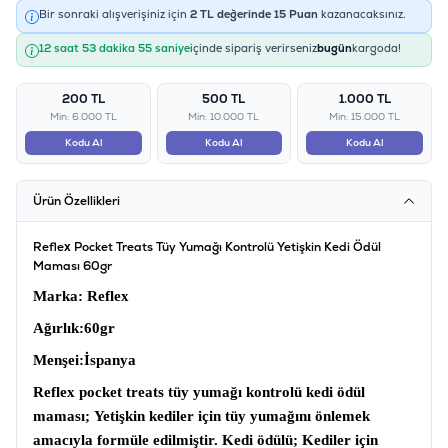
Bir sonraki alışverişiniz için
2
TL değerinde
15
Puan
kazanacaksınız.
12 saat 53 dakika 55 saniye
içinde sipariş verirseniz
bugün
kargoda!
200 TL
500 TL
1.000 TL
Min: 6.000 TL
Min: 10.000 TL
Min: 15.000 TL
Kodu Al
Kodu Al
Kodu Al
Ürün Özellikleri
Reflex Pocket Treats Tüy Yumağı Kontrolü Yetişkin Kedi Ödül
Maması 60gr
Marka
: Reflex
Ağırlık
:60gr
Menşei
:İspanya
Reflex pocket treats tüy yumağı kontrolü kedi ödül
maması;
Yetişkin kediler için tüy yumağını önlemek
amacıyla formüle edilmiştir.
Kedi ödülü
; Kediler için