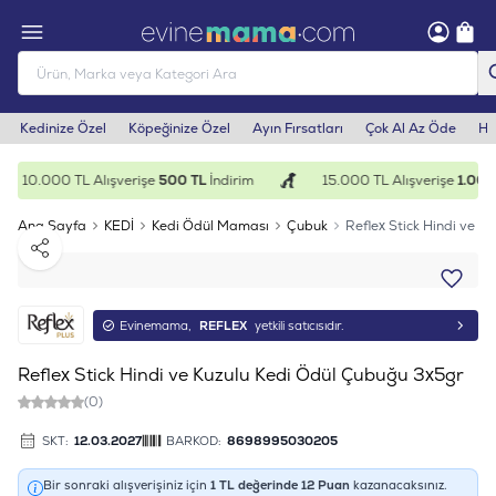
Kedinize Özel
Köpeğinize Özel
Ayın Fırsatları
Çok Al Az Öde
He
10.000 TL Alışverişe
500 TL
İndirim
15.000 TL Alışverişe
1.000 
Ana Sayfa
KEDİ
Kedi Ödül Maması
Çubuk
Reflex Stick Hindi ve K
Paylaş
Evinemama,
REFLEX
yetkili satıcısıdır.
Reflex Stick Hindi ve Kuzulu Kedi Ödül Çubuğu 3x5gr
(0)
SKT:
12.03.2027
BARKOD:
8698995030205
Bir sonraki alışverişiniz için
1
TL değerinde
12
Puan
kazanacaksınız.