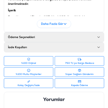
önerilmektedir.
İçerik
Et ve Hayvansal Türevler %95 (Hindi %26, Kuzu %14), Maya,
Mineraller
Daha Fazla Gör
Analiz
Ham Protein %43, Yağ İçeriği %23, Ham Kül %8, Ham Lif %1, Nem
Ödeme Seçenekleri
İçeriği %27
Katkı Maddeleri
İade Koşulları
Vitamin A 5000 IU/kg, Vitamin D3 500 mg/kg, Vitamin E 5
mg/kg, Taurin 1000 mg/kg
%100 Orijinal
750 TL'ye Kargo Bedava
Ürün Filtreleri
Barkod
:
8698995030205
%100 Mutlu Müşteriler
Süper Sağlam Gönderim
Tedarikçi Ürün Kodu
:
RFT-029
Kolay Değişim/İade
Kapıda Ödeme
Yorumlar