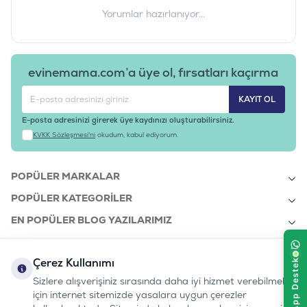
Yorumlar hazırlanıyor...
evinemama.com’a üye ol, fırsatları kaçırma
KAYIT OL
E-posta adresinizi girerek üye kaydınızı oluşturabilirsiniz.
KVKK Sözleşmesi'ni
okudum, kabul ediyorum.
POPÜLER MARKALAR
POPÜLER KATEGORILER
EN POPÜLER BLOG YAZILARIMIZ
EN SON BLOG YAZILARIMIZ
Çerez Kullanımı
KURUMSAL
Sizlere alışverişiniz sırasında daha iyi hizmet verebilmek
için internet sitemizde yasalara uygun çerezler