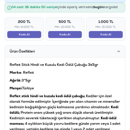
04 saat 36 dakika 50 saniye
içinde sipariş verirseniz
bugün
kargoda!
200 TL
500 TL
1.000 TL
Min: 6.000 TL
Min: 10.000 TL
Min: 15.000 TL
Kodu Al
Kodu Al
Kodu Al
Ürün Özellikleri
Reflex Stick Hindi ve Kuzulu Kedi Ödül Çubuğu 3x5gr
Marka
: Reflex
Ağırlık
:3*5gr
Menşei
:Türkiye
Reflex stick hindi ve kuzulu kedi ödül çubuğu;
Kediler için özel
olarak formüle edilmiştir. İçeriğinde yer alan vitamin ve mineraller
kedinizin bağışıklığının güçlü kalmasına yardımcı olmaktadır.
Kedi
ödülü;
Protein oranı yüksek yağ oranı düşük olarak üretilmiştir.
Kedinizin severek tüketeceği içerikten oluşturulmuştur.
Kedi ödül
maması;
4 aylıktan büyük yavru kedilere günde yarım veya 1 adet
verilmesi, yetişkin kedilere ise günde 1 veya 2 adet verilmesi