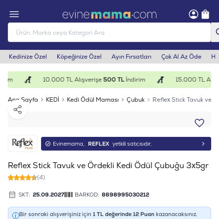
Kedinize Özel
Köpeğinize Özel
Ayın Fırsatları
Çok Al Az Öde
He
irim
10.000 TL Alışverişe
500 TL
İndirim
15.000 TL Alışv
Ana Sayfa
KEDİ
Kedi Ödül Maması
Çubuk
Reflex Stick Tavuk ve 
Paylaş
Evinemama,
REFLEX
yetkili satıcısıdır.
Reflex Stick Tavuk ve Ördekli Kedi Ödül Çubuğu 3x5gr
(4)
SKT:
25.09.2027
BARKOD:
8698995030212
Bir sonraki alışverişiniz için
1
TL değerinde
12
Puan
kazanacaksınız.