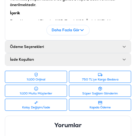
önerilmektedir.
İçerik
Et ve Hayvansal Türevler %95 (Tavuk %26, Ördek %15), ​Maya,
Mineraller
Daha Fazla Gör
Analiz
Ham Protein %40, Yağ İçeriği %21, Ham Kül %7, Ham Lif %1, Nem
Ödeme Seçenekleri
İçeriği %27
Katk
ı
Maddeleri
İade Koşulları
Vitamin A 5000 IU/kg, Vitamin D3 500 mg/kg, Vitamin E 5
mg/kg, Taurin 1000 mg/kg
%100 Orijinal
750 TL'ye Kargo Bedava
Ürün Filtreleri
Barkod
:
8698995030212
%100 Mutlu Müşteriler
Süper Sağlam Gönderim
Tedarikçi Ürün Kodu
:
RFT-030
Kolay Değişim/İade
Kapıda Ödeme
Yorumlar