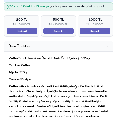
14 saat 12 dakika 09 saniye
içinde sipariş verirseniz
bugün
kargoda!
200 TL
500 TL
1.000 TL
Min: 6.000 TL
Min: 10.000 TL
Min: 15.000 TL
Kodu Al
Kodu Al
Kodu Al
Ürün Özellikleri
Reflex Stick Tavuk ve Ördekli Kedi Ödül Çubuğu 3x5gr
Marka
: Reflex
Ağırlık
:3*5gr
Menşei
:Türkiye
Reflex stick tavuk ve ördekli kedi ödül çubuğu;
Kediler için özel
olarak formüle edilmiştir. İçeriğinde yer alan vitamin ve mineraller
kedinizin bağışıklığının güçlü kalmasına yardımcı olmaktadır.
Kedi
ödülü;
Protein oranı yüksek yağ oranı düşük olarak üretilmiştir.
Kedinizin severek tüketeceği içerikten oluşturulmuştur.
Kedi ödül
maması;
4 aylıktan büyük yavru kedilere günde yarım veya 1 adet
verilmesi, yetişkin kedilere ise günde 1 veya 2 adet verilmesi