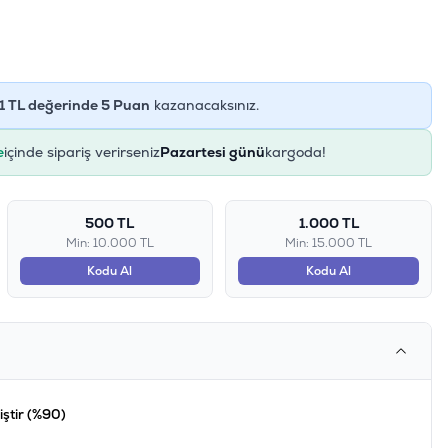
1
TL değerinde
5
Puan
kazanacaksınız.
e
içinde sipariş verirseniz
Pazartesi günü
kargoda!
500 TL
1.000 TL
Min: 10.000 TL
Min: 15.000 TL
Kodu Al
Kodu Al
iştir (%90)