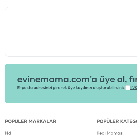
evinemama.com’a üye ol, fı
E-posta adresinizi girerek üye kaydınızı oluşturabilirsiniz.
KVK
POPÜLER MARKALAR
POPÜLER KATEG
Nd
Kedi Maması