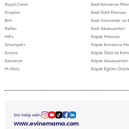
Royal Canin
Kedi Konserve Mam
Proplan
Kedi Ödül Maması
Brit
Kedi Vitaminler ve 
Reflex
Kedi Aksesuarları
Hill's
Köpek Maması
Smartpet+
Köpek Konserve M
Acana
Köpek Ödül ve Kemik
Advance
Köpek Aksesuarları
M-Pets
Köpek Eğitim Ürünle
bizi takip edin:
Instagram
Youtube
Tiktok
Facebook
Linkedin
www.evinemama.com