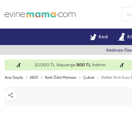
Kedi
K
Kedinize Öze
10.000 TL Alışverişe
500 TL
İndirim
1
Ana Sayfa
KEDİ
Kedi Ödül Maması
Çubuk
Reflex Stick Kuzu
Paylaş