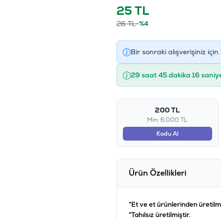
25
TL
26
TL
-%4
Bir sonraki alışverişiniz için
29 saat 45 dakika 16 saniy
200 TL
Min: 6.000 TL
Kodu Al
Ürün Özellikleri
*Et ve et ürünlerinden üretilm
*Tahılsız üretilmiştir.