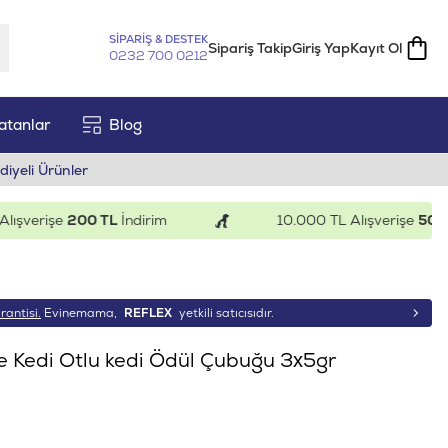
SİPARİŞ & DESTEK
Sipariş Takip
Giriş Yap
Kayıt Ol
0232 700 0212
atanlar
Blog
diyeli Ürünler
verişe
200 TL
İndirim
10.000 TL Alışverişe
500 TL
İ
rantisi.
Evinemama,
REFLEX
yetkili satıcısıdır.
ve Kedi Otlu kedi Ödül Çubuğu 3x5gr