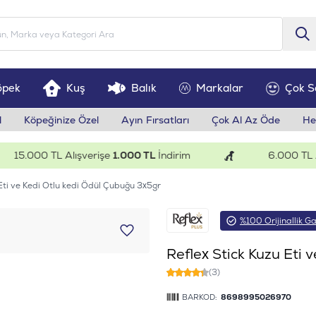
öpek
Kuş
Balık
Markalar
Çok S
l
Köpeğinize Özel
Ayın Fırsatları
Çok Al Az Öde
He
5.000 TL Alışverişe
1.000 TL
İndirim
6.000 TL Alış
 Eti ve Kedi Otlu kedi Ödül Çubuğu 3x5gr
%100 Orijinallik Ga
Reflex Stick Kuzu Eti 
(3)
BARKOD:
8698995026970