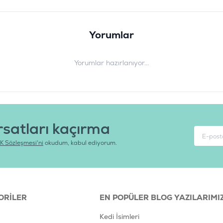
Yorumlar
Yorumlar hazırlanıyor...
rsatları kaçırma
K Sözleşmesi'ni
okudum, kabul ediyorum.
ORILER
EN POPÜLER BLOG YAZILARIMI
Kedi İsimleri