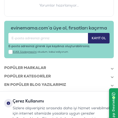
Yorumlar hazırlanıyor...
evinemama.com’a üye ol, fırsatları kaçırma
KAYIT OL
E-posta adresinizi girerek üye kaydınızı oluşturabilirsiniz.
KVKK Sözleşmesi'ni
okudum, kabul ediyorum.
POPÜLER MARKALAR
POPÜLER KATEGORILER
EN POPÜLER BLOG YAZILARIMIZ
EN SON BLOG YAZILARIMIZ
Çerez Kullanımı
KURUMSAL
Sizlere alışverişiniz sırasında daha iyi hizmet verebilmek
için internet sitemizde yasalara uygun çerezler