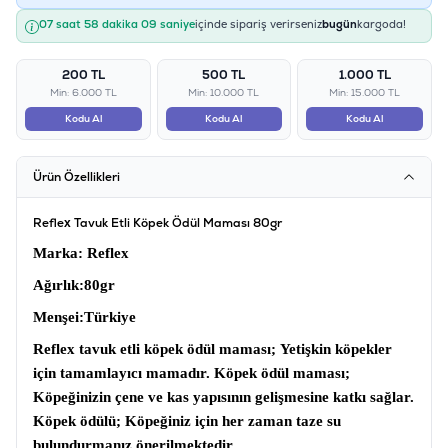
07 saat 58 dakika 09 saniye
içinde sipariş verirseniz
bugün
kargoda!
200 TL
500 TL
1.000 TL
Min: 6.000 TL
Min: 10.000 TL
Min: 15.000 TL
Kodu Al
Kodu Al
Kodu Al
Ürün Özellikleri
Reflex Tavuk Etli Köpek Ödül Maması 80gr
Marka
: Reflex
Ağırlık
:80gr
Menşei
:Türkiye
Reflex tavuk etli köpek ödül maması;
Yetişkin köpekler
için tamamlayıcı mamadır.
Köpek ödül maması;
Köpeğinizin çene ve kas yapısının gelişmesine katkı sağlar.
Köpek ödülü
; Köpeğiniz için her zaman taze su
bulundurmanız önerilmektedir.