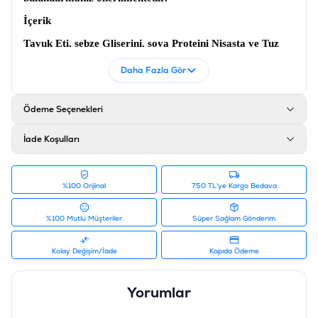
İçerik
Tavuk Eti, sebze Gliserini, soya Proteini Nişasta ve Tuz
Analiz
Daha Fazla Gör
Ham Protein Min %50 Ham yağ %1 Ham selüloz %4
Nem %18
Ödeme Seçenekleri
Ürün Filtreleri
İade Koşulları
Barkod
:
8698995003032
Tedarikçi Ürün Kodu
:
RFT-103
%100 Orijinal
750 TL'ye Kargo Bedava
%100 Mutlu Müşteriler
Süper Sağlam Gönderim
Kolay Değişim/İade
Kapıda Ödeme
Yorumlar