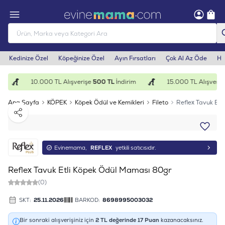
Kedinize Özel
Köpeğinize Özel
Ayın Fırsatları
Çok Al Az Öde
He
10.000 TL Alışverişe
500 TL
İndirim
15.000 TL Alışveriş
Ana Sayfa
KÖPEK
Köpek Ödül ve Kemikleri
Fileto
Reflex Tavuk Et
Paylaş
Evinemama,
REFLEX
yetkili satıcısıdır.
Reflex Tavuk Etli Köpek Ödül Maması 80gr
(0)
SKT:
25.11.2026
BARKOD:
8698995003032
Bir sonraki alışverişiniz için
2
TL değerinde
17
Puan
kazanacaksınız.