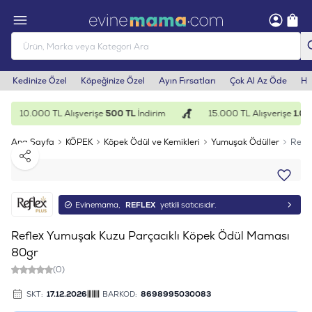
Kedinize Özel
Köpeğinize Özel
Ayın Fırsatları
Çok Al Az Öde
He
10.000 TL Alışverişe
500 TL
İndirim
15.000 TL Alışverişe
1.000
Ana Sayfa
KÖPEK
Köpek Ödül ve Kemikleri
Yumuşak Ödüller
Refl
Paylaş
Evinemama,
REFLEX
yetkili satıcısıdır.
Reflex Yumuşak Kuzu Parçacıklı Köpek Ödül Maması
80gr
(0)
SKT:
17.12.2026
BARKOD:
8698995030083