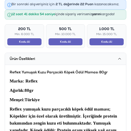
Bir sonraki alışverişiniz için
2
TL değerinde
22
Puan
kazanacaksınız.
12 saat 41 dakika 54 saniye
içinde sipariş verirseniz
yarın
kargoda!
200 TL
500 TL
1.000 TL
Min: 6.000 TL
Min: 10.000 TL
Min: 15.000 TL
Kodu Al
Kodu Al
Kodu Al
Ürün Özellikleri
Reflex Yumuşak Kuzu Parçacıklı Köpek Ödül Maması 80gr
Marka
: Reflex
Ağırlık
:80gr
Menşei
:Türkiye
Reflex yumuşak kuzu parçacıklı köpek ödül maması;
Köpekler için özel olarak üretilmiştir. İçeriğinde protein
bakımından zengin kuzu eti bulunmaktadır. Yumuşak
yapıdadır.
Köpek ödülü;
Protein oranı yüksek yağ oranı