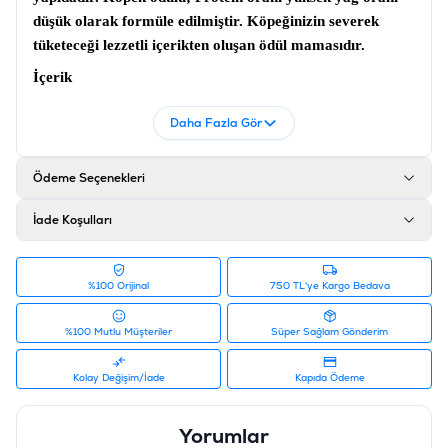
düşük olarak formüle edilmiştir. Köpeğinizin severek
tüketeceği lezzetli içerikten oluşan ödül mamasıdır.
İçerik
Kuzu (%78), Kollajen (%4), Sorbitol (%4.4), Bitki
Daha Fazla Gör
Gliserin (%6), Fıstık Proteini (%4), Tuz (%0.1), Patates
Nişastası (%3.4), Potasyum Sorbat (%0.1)
Ödeme Seçenekleri
Katkı maddeleri
Protein %32, Yağ %4.5, Lif %1.5, Kül %5, Nem %1
İade Koşulları
Ürün Filtreleri
Barkod
:
8698995030083
%100 Orijinal
750 TL'ye Kargo Bedava
Tedarikçi Ürün Kodu
:
RFT-128
%100 Mutlu Müşteriler
Süper Sağlam Gönderim
Kolay Değişim/İade
Kapıda Ödeme
Yorumlar