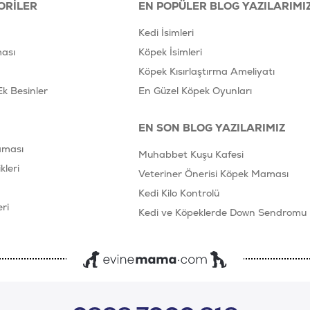
0.2
ORILER
EN POPÜLER BLOG YAZILARIMI
İyot (mg/kg)
0.4
Kedi İsimleri
VİTAMİNLER
ası
Köpek İsimleri
A Vitamini (IU/kg)
45000
Köpek Kısırlaştırma Ameliyatı
D3 Vitamini (IU/kg)
Ek Besinler
En Güzel Köpek Oyunları
320
E Vitamini (mg/kg)
105
EN SON BLOG YAZILARIMIZ
C Vitamini (mg/kg)
42
aması
Muhabbet Kuşu Kafesi
B1 Vitamini (Tiyamin) (mg/kg)
leri
2
Veteriner Önerisi Köpek Maması
B2 Vitamini (Riboflavin) (mg/kg
Kedi Kilo Kontrolü
2
ri
B5 Vitamini (Pantotenik)(mg/kg
Kedi ve Köpeklerde Down Sendromu
4
B6 Vitamini (Pridoksin) (mg/kg)
2
B12 Vitamini (Siyanokobakamin
0.02
B3 Vitamini (Niyasin) (mg/kg)
20