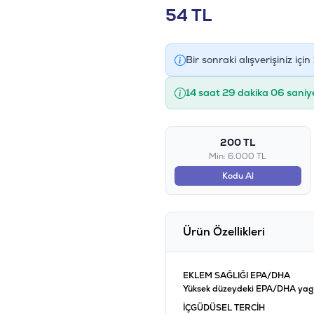
54
TL
Bir sonraki alışverişiniz için
14 saat 29 dakika 05 saniy
200 TL
Min: 6.000 TL
Kodu Al
Ürün Özellikleri
EKLEM SAĞLIĞI EPA/DHA
Yüksek düzeydeki EPA/DHA yag as
İÇGÜDÜSEL TERCİH