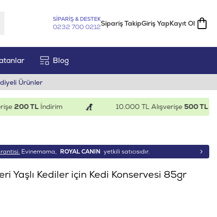
SİPARİŞ & DESTEK
Sipariş Takip
Giriş Yap
Kayıt Ol
0232 700 0212
atanlar
Blog
diyeli Ürünler
200 TL
İndirim
10.000 TL Alışverişe
500 TL
İndiri
rantisi.
Evinemama,
ROYAL CANIN
yetkili satıcısıdır.
ri Yaşlı Kediler için Kedi Konservesi 85gr