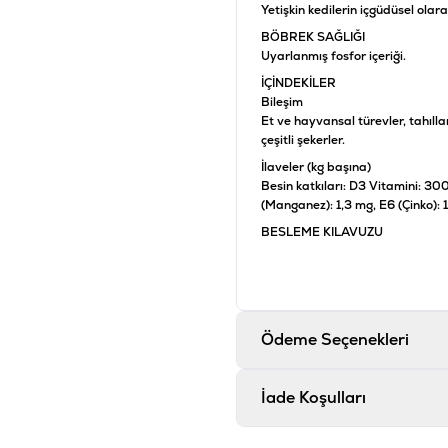
Yetişkin kedilerin içgüdüsel olara
BÖBREK SAĞLIĞI
Uyarlanmış fosfor içeriği.
İÇİNDEKİLER
Bileşim
Et ve hayvansal türevler, tahıllar,
çeşitli şekerler.
İlaveler (kg başına)
Besin katkıları: D3 Vitamini: 300
(Manganez): 1,3 mg, E6 (Çinko): 
BESLEME KILAVUZU
ANALİTİK BİLEŞENLER
AMİNOASİTLER
Taurin (%)
0.11
Arjinin(%)
Ödeme Seçenekleri
0.45
Lizin (%)
0.5
İade Koşulları
Metiyonin (%)
0.15
Metiyonin + Sistein (%)