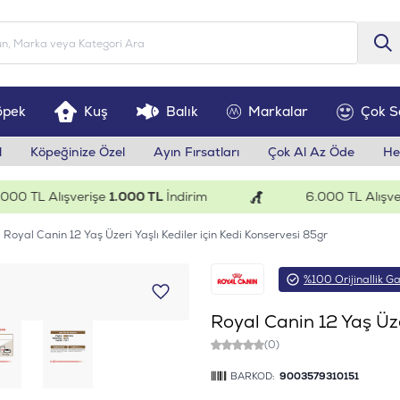
öpek
Kuş
Balık
Markalar
Çok S
l
Köpeğinize Özel
Ayın Fırsatları
Çok Al Az Öde
He
 TL Alışverişe
1.000 TL
İndirim
6.000 TL Alışverişe
Royal Canin 12 Yaş Üzeri Yaşlı Kediler için Kedi Konservesi 85gr
%100 Orijinallik Ga
Royal Canin 12 Yaş Üze
(0)
BARKOD:
9003579310151