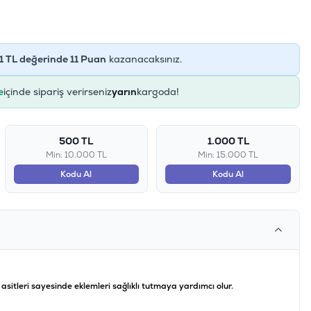
1
TL değerinde
11
Puan
kazanacaksınız.
e
içinde sipariş verirseniz
yarın
kargoda!
500 TL
1.000 TL
Min: 10.000 TL
Min: 15.000 TL
Kodu Al
Kodu Al
itleri sayesinde eklemleri sağlıklı tutmaya yardımcı olur.