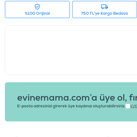
%100 Orijinal
750 TL'ye Kargo Bedava
evinemama.com’a üye ol, fı
E-posta adresinizi girerek üye kaydınızı oluşturabilirsiniz.
KVK