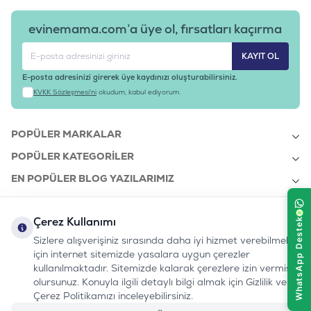
200 mg, Taurin: 2,6 gr - Teknolojik katkı maddeleri: Sedimenter
klinoptilolit: 10 gr - Koruyucular - Antioksidanlar.
evinemama.com’a üye ol, fırsatları kaçırma
BESLEME KILAVUZU
ANALİTİK BİLEŞENLER
KAYIT OL
AMİNOASİTLER
Taurin (%)
E-posta adresinizi girerek üye kaydınızı oluşturabilirsiniz.
0.3
KVKK Sözleşmesi'ni
okudum, kabul ediyorum.
Arjinin(%)
1.61
Lizin (%)
POPÜLER MARKALAR
1.35
Metiyonin (%)
POPÜLER KATEGORILER
0.79
EN POPÜLER BLOG YAZILARIMIZ
Metiyonin + Sistein (%)
1.3
EN SON BLOG YAZILARIMIZ
MİNERALLER
Kalsiyum (%)
Çerez Kullanımı
KURUMSAL
0.85
Sizlere alışverişiniz sırasında daha iyi hizmet verebilmek
Fosfor (%)
için internet sitemizde yasalara uygun çerezler
0.78
kullanılmaktadır. Sitemizde kalarak çerezlere izin vermiş
Sodyum (%)
bizi takip edin:
olursunuz. Konuyla ilgili detaylı bilgi almak için Gizlilik ve
0232 7000 212
0.5
%100 MUTLU
Instagram
Youtube
Tiktok
Facebook
Linkedin
Çerez Politikamızı inceleyebilirsiniz.
Klorür (%)
www.evinemama.com
MÜŞTERI HATTI
pati@evinemama.com
(haftaiçi 09.00-17.00)