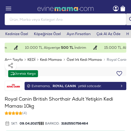
Kedinize Özel
Köpeğinize Özel
Ayın Fırsatları
Çok Al Az Öde
He
rim
10.000 TL Alışverişe
500 TL
İndirim
15.000 TL Alışv
Ana Sayfa
KEDİ
Kedi Maması
Özel Irk Kedi Maması
Royal Canin Br
Paylaş
Ücretsiz Kargo
Evinemama,
ROYAL CANIN
yetkili satıcısıdır.
Royal Canin British Shorthair Adult Yetişkin Kedi
Maması 10kg
(4)
SKT:
09.04.2027
BARKOD:
3182550756464