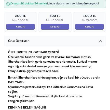
10 saat 20 dakika 54 saniye
içinde sipariş verirseniz
bugün
kargoda!
200 TL
500 TL
1.000 TL
Min: 6.000 TL
Min: 10.000 TL
Min: 15.000 TL
Kodu Al
Kodu Al
Kodu Al
Ürün Özellikleri
ÖZEL BRITISH SHORTHAIR ÇENESİ
Özel olarak tasarlanmıs genis ve kıvrımlı bu mama, British
Shorthair kedilerin genis çenesine uyarlanmıstır. Bu özel mama
agız hijyenini desteklemeye yardımcı olmak için kavramayı
kolaylastırıp çignemeye tesvik eder.
British Shorthair kedisinin saglam, ağır ve kaslı bir vücudu vardır.
KAS YAPISI
Uyarlanmıs protein düzeyi, kas kütlesinin korunmasına katkı
sağlar.
Sağlıklı yağ metabolizmasıyla ilgili olan L-karnitin ile
zenginleştirilmiştir.
KEMİK VE EKLEM SAĞLIĞI