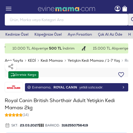
Kedinize Özel
Köpeğinize Özel
Ayın Fırsatları
Çok Al Az Öde
He
10.000 TL Alışverişe
500 TL
İndirim
15.000 TL Alışverişe
1.
Ana Sayfa
KEDİ
Kedi Maması
Yetişkin Kedi Maması / 1-7 Yaş
Roya
Paylaş
Ücretsiz Kargo
Evinemama,
ROYAL CANIN
yetkili satıcısıdır.
Royal Canin British Shorthair Adult Yetişkin Kedi
Maması 2kg
(14)
SKT:
23.03.2027
BARKOD:
3182550756419