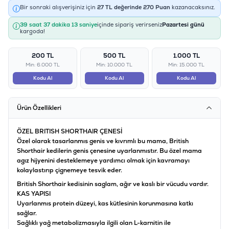
Bir sonraki alışverişiniz için
27
TL değerinde
270
Puan
kazanacaksınız.
39 saat 37 dakika 13 saniye
içinde sipariş verirseniz
Pazartesi günü
kargoda!
200 TL
500 TL
1.000 TL
Min: 6.000 TL
Min: 10.000 TL
Min: 15.000 TL
Kodu Al
Kodu Al
Kodu Al
Ürün Özellikleri
ÖZEL BRITISH SHORTHAIR ÇENESİ
Özel olarak tasarlanmıs genis ve kıvrımlı bu mama, British
Shorthair kedilerin genis çenesine uyarlanmıstır. Bu özel mama
agız hijyenini desteklemeye yardımcı olmak için kavramayı
kolaylastırıp çignemeye tesvik eder.
British Shorthair kedisinin saglam, ağır ve kaslı bir vücudu vardır.
KAS YAPISI
Uyarlanmıs protein düzeyi, kas kütlesinin korunmasına katkı
sağlar.
Sağlıklı yağ metabolizmasıyla ilgili olan L-karnitin ile