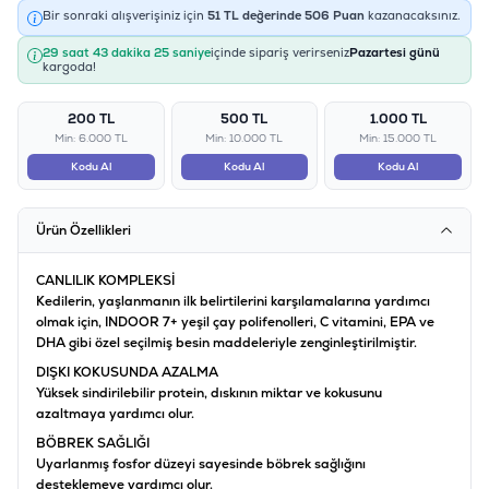
Bir sonraki alışverişiniz için
51
TL değerinde
506
Puan
kazanacaksınız.
29 saat 43 dakika 25 saniye
içinde sipariş verirseniz
Pazartesi günü
kargoda!
200 TL
500 TL
1.000 TL
Min: 6.000 TL
Min: 10.000 TL
Min: 15.000 TL
Kodu Al
Kodu Al
Kodu Al
Ürün Özellikleri
CANLILIK KOMPLEKSİ
Kedilerin, yaşlanmanın ilk belirtilerini karşılamalarına yardımcı
olmak için, INDOOR 7+ yeşil çay polifenolleri, C vitamini, EPA ve
DHA gibi özel seçilmiş besin maddeleriyle zenginleştirilmiştir.
DIŞKI KOKUSUNDA AZALMA
Yüksek sindirilebilir protein, dıskının miktar ve kokusunu
azaltmaya yardımcı olur.
BÖBREK SAĞLIĞI
Uyarlanmış fosfor düzeyi sayesinde böbrek sağlığını
desteklemeye yardımcı olur.