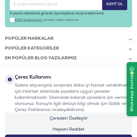
KAYIT OL
ANALİTİK BİLEŞENLER
AMİNOASİTLER
E-posta adresinizi girerek üye kaydınızı oluşturabilirsiniz.
Taurin (%)
KVKK Sözleşmesi'ni
okudum, kabul ediyorum.
0.19
Arjinin(%)
1.29
POPÜLER MARKALAR
Lizin (%)
0.88
POPÜLER KATEGORILER
Metiyonin (%)
EN POPÜLER BLOG YAZILARIMIZ
0.65
Metiyonin + Sistein (%)
1.05
EN SON BLOG YAZILARIMIZ
MİNERALLER
Çerez Kullanımı
KURUMSAL
Kalsiyum (%)
Sizlere alışverişiniz sırasında daha iyi hizmet verebilmek
0.9
için internet sitemizde yasalara uygun çerezler
Fosfor (%)
kullanılmaktadır. Sitemizde kalarak çerezlere izin vermiş
0.75
bizi takip edin:
olursunuz. Konuyla ilgili detaylı bilgi almak için Gizlilik ve
0232 7000 212
Sodyum (%)
%100 MUTLU
Instagram
Youtube
Tiktok
Facebook
Linkedin
Çerez Politikamızı inceleyebilirsiniz.
0.4
www.evinemama.com
MÜŞTERI HATTI
pati@evinemama.com
(haftaiçi 09.00-17.00)
Klorür (%)
Çerezleri Özelleştir
1
Potasyum (%)
Hepsini Reddet
0.75