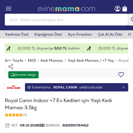
Kedinize Özel
Köpeğinize Özel
Ayın Fırsatları
Çok Al Az Öde
He
10.000 TL Alışverişe
500 TL
İndirim
15.000 TL Alışverişe
Ana Sayfa
KEDİ
Kedi Maması
Yaşlı Kedi Maması / +7 Yaş
Royal Ca
Paylaş
Ücretsiz Kargo
Evinemama,
ROYAL CANIN
yetkili satıcısıdır.
Royal Canin Indoor +7 Ev Kedileri için Yaşlı Kedi
Maması 3,5kg
(4)
SKT:
09.10.2026
BARKOD:
3182550784412