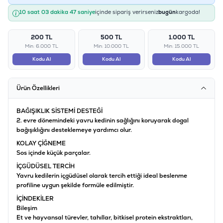
10 saat 03 dakika 47 saniye
içinde sipariş verirseniz
bugün
kargoda!
200 TL
500 TL
1.000 TL
Min: 6.000 TL
Min: 10.000 TL
Min: 15.000 TL
Kodu Al
Kodu Al
Kodu Al
Ürün Özellikleri
BAĞIŞIKLIK SİSTEMİ DESTEĞİ
2. evre dönemindeki yavru kedinin sağlığını koruyarak dogal
bağışıklığını desteklemeye yardımcı olur.
KOLAY ÇİĞNEME
Sos içinde küçük parçalar.
İÇGÜDÜSEL TERCİH
Yavru kedilerin içgüdüsel olarak tercih ettiği ideal beslenme
profiline uygun şekilde formüle edilmiştir.
İÇİNDEKİLER
Bileşim
Et ve hayvansal türevler, tahıllar, bitkisel protein ekstraktları,