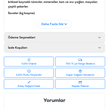
bitkisel kaynaklı türevler, mineraller, katı ve sıvı yağlar, mayalar,
çeşitli şekerler.
İlaveler (kg başına)
Besin katkıları: D3 Vitamini: 175 IU, E1 (Demir): 4 mg, E2 İyot):
0,36 mg, E4 (Bakır): 2,8 mg, E5 (Manganez): 1,3 mg, E6 (Çİnko): 13
Daha Fazla Gör
mg.
BESLEME KILAVUZU
Ödeme Seçenekleri
ANALİTİK BİLEŞENLER
AMİNOASİTLER
Taurin (%)
İade Koşulları
0.11
Arjinin(%)
0.6
%100 Orijinal
750 TL'ye Kargo Bedava
Lizin (%)
0.55
Metiyonin (%)
%100 Mutlu Müşteriler
Süper Sağlam Gönderim
0.25
Metiyonin + Sistein (%)
Kolay Değişim/İade
Kapıda Ödeme
0.4
MİNERALLER
Kalsiyum (%)
Yorumlar
0.31
Fosfor (%)