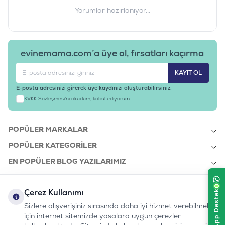
0.25
Yorumlar hazırlanıyor...
Sodyum (%)
0.16
Klorür (%)
0.13
evinemama.com’a üye ol, fırsatları kaçırma
Potasyum (%)
0.23
KAYIT OL
Magnezyum (%)
0.022
E-posta adresinizi girerek üye kaydınızı oluşturabilirsiniz.
Sülfür (mg/kg)
KVKK Sözleşmesi'ni
okudum, kabul ediyorum.
4
Bakır (mg/kg)
4
POPÜLER MARKALAR
Demir (mg/kg)
30
POPÜLER KATEGORILER
Manganez (mg/kg)
3
EN POPÜLER BLOG YAZILARIMIZ
Çinko (mg/kg)
25
EN SON BLOG YAZILARIMIZ
Selenyum (mg/kg)
Çerez Kullanımı
KURUMSAL
0.3
Sizlere alışverişiniz sırasında daha iyi hizmet verebilmek
İyot (mg/kg)
için internet sitemizde yasalara uygun çerezler
0.5