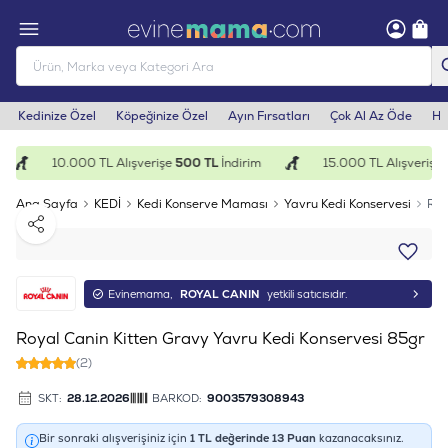
Kedinize Özel
Köpeğinize Özel
Ayın Fırsatları
Çok Al Az Öde
He
10.000 TL Alışverişe
500 TL
İndirim
15.000 TL Alışverişe
1
Ana Sayfa
KEDİ
Kedi Konserve Maması
Yavru Kedi Konservesi
Roy
Paylaş
Evinemama,
ROYAL CANIN
yetkili satıcısıdır.
Royal Canin Kitten Gravy Yavru Kedi Konservesi 85gr
(2)
SKT:
28.12.2026
BARKOD:
9003579308943
Bir sonraki alışverişiniz için
1
TL değerinde
13
Puan
kazanacaksınız.