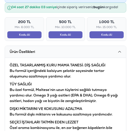
04 saat 27 dakika 03 saniye
içinde sipariş verirseniz
bugün
kargoda!
200 TL
500 TL
1.000 TL
Min: 6.000 TL
Min: 10.000 TL
Min: 15.000 TL
Kodu Al
Kodu Al
Kodu Al
Ürün Özellikleri
ÖZEL TASARLANMIŞ KURU MAMA TANESİ: DİŞ SAĞLIĞI
Bu formül içeriğindeki kalsiyum şelatör sayesinde tartar
oluşumunu azaltmaya yardımcı olur.
TÜY SAĞLIĞI
Bu özel formül, Maltese’nin uzun tüylerini sağlıklı tutmaya
yardımcı olur. Omega 3 yağı asitleri (EPA & DHA), Omega 6 yağı
asitleri, hodan yağı ve biyotin ile zenginleştirilmiştir.
DIŞKI MİKTARINI VE KOKUSUNU AZALTMA
Bu formül dışkı miktarını ve kokusunu azaltmaya yardımcıdır.
SEÇİCİ İŞTAHLARI TATMİN EDEN LEZZET
Özel aroma kombinasyonu ile, en zor beğenen köpeklerin bile