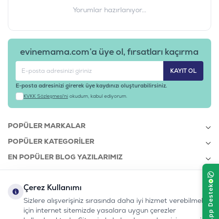
Irk Boyutu
:
Küçük Irk / Mini
Yorumlar hazırlanıyor...
Ürün Ağırlığı
:
1.5-2,5 KG
Barkod
:
3182550782203
Tedarikçi Ürün Kodu
:
RC015
evinemama.com’a üye ol, fırsatları kaçırma
KAYIT OL
E-posta adresinizi girerek üye kaydınızı oluşturabilirsiniz.
KVKK Sözleşmesi'ni
okudum, kabul ediyorum.
POPÜLER MARKALAR
POPÜLER KATEGORILER
EN POPÜLER BLOG YAZILARIMIZ
EN SON BLOG YAZILARIMIZ
Çerez Kullanımı
KURUMSAL
Sizlere alışverişiniz sırasında daha iyi hizmet verebilmek
için internet sitemizde yasalara uygun çerezler