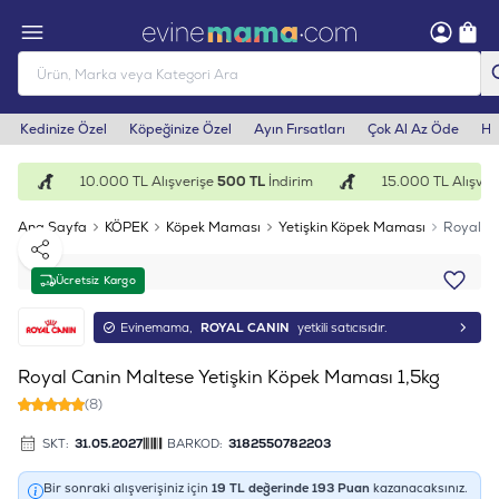
Kedinize Özel
Köpeğinize Özel
Ayın Fırsatları
Çok Al Az Öde
He
m
10.000 TL Alışverişe
500 TL
İndirim
15.000 TL Alışveri
Ana Sayfa
KÖPEK
Köpek Maması
Yetişkin Köpek Maması
Royal Ca
Paylaş
Ücretsiz Kargo
Evinemama,
ROYAL CANIN
yetkili satıcısıdır.
Royal Canin Maltese Yetişkin Köpek Maması 1,5kg
(8)
SKT:
31.05.2027
BARKOD:
3182550782203
Bir sonraki alışverişiniz için
19
TL değerinde
193
Puan
kazanacaksınız.