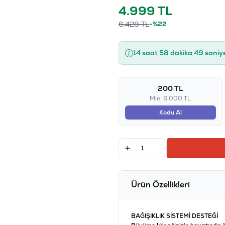
4.999
TL
6.428
TL
-%22
14 saat 58 dakika 49 saniy
200 TL
Min: 6.000 TL
Kodu Al
Ürün Özellikleri
BAĞIŞIKLIK SİSTEMİ DESTEĞİ