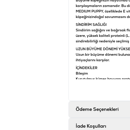
Büyüme köpeğinizin hayatında öne
karşılaşmaların zamanıdır. Bu dö
MEDIUM PUPPY, özelliklede E vit
köpeğinizindoğal savunmasını d
SİNDİRİM SAĞLIĞI
Sindiirim sağlığını ve bağırsak f
üzere, yüksek kaliteli proteinli 
sindirebilirliği nedeniyle seçilmiş
UZUN BÜYÜME DÖNEMİ YÜKSEK
Uzun bir büyüme dönemi bulunan 
ihtiyaçlarını karşılar.
İÇİNDEKİLER
Bileşim
Kurutulmuş kümes hayvanı proteini
unu, hidrolisel hayvansal proteinl
balık yağı, frukto-oligo-sakkari
oligosakkarid kaynağı), maya ekstr
İlaveler (kg başına)
Ödeme Seçenekleri
Besin katkıları: A Vitamini 1600
(iyot) 4.5 mg, E4 (bakır) 14 mg
Teknolojik katkı maddeleri: Sedim
*L.I.P.: Yüksek sindirilebilirligi n
İade Koşulları