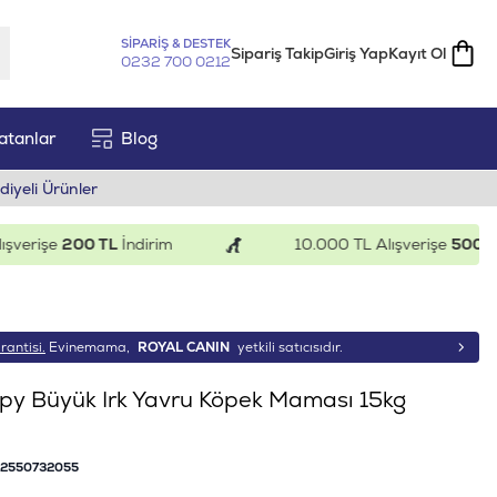
SİPARİŞ & DESTEK
Sipariş Takip
Giriş Yap
Kayıt Ol
0232 700 0212
atanlar
Blog
diyeli Ürünler
rişe
200 TL
İndirim
10.000 TL Alışverişe
500 TL
İnd
rantisi.
Evinemama,
ROYAL CANIN
yetkili satıcısıdır.
py Büyük Irk Yavru Köpek Maması 15kg
82550732055