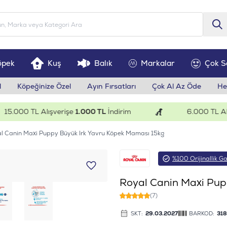
öpek
Kuş
Balık
Markalar
Çok S
l
Köpeğinize Özel
Ayın Fırsatları
Çok Al Az Öde
He
000 TL Alışverişe
1.000 TL
İndirim
6.000 TL Alışve
l Canin Maxi Puppy Büyük Irk Yavru Köpek Maması 15kg
%100 Orijinallik Ga
Royal Canin Maxi Pup
(7)
SKT:
29.03.2027
BARKOD:
31