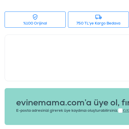
%100 Orijinal
750 TL'ye Kargo Bedava
evinemama.com’a üye ol, fı
E-posta adresinizi girerek üye kaydınızı oluşturabilirsiniz.
KVK