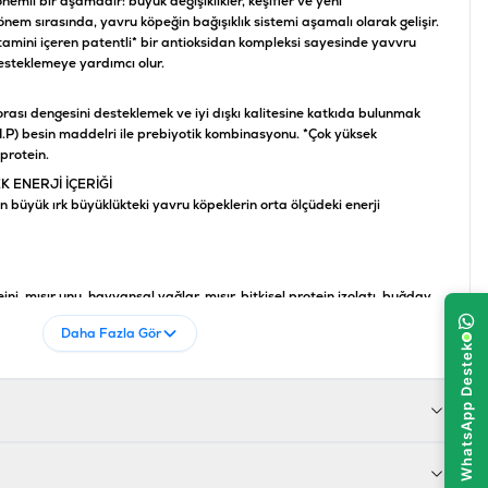
mli bir aşamadır: büyük değişiklikler, keşifler ve yeni
nem sırasında, yavru köpeğin bağışıklık sistemi aşamalı olarak gelişir.
amini içeren patentli* bir antioksidan kompleksi sayesinde yavvru
esteklemeye yardımcı olur.
lorası dengesini desteklemek ve iyi dışkı kalitesine katkıda bulunmak
(L.I.P) besin maddelri ile prebiyotik kombinasyonu. *Çok yüksek
 protein.
 ENERJİ İÇERİĞİ
büyük ırk büyüklükteki yavru köpeklerin orta ölçüdeki enerji
, mısır unu, hayvansal yağlar, mısır, bitkisel protein izolatı, buğday
er, mineraller, pancar küspesi, mısır gluteni, bitkisek lifler, soya yağı,
Daha Fazla Gör
dler (%0.34), filsuyum kabukları ve tohumları, hidrolize maya (manno-
atları, kadife çiçei ekstratları, hidrolize kabuklar,hidrolize kıkırdak.
0 IU, D3 Vitamini IU 1000, Vitamin E : 490 mg, E1 (demir) 45 mg, E2
, E5 (manganez) 59 mg, E6 (çinko) 140 mg, E8 (selenyum) 0.08 mg -
enter kökenli klinoptiloit: 10 gr Koruyucular ve antioksidanlar.
edeniyle seçilen protein.