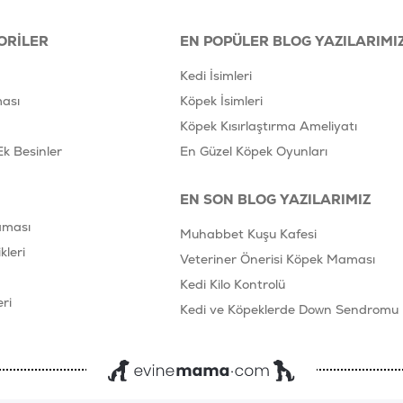
0.77
Potasyum (%)
0.6
ORILER
EN POPÜLER BLOG YAZILARIMI
Magnezyum (%)
0.06
Kedi İsimleri
Bakır (mg/kg)
ası
Köpek İsimleri
15
Demir (mg/kg)
Köpek Kısırlaştırma Ameliyatı
222
Ek Besinler
En Güzel Köpek Oyunları
Manganez (mg/kg)
71
Çinko (mg/kg)
EN SON BLOG YAZILARIMIZ
174
Selenyum (mg/kg)
aması
Muhabbet Kuşu Kafesi
0.38
leri
İyot (mg/kg)
Veteriner Önerisi Köpek Maması
5.1
Kedi Kilo Kontrolü
Sülfür (%)
ri
0.4
Kedi ve Köpeklerde Down Sendromu
VİTAMİNLER
A Vitamini (IU/kg)
17000
D3 Vitamini (IU/kg)
1000