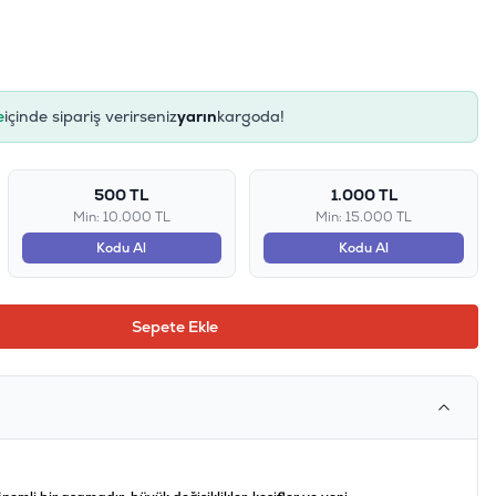
e
içinde sipariş verirseniz
yarın
kargoda!
500 TL
1.000 TL
Min: 10.000 TL
Min: 15.000 TL
Kodu Al
Kodu Al
Sepete Ekle