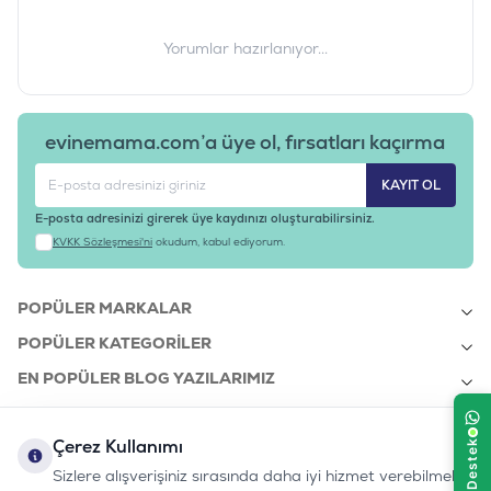
Ürün Filtreleri
Yorumlar hazırlanıyor...
Barkod
:
9003579008294
Tedarikçi Ürün Kodu
:
RC116
evinemama.com’a üye ol, fırsatları kaçırma
KAYIT OL
E-posta adresinizi girerek üye kaydınızı oluşturabilirsiniz.
KVKK Sözleşmesi'ni
okudum, kabul ediyorum.
POPÜLER MARKALAR
POPÜLER KATEGORILER
EN POPÜLER BLOG YAZILARIMIZ
EN SON BLOG YAZILARIMIZ
Çerez Kullanımı
KURUMSAL
Sizlere alışverişiniz sırasında daha iyi hizmet verebilmek