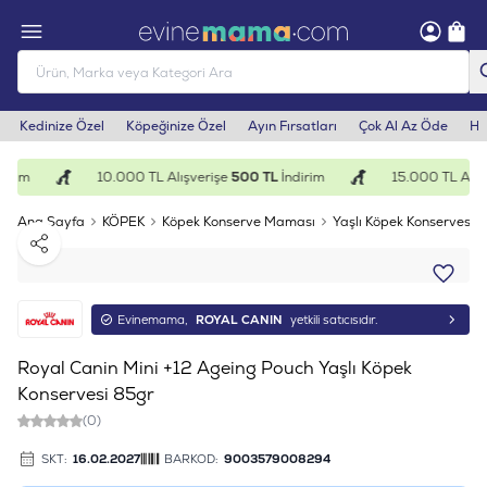
Kedinize Özel
Köpeğinize Özel
Ayın Fırsatları
Çok Al Az Öde
He
irim
10.000 TL Alışverişe
500 TL
İndirim
15.000 TL Alışv
Ana Sayfa
KÖPEK
Köpek Konserve Maması
Yaşlı Köpek Konservesi
Paylaş
Evinemama,
ROYAL CANIN
yetkili satıcısıdır.
Royal Canin Mini +12 Ageing Pouch Yaşlı Köpek
Konservesi 85gr
(0)
SKT:
16.02.2027
BARKOD:
9003579008294