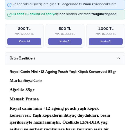
Bir sonraki alışverişiniz için
1
TL değerinde
11
Puan
kazanacaksınız.
08 saat 16 dakika 22 saniye
içinde sipariş verirseniz
bugün
kargoda!
200 TL
500 TL
1.000 TL
Min: 6.000 TL
Min: 10.000 TL
Min: 15.000 TL
Kodu Al
Kodu Al
Kodu Al
Ürün Özellikleri
Royal Canin Mini +12 Ageing Pouch Yaşlı Köpek Konservesi 85gr
Marka
:Royal Canin
Ağırlık:
85gr
Menşei
: Fransa
Royal canin mini +12 ageing pouch yaşlı köpek
konservesi;
Yaşlı köpeklerin ihtiyaç duydukları, besin
içerikleriyle hazırlanmıştır. Özellikle EPA-DHA yağ
asitleri ve serbest radikallere karşı koruyan eşsiz bir