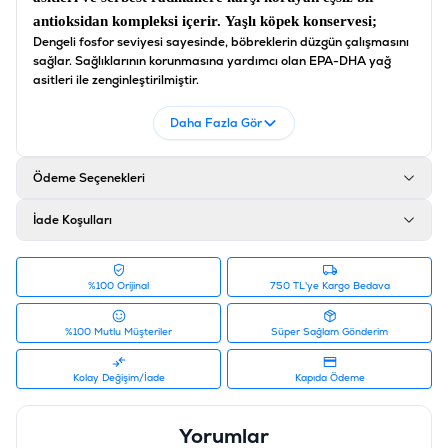
antioksidan kompleksi içerir.
Yaşlı köpek konservesi
;
Dengeli fosfor seviyesi sayesinde, böbreklerin düzgün çalışmasını
sağlar. Sağlıklarının korunmasına yardımcı olan EPA-DHA yağ
asitleri ile zenginleştirilmiştir.
İçerik
Daha Fazla Gör
Et ve hayvansal kökenli ürünler, Tahıllar, Bitkisel protein
özleri, Yağlar ve katı yağlar, Bitkisel ürünler, Mineraller,
Ödeme Seçenekleri
Mayalar, Sebzeler, Şekerler
İade Koşulları
Analiz
Ham protein: % 8,0, Ham ve sıvı yağlar: % 5.5, Ham
kül:% 1.3, Ham selüloz:% 1.1, Nem:% 80,0, Fosfor:%
%100 Orijinal
750 TL'ye Kargo Bedava
0,16, EPA ve DHA:% 0.12.
Katkı Maddeler
%100 Mutlu Müşteriler
Süper Sağlam Gönderim
Vitamin D3: 200 UI, E1 (demir): 6 mg, E2 (İyot): 0.24
Kolay Değişim/İade
Kapıda Ödeme
mg, E4 (bakır), 1.9 mg, E5 (Manganez): 2 mg, E6
(Çinko): 20 mg, Teknolojik katkılar: Sedimenter kökenli
Yorumlar
klinoptilolit: 2g