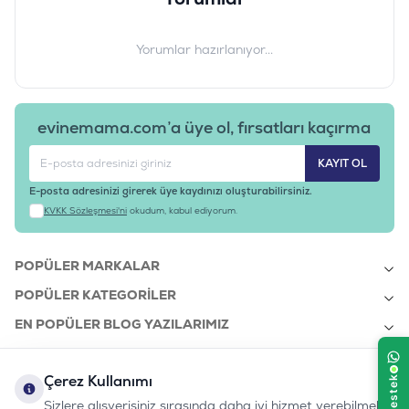
Ürün Filtreleri
Barkod
:
9003579020043
Yorumlar hazırlanıyor...
Tedarikçi Ürün Kodu
:
135-12
evinemama.com’a üye ol, fırsatları kaçırma
KAYIT OL
E-posta adresinizi girerek üye kaydınızı oluşturabilirsiniz.
KVKK Sözleşmesi'ni
okudum, kabul ediyorum.
POPÜLER MARKALAR
POPÜLER KATEGORILER
EN POPÜLER BLOG YAZILARIMIZ
EN SON BLOG YAZILARIMIZ
Çerez Kullanımı
KURUMSAL
Sizlere alışverişiniz sırasında daha iyi hizmet verebilmek