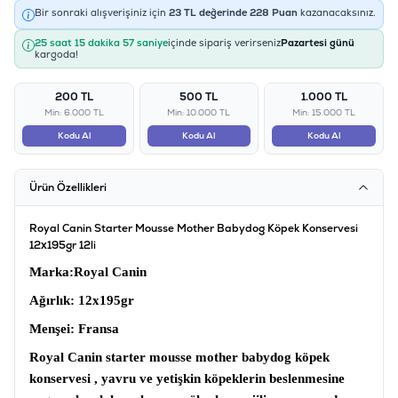
Bir sonraki alışverişiniz için
23
TL değerinde
228
Puan
kazanacaksınız.
25 saat 15 dakika 57 saniye
içinde sipariş verirseniz
Pazartesi günü
kargoda!
200 TL
500 TL
1.000 TL
Min: 6.000 TL
Min: 10.000 TL
Min: 15.000 TL
Kodu Al
Kodu Al
Kodu Al
Ürün Özellikleri
Royal Canin Starter Mousse Mother Babydog Köpek Konservesi
12x195gr 12li
Marka
:Royal Canin
Ağırlık:
12x195gr
Menşei
: Fransa
Royal Canin starter mousse mother babydog köpek
konservesi ,
yavru ve yetişkin köpeklerin beslenmesine