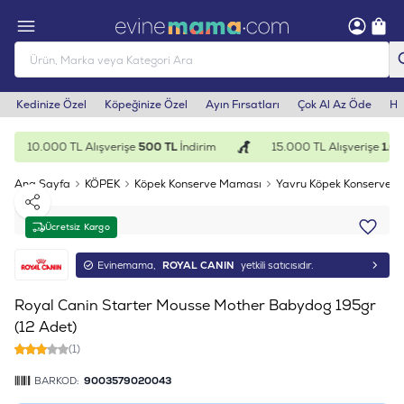
Kedinize Özel
Köpeğinize Özel
Ayın Fırsatları
Çok Al Az Öde
He
10.000 TL Alışverişe
500 TL
İndirim
15.000 TL Alışverişe
1.00
Ana Sayfa
KÖPEK
Köpek Konserve Maması
Yavru Köpek Konservesi
Paylaş
Ücretsiz Kargo
Evinemama,
ROYAL CANIN
yetkili satıcısıdır.
Royal Canin Starter Mousse Mother Babydog 195gr
(12 Adet)
(1)
BARKOD:
9003579020043