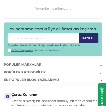
Yorumlar hazırlanıyor...
evinemama.com’a üye ol, fırsatları kaçırma
KAYIT OL
E-posta adresinizi girerek üye kaydınızı oluşturabilirsiniz.
KVKK Sözleşmesi'ni
okudum, kabul ediyorum.
POPÜLER MARKALAR
POPÜLER KATEGORILER
EN POPÜLER BLOG YAZILARIMIZ
EN SON BLOG YAZILARIMIZ
Çerez Kullanımı
KURUMSAL
Sizlere alışverişiniz sırasında daha iyi hizmet verebilmek
için internet sitemizde yasalara uygun çerezler