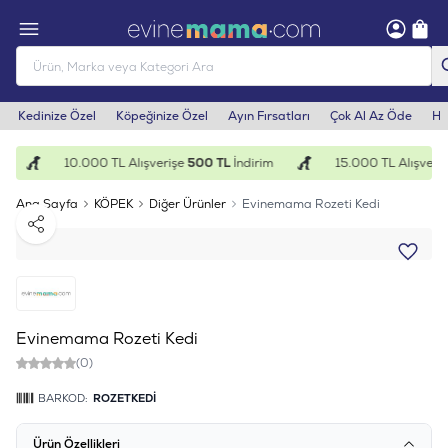
Kedinize Özel
Köpeğinize Özel
Ayın Fırsatları
Çok Al Az Öde
He
10.000 TL Alışverişe
500 TL
İndirim
15.000 TL Alışveriş
Ana Sayfa
KÖPEK
Diğer Ürünler
Evinemama Rozeti Kedi
Paylaş
Evinemama Rozeti Kedi
(0)
BARKOD:
ROZETKEDİ
Ürün Özellikleri