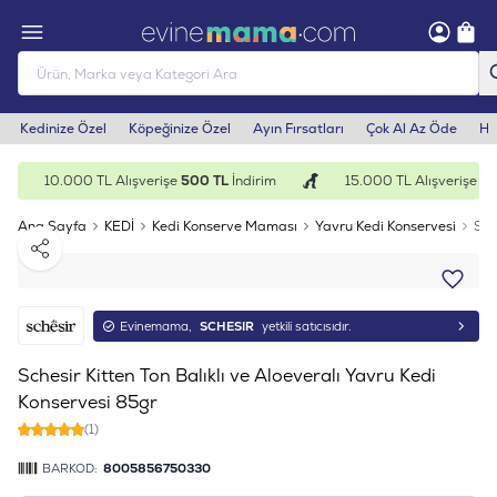
Kedinize Özel
Köpeğinize Özel
Ayın Fırsatları
Çok Al Az Öde
He
10.000 TL Alışverişe
500 TL
İndirim
15.000 TL Alışverişe
1.0
Ana Sayfa
KEDİ
Kedi Konserve Maması
Yavru Kedi Konservesi
Sch
Paylaş
Evinemama,
SCHESIR
yetkili satıcısıdır.
Schesir Kitten Ton Balıklı ve Aloeveralı Yavru Kedi
Konservesi 85gr
(1)
BARKOD:
8005856750330