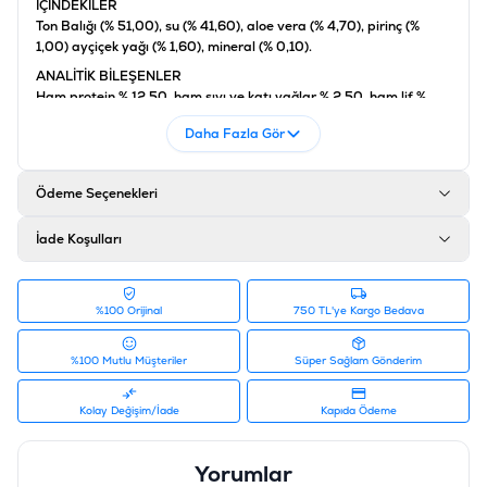
İÇİNDEKİLER
Ton Balığı (% 51,00), su (% 41,60), aloe vera (% 4,70), pirinç (%
1,00) ayçiçek yağı (% 1,60), mineral (% 0,10).
ANALİTİK BİLEŞENLER
Ham protein % 12,50, ham sıvı ve katı yağlar % 2,50, ham lif %
0,50, ham kül % 1,00, nem % 83,00, vitamin A 1325 UI, vitamin E
Daha Fazla Gör
15 mg, taurin 160 mg.
BESLENME YÖNTEMLERİ
* Açıldıktan sonra buzdolabında muhafaza edilmeli, maksimum 3
Ödeme Seçenekleri
gün içerisinde tüketilmelidir.
Ürün Filtreleri
İade Koşulları
Barkod
:
8005856750330
Tedarikçi Ürün Kodu
:
230-C184
%100 Orijinal
750 TL'ye Kargo Bedava
%100 Mutlu Müşteriler
Süper Sağlam Gönderim
Kolay Değişim/İade
Kapıda Ödeme
Yorumlar