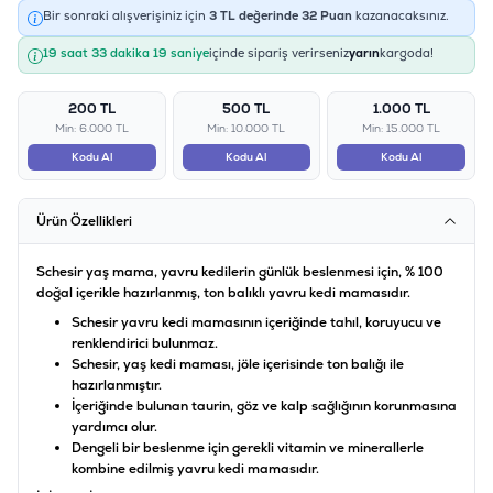
Bir sonraki alışverişiniz için
3
TL değerinde
32
Puan
kazanacaksınız.
19 saat 33 dakika 19 saniye
içinde sipariş verirseniz
yarın
kargoda!
200 TL
500 TL
1.000 TL
Min: 6.000 TL
Min: 10.000 TL
Min: 15.000 TL
Kodu Al
Kodu Al
Kodu Al
Ürün Özellikleri
Schesir yaş mama, yavru kedilerin günlük beslenmesi için, % 100
doğal içerikle hazırlanmış, ton balıklı yavru kedi mamasıdır.
Schesir yavru kedi mamasının içeriğinde tahıl, koruyucu ve
renklendirici bulunmaz.
Schesir, yaş kedi maması, jöle içerisinde ton balığı ile
hazırlanmıştır.
İçeriğinde bulunan taurin, göz ve kalp sağlığının korunmasına
yardımcı olur.
Dengeli bir beslenme için gerekli vitamin ve minerallerle
kombine edilmiş yavru kedi mamasıdır.