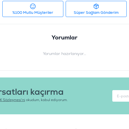
%100 Mutlu Müşteriler
Süper Sağlam Gönderim
Yorumlar
Yorumlar hazırlanıyor...
rsatları kaçırma
K Sözleşmesi'ni
okudum, kabul ediyorum.