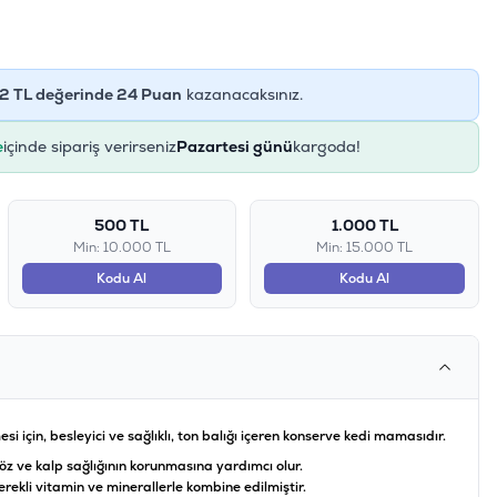
2
TL değerinde
24
Puan
kazanacaksınız.
e
içinde sipariş verirseniz
Pazartesi günü
kargoda!
500 TL
1.000 TL
Min: 10.000 TL
Min: 15.000 TL
Kodu Al
Kodu Al
si için, besleyici ve sağlıklı, ton balığı içeren konserve kedi mamasıdır.
öz ve kalp sağlığının korunmasına yardımcı olur.
erekli vitamin ve minerallerle kombine edilmiştir.