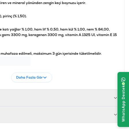
diren ve mineral yönünden zengin keçi boynuzu içerir.
, pirinç (% 1,50).
e katı yağlar % 1,00, ham lif % 0,50, ham kül % 1,00, nem % 84,00,
 gamı 3300 mg, karagenan 3300 mg, vitamin A 1325 UI, vitamin E 15
 muhafaza edilmeli, maksimum 3 gün içerisinde tüketilmelidir.
005852751027
Daha Fazla Gör
30-C561