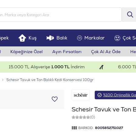
öpek
Kuş
Balık
Markalar
Çok S
l
Köpeğinize Özel
Ayın Fırsatları
Çok Al Az Öde
He
15.000 TL Alışverişe
1.000 TL
İndirim
6.000 TL Alı
Schesir Tavuk ve Ton Balıklı Kedi Konservesi 100gr
%100 Orijinallik Ga
Schesir Tavuk ve Ton B
(0)
BARKOD:
8005852751027