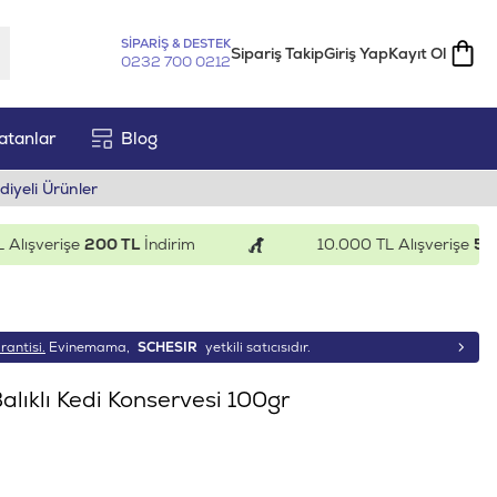
SİPARİŞ & DESTEK
Sipariş Takip
Giriş Yap
Kayıt Ol
0232 700 0212
atanlar
Blog
diyeli Ürünler
şverişe
200 TL
İndirim
10.000 TL Alışverişe
500 TL
rantisi.
Evinemama,
SCHESIR
yetkili satıcısıdır.
alıklı Kedi Konservesi 100gr