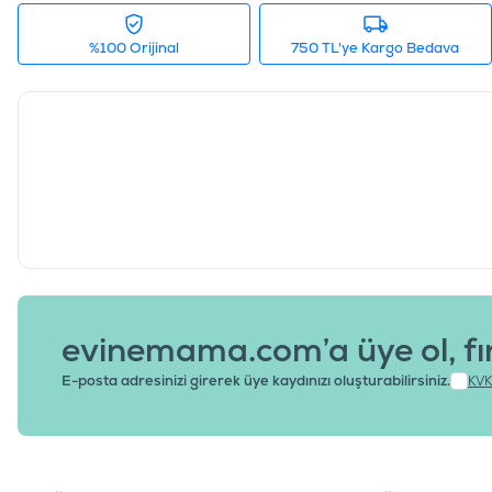
%100 Orijinal
750 TL'ye Kargo Bedava
evinemama.com’a üye ol, fı
E-posta adresinizi girerek üye kaydınızı oluşturabilirsiniz.
KVK