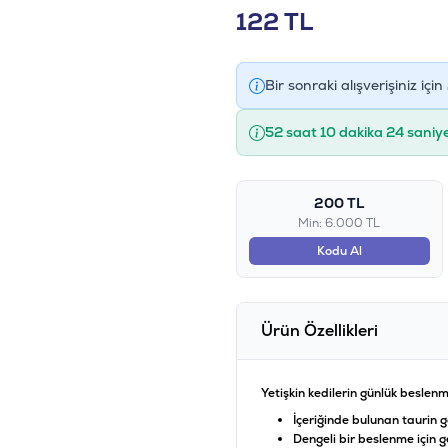
122
TL
Bir sonraki alışverişiniz için
52 saat 10 dakika 23 saniy
200 TL
Min: 6.000 TL
Kodu Al
Ürün Özellikleri
Yetişkin kedilerin günlük beslenme
İçeriğinde bulunan taurin g
Dengeli bir beslenme için g