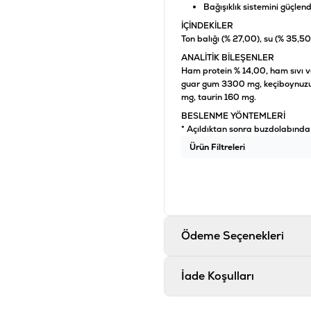
Bağışıklık sistemini güçlen
İÇİNDEKİLER
Ton balığı (% 27,00), su (% 35,50)
ANALİTİK BİLEŞENLER
Ham protein % 14,00, ham sıvı v
guar gum 3300 mg, keçiboynuzu
mg, taurin 160 mg.
BESLENME YÖNTEMLERİ
* Açıldıktan sonra buzdolabında
Ürün Filtreleri
Barkod
:
8
Tedarikçi Ürün Kodu
:
2
Ödeme Seçenekleri
İade Koşulları