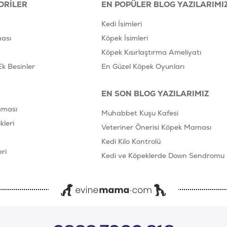
ORILER
EN POPÜLER BLOG YAZILARIMI
Kedi İsimleri
ası
Köpek İsimleri
Köpek Kısırlaştırma Ameliyatı
Ek Besinler
En Güzel Köpek Oyunları
EN SON BLOG YAZILARIMIZ
aması
Muhabbet Kuşu Kafesi
leri
Veteriner Önerisi Köpek Maması
Kedi Kilo Kontrolü
ri
Kedi ve Köpeklerde Down Sendromu