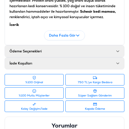
içermektedir. Protein oranı yüksek, yağ oranı düşük olarak
hazırlanan kedi konservesidir. % 100 doğal ve insan tüketiminde
kullanılan hammaddeler ile hazırlanmıştır.
Schesir kedi maması,
renklendirici, iştah açıcı ve kimyasal koruyucular içermez.
İçerik
Doğal Ton Balığı %17, Balık Özü %4,5, Papaya %4, Tapyoka
Daha Fazla Gör
Nişastası %1,09
Analiz
Ödeme Seçenekleri
Protein %5, Ham Yağ %0,2, Ham Selüloz %0,3, Ham Kül %1, Nem
%87
İade Koşulları
Ürün Filtreleri
Barkod
:
8005852146755
Tedarikçi Ürün Kodu
:
230-C675
%100 Orijinal
750 TL'ye Kargo Bedava
%100 Mutlu Müşteriler
Süper Sağlam Gönderim
Kolay Değişim/İade
Kapıda Ödeme
Yorumlar