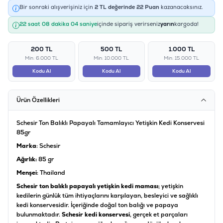
Bir sonraki alışverişiniz için
2
TL değerinde
22
Puan
kazanacaksınız.
22 saat 08 dakika 03 saniye
içinde sipariş verirseniz
yarın
kargoda!
200 TL
500 TL
1.000 TL
Min: 6.000 TL
Min: 10.000 TL
Min: 15.000 TL
Kodu Al
Kodu Al
Kodu Al
Ürün Özellikleri
Schesir Ton Balıklı Papayalı Tamamlayıcı Yetişkin Kedi Konservesi
85gr
Marka
: Schesir
Ağırlık:
85 gr
Menşei
: Thailand
Schesir ton balıklı papayalı yetişkin kedi maması
; yetişkin
kedilerin günlük tüm ihtiyaçlarını karşılayan, besleyici ve sağlıklı
kedi konservesidir. İçeriğinde doğal ton balığı ve papaya
bulunmaktadır.
Schesir kedi konservesi
, gerçek et parçaları