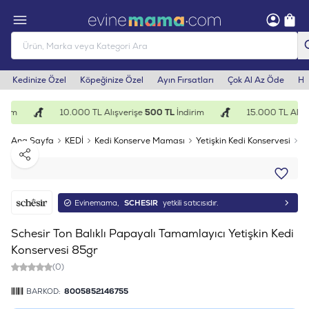
Kedinize Özel
Köpeğinize Özel
Ayın Fırsatları
Çok Al Az Öde
He
irim
10.000 TL Alışverişe
500 TL
İndirim
15.000 TL Alışv
Ana Sayfa
KEDİ
Kedi Konserve Maması
Yetişkin Kedi Konservesi
S
Paylaş
Evinemama,
SCHESIR
yetkili satıcısıdır.
Schesir Ton Balıklı Papayalı Tamamlayıcı Yetişkin Kedi
Konservesi 85gr
(0)
BARKOD:
8005852146755