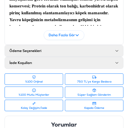
konservesi;
Protein olarak ton balığı
,
karbonhidrat olarak
pirinç kullanılmış olan
tamamlayıcı köpek mamasıdır.
Yavru köpeğinizin metabolizmasının gelişimi için
hazırlanmış bu mamayı kullanarak sağlıklı bir bünyeye
kavuşmasına yardımcı olabilirsiniz.
Daha Fazla Gör
İçerik
Ödeme Seçenekleri
Ton Balığı %53, Su %40,5, Aloe Vera %5, Tohum Yağı
%1,5, Pirinç %3, Mineral %0,1
İade Koşulları
Analiz
Protein %12, Ham Sıvı ve Katı Yağlar %2, Ham Selüloz
%100 Orijinal
750 TL'ye Kargo Bedava
%0,5, Ham Kül %1,2, Nem %83
Ürün Filtreleri
%100 Mutlu Müşteriler
Süper Sağlam Gönderim
Barkod
:
8005852712622
Tedarikçi Ürün Kodu
:
230-C688
Kolay Değişim/İade
Kapıda Ödeme
Yorumlar