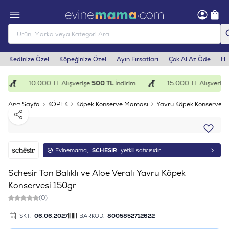
Kedinize Özel
Köpeğinize Özel
Ayın Fırsatları
Çok Al Az Öde
He
10.000 TL Alışverişe
500 TL
İndirim
15.000 TL Alışverişe
Ana Sayfa
KÖPEK
Köpek Konserve Maması
Yavru Köpek Konservesi
Paylaş
Evinemama,
SCHESIR
yetkili satıcısıdır.
Schesir Ton Balıklı ve Aloe Veralı Yavru Köpek
Konservesi 150gr
(0)
SKT:
06.06.2027
BARKOD:
8005852712622