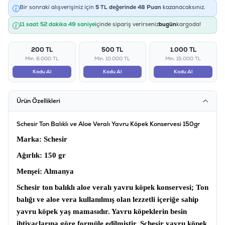
Bir sonraki alışverişiniz için
5
TL değerinde
48
Puan
kazanacaksınız.
11 saat 52 dakika 49 saniye
içinde sipariş verirseniz
bugün
kargoda!
200 TL
500 TL
1.000 TL
Min: 6.000 TL
Min: 10.000 TL
Min: 15.000 TL
Kodu Al
Kodu Al
Kodu Al
Ürün Özellikleri
Schesir Ton Balıklı ve Aloe Veralı Yavru Köpek Konservesi 150gr
Marka
: Schesir
Ağırlık:
150 gr
Menşei
: Almanya
Schesir ton balıklı aloe veralı yavru köpek konservesi
; Ton
balığı ve aloe vera kullanılmış olan lezzetli içeriğe sahip
yavru köpek yaş mamasıdır. Yavru köpeklerin besin
ihtiyaçlarına göre formüle edilmiştir.
Schesir yavru köpek