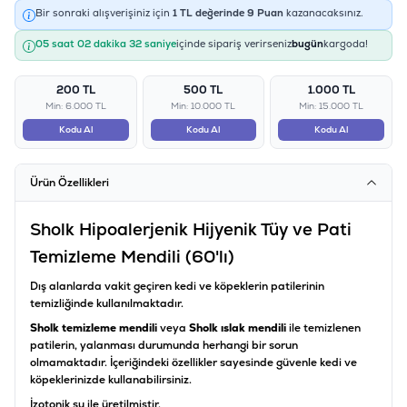
Bir sonraki alışverişiniz için
1
TL değerinde
9
Puan
kazanacaksınız.
05 saat 02 dakika 31 saniye
içinde sipariş verirseniz
bugün
kargoda!
200 TL
500 TL
1.000 TL
Min: 6.000 TL
Min: 10.000 TL
Min: 15.000 TL
Kodu Al
Kodu Al
Kodu Al
Ürün Özellikleri
Sholk Hipoalerjenik Hijyenik Tüy ve Pati
Temizleme Mendili (60'lı)
Dış alanlarda vakit geçiren kedi ve köpeklerin patilerinin
temizliğinde kullanılmaktadır.
Sholk temizleme mendili
veya
Sholk ıslak mendili
ile temizlenen
patilerin, yalanması durumunda herhangi bir sorun
olmamaktadır. İçeriğindeki özellikler sayesinde güvenle kedi ve
köpeklerinizde kullanabilirsiniz.
İzotonik su ile üretilmiştir.