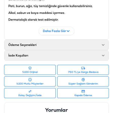
Pati, burun, ağız, tüy temizliğinde güvenle kullanabilirsiniz.
Alkol, sabun ve boya maddesi içermez.
Dermatolojik olarak test edilmiştir.
Ürün Filtreleri
Daha Fazla Gör
Barkod
:
8690536905607
Tedarikçi Ürün Kodu
:
K905607
Ödeme Seçenekleri
İade Koşulları
%100 Orijinal
750 TL'ye Kargo Bedava
%100 Mutlu Müşteriler
Süper Sağlam Gönderim
Kolay Değişim/İade
Kapıda Ödeme
Yorumlar