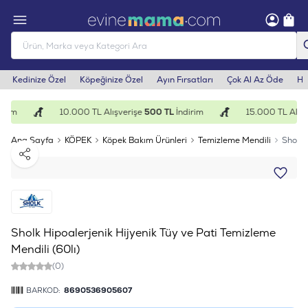
Kedinize Özel
Köpeğinize Özel
Ayın Fırsatları
Çok Al Az Öde
He
irim
10.000 TL Alışverişe
500 TL
İndirim
15.000 TL Alışv
Ana Sayfa
KÖPEK
Köpek Bakım Ürünleri
Temizleme Mendili
Sholk 
Paylaş
Sholk Hipoalerjenik Hijyenik Tüy ve Pati Temizleme
Mendili (60lı)
(0)
BARKOD:
8690536905607