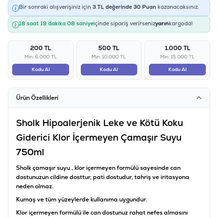
Bir sonraki alışverişiniz için
3
TL değerinde
30
Puan
kazanacaksınız.
18 saat 19 dakika 08 saniye
içinde sipariş verirseniz
yarın
kargoda!
200 TL
500 TL
1.000 TL
Min: 6.000 TL
Min: 10.000 TL
Min: 15.000 TL
Kodu Al
Kodu Al
Kodu Al
Ürün Özellikleri
Sholk Hipoalerjenik Leke ve Kötü Koku
Giderici Klor İçermeyen Çamaşır Suyu
750ml
Sholk çamaşır suyu , klor içermeyen formülü sayesinde can
dostunuzun cildine dosttur, pati dostudur, tahriş ve iritasyona
neden olmaz.
Kumaş ve tüm yüzeylerde kullanıma uygundur.
Klor içermeyen formülü ile can dostunuz rahat nefes almasını