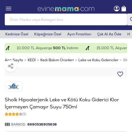
Kedinize Özel
Köpeğinize Özel
Ayın Fırsatları
Çok Al Az Öde
He
10.000 TL Alışverişe
500 TL
İndirim
15.000 TL Alışverişe
Ana Sayfa
KEDİ
Kedi Bakım Ürünleri
Leke ve Koku Gidericiler
Sholk
Paylaş
Sholk Hipoalerjenik Leke ve Kötü Koku Giderici Klor
İçermeyen Çamaşır Suyu 750ml
(1)
BARKOD:
8690536905638