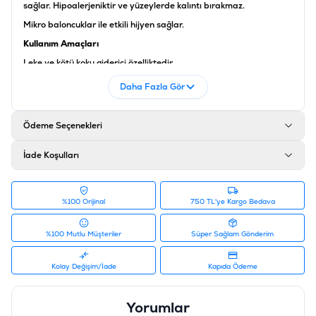
sağlar.
Hipoalerjeniktir ve yüzeylerde k
alıntı bırakmaz.
Mikro baloncuklar ile etkili hijyen sağlar.
Kullanım Amaçları
Leke ve kötü koku giderici özelliktedir.
Kumaş ve tüm yüzeylerde kullanıma uygundur.
Daha Fazla Gör
Uzun süre yattığı yerin (kedi & köpek yatağı veya koltuk) kokusunu
gidermek için kullanılabilir
Kediler özellikle mutfakta tüm yüzeylerde gezdiği,yattığı için
Ödeme Seçenekleri
mutfaktaki masa, zemin gibi yüzeyler temizlenebilir.
Ürün Filtreleri
İade Koşulları
Barkod
:
8690536905638
Tedarikçi Ürün Kodu
:
K905638
%100 Orijinal
750 TL'ye Kargo Bedava
%100 Mutlu Müşteriler
Süper Sağlam Gönderim
Kolay Değişim/İade
Kapıda Ödeme
Yorumlar