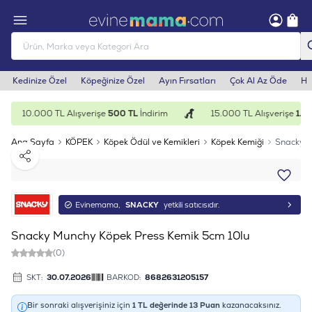
Kedinize Özel
Köpeğinize Özel
Ayın Fırsatları
Çok Al Az Öde
He
10.000 TL Alışverişe
500 TL
İndirim
15.000 TL Alışverişe
1.00
Ana Sayfa
KÖPEK
Köpek Ödül ve Kemikleri
Köpek Kemiği
Snacky M
Paylaş
Evinemama,
SNACKY
yetkili satıcısıdır.
Snacky Munchy Köpek Press Kemik 5cm 10lu
(0)
SKT:
30.07.2026
BARKOD:
8682631205157
Bir sonraki alışverişiniz için
1
TL değerinde
13
Puan
kazanacaksınız.