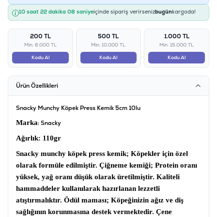
10 saat 22 dakika 08 saniye
içinde sipariş verirseniz
bugün
kargoda!
200 TL
500 TL
1.000 TL
Min: 6.000 TL
Min: 10.000 TL
Min: 15.000 TL
Kodu Al
Kodu Al
Kodu Al
Ürün Özellikleri
Snacky Munchy Köpek Press Kemik 5cm 10lu
Marka
: Snacky
Ağırlık:
110gr
Snacky munchy köpek press kemik;
Köpekler için özel
olarak formüle edilmiştir.
Çiğneme kemiği;
Protein oranı
yüksek, yağ oranı düşük olarak üretilmiştir. Kaliteli
hammaddeler kullanılarak hazırlanan lezzetli
atıştırmalıktır.
Ödül maması
; Köpeğinizin ağız ve diş
sağlığının korunmasına destek vermektedir. Çene