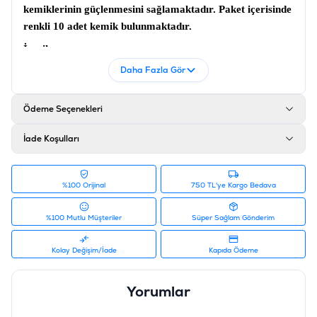
kemiklerinin güçlenmesini sağlamaktadır. Paket içerisinde
renkli 10 adet kemik bulunmaktadır.
İçerik
Daha Fazla Gör
%80 sığır derisi, %19.9 nişasta, %0,01 AB izinli
renklendirici
Ödeme Seçenekleri
Analiz
Protein %65, Yağ %2.5, Selüloz %1, Kül %3, Nem %15
İade Koşulları
Ürün Filtreleri
Barkod
:
8682631205157
%100 Orijinal
750 TL'ye Kargo Bedava
Tedarikçi Ürün Kodu
:
PIDP-015
%100 Mutlu Müşteriler
Süper Sağlam Gönderim
Kolay Değişim/İade
Kapıda Ödeme
Yorumlar