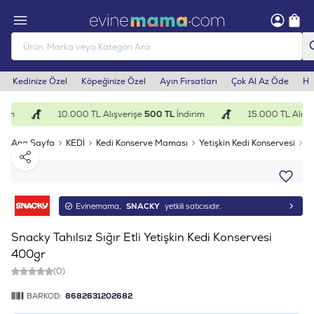
Kedinize Özel
Köpeğinize Özel
Ayın Fırsatları
Çok Al Az Öde
He
rim
10.000 TL Alışverişe
500 TL
İndirim
15.000 TL Alışve
Ana Sayfa
KEDİ
Kedi Konserve Maması
Yetişkin Kedi Konservesi
S
Paylaş
Evinemama,
SNACKY
yetkili satıcısıdır.
Snacky Tahılsız Sığır Etli Yetişkin Kedi Konservesi
400gr
(0)
BARKOD:
8682631202682