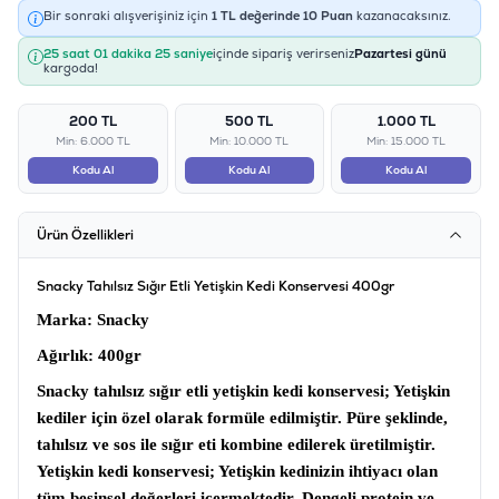
Bir sonraki alışverişiniz için
1
TL değerinde
10
Puan
kazanacaksınız.
25 saat 01 dakika 25 saniye
içinde sipariş verirseniz
Pazartesi günü
kargoda!
200 TL
500 TL
1.000 TL
Min: 6.000 TL
Min: 10.000 TL
Min: 15.000 TL
Kodu Al
Kodu Al
Kodu Al
Ürün Özellikleri
Snacky Tahılsız Sığır Etli Yetişkin Kedi Konservesi 400gr
Marka
: Snacky
Ağırlık:
400gr
Snacky tahılsız sığır etli yetişkin kedi konservesi
; Yetişkin
kediler için özel olarak formüle edilmiştir. Püre şeklinde,
tahılsız ve sos ile sığır eti kombine edilerek üretilmiştir.
Yetişkin kedi konservesi
; Yetişkin kedinizin ihtiyacı olan
tüm besinsel değerleri içermektedir. Dengeli protein ve