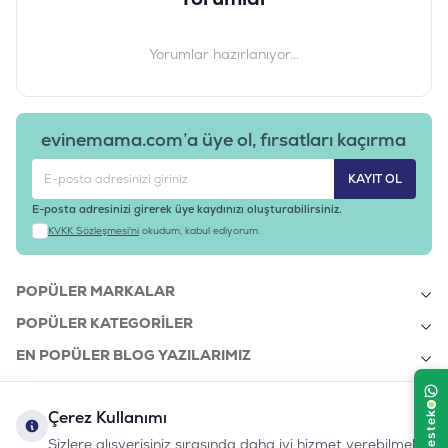
Tedarikçi Ürün Kodu
:
SNCK-002
Yorumlar hazırlanıyor...
evinemama.com’a üye ol, fırsatları kaçırma
KAYIT OL
E-posta adresinizi girerek üye kaydınızı oluşturabilirsiniz.
KVKK Sözleşmesi'ni
okudum, kabul ediyorum.
POPÜLER MARKALAR
POPÜLER KATEGORILER
EN POPÜLER BLOG YAZILARIMIZ
EN SON BLOG YAZILARIMIZ
Çerez Kullanımı
KURUMSAL
Sizlere alışverişiniz sırasında daha iyi hizmet verebilmek