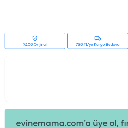
%100 Orijinal
750 TL'ye Kargo Bedava
evinemama.com’a üye ol, fı