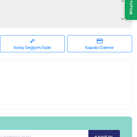
.5-2,5 KG
698995030281
PL-007
Kolay Değişim/İade
Kapıda Ödeme