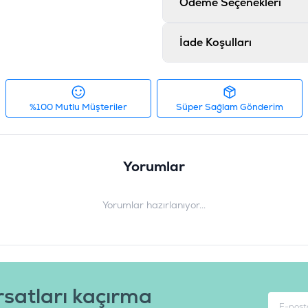
Ödeme Seçenekleri
Ürün Ağırlığı
:
1
Barkod
:
8
İade Koşulları
Tedarikçi Ürün Kodu
:
S
%100 Mutlu Müşteriler
Süper Sağlam Gönderim
Yorumlar
Yorumlar hazırlanıyor...
rsatları kaçırma