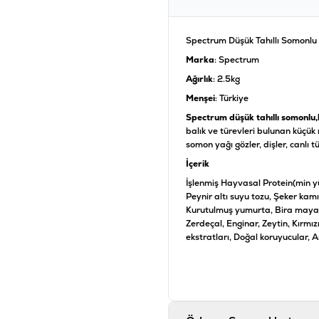
Spectrum Düşük Tahıllı Somonlu 
Marka
: Spectrum
Ağırlık
: 2.5kg
Menşei
: Türkiye
Spectrum düşük tahıllı somonlu
balık ve türevleri bulunan küçük 
somon yağı gözler, dişler, canlı 
İçerik
İşlenmiş Hayvasal Protein(min yü
Peynir altı suyu tozu, Şeker kamı
Kurutulmuş yumurta, Bira mayası
Zerdeçal, Enginar, Zeytin, Kırmız
ekstratları, Doğal koruyucular, 
Ürün Filtreleri
İçerik
:
H
Irk Boyutu
:
K