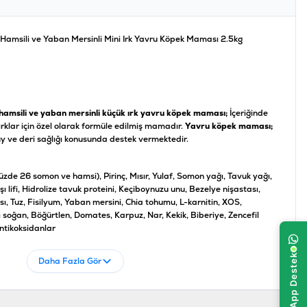
Hamsili ve Yaban Mersinli Mini Irk Yavru Köpek Maması 2.5kg
,hamsili ve yaban mersinli küçük ırk yavru köpek maması;
İçeriğinde
ırklar için özel olarak formüle edilmiş mamadır.
Yavru köpek maması;
tüy ve deri sağlığı konusunda destek vermektedir.
zde 26 somon ve hamsi), Pirinç, Mısır, Yulaf, Somon yağı, Tavuk yağı,
şı lifi, Hidrolize tavuk proteini, Keçiboynuzu unu, Bezelye nişastası,
, Tuz, Fisilyum, Yaban mersini, Chia tohumu, L-karnitin, XOS,
ı soğan, Böğürtlen, Domates, Karpuz, Nar, Kekik, Biberiye, Zencefil
Antikoksidanlar
Daha Fazla Gör
amsi, Somonlu, Yaban Mersinli
üçük Irk / Mini