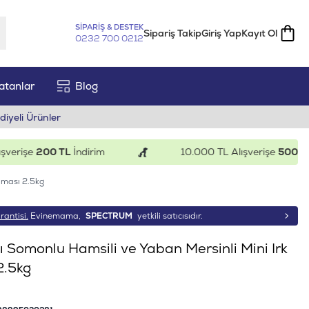
SİPARİŞ & DESTEK
Sipariş Takip
Giriş Yap
Kayıt Ol
0232 700 0212
atanlar
Blog
diyeli Ürünler
işe
200 TL
İndirim
10.000 TL Alışverişe
500 TL
İnd
aması 2.5kg
rantisi.
Evinemama,
SPECTRUM
yetkili satıcısıdır.
ı Somonlu Hamsili ve Yaban Mersinli Mini Irk
2.5kg