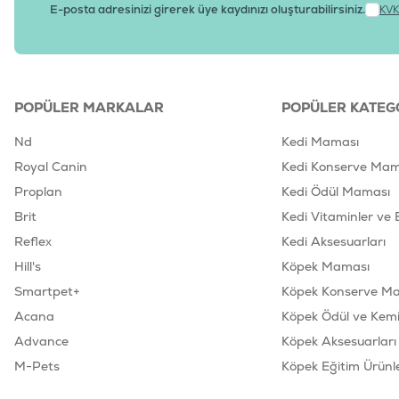
E-posta adresinizi girerek üye kaydınızı oluşturabilirsiniz.
KVK
POPÜLER MARKALAR
POPÜLER KATEG
Nd
Kedi Maması
Royal Canin
Kedi Konserve Mam
Proplan
Kedi Ödül Maması
Brit
Kedi Vitaminler ve 
Reflex
Kedi Aksesuarları
Hill's
Köpek Maması
Smartpet+
Köpek Konserve M
Acana
Köpek Ödül ve Kemik
Advance
Köpek Aksesuarları
M-Pets
Köpek Eğitim Ürünle