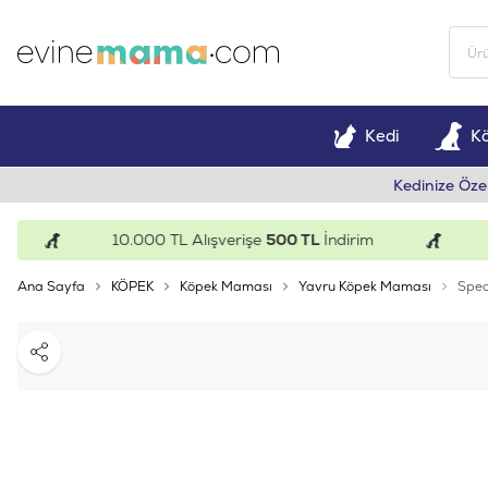
Kedi
K
Kedinize Öze
10.000 TL Alışverişe
500 TL
İndirim
15.
Ana Sayfa
KÖPEK
Köpek Maması
Yavru Köpek Maması
Spec
Paylaş