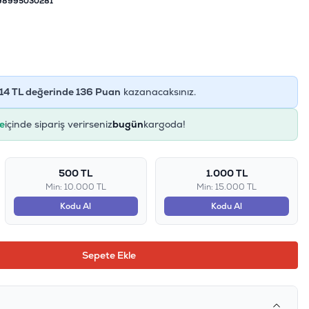
98995030281
14
TL değerinde
136
Puan
kazanacaksınız.
e
içinde sipariş verirseniz
bugün
kargoda!
500 TL
1.000 TL
Min: 10.000 TL
Min: 15.000 TL
Kodu Al
Kodu Al
Sepete Ekle