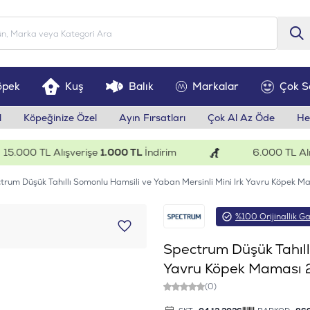
öpek
Kuş
Balık
Markalar
Çok S
l
Köpeğinize Özel
Ayın Fırsatları
Çok Al Az Öde
He
000 TL Alışverişe
1.000 TL
İndirim
6.000 TL Alışver
trum Düşük Tahıllı Somonlu Hamsili ve Yaban Mersinli Mini Irk Yavru Köpek M
%100 Orijinallik Ga
Spectrum Düşük Tahıll
Yavru Köpek Maması 
(0)