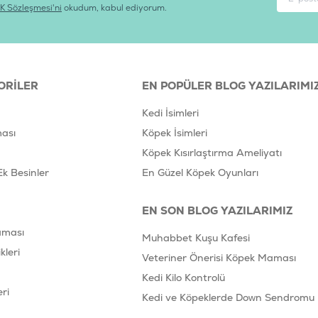
K Sözleşmesi'ni
okudum, kabul ediyorum.
ORILER
EN POPÜLER BLOG YAZILARIMI
Kedi İsimleri
ası
Köpek İsimleri
Köpek Kısırlaştırma Ameliyatı
Ek Besinler
En Güzel Köpek Oyunları
EN SON BLOG YAZILARIMIZ
aması
Muhabbet Kuşu Kafesi
leri
Veteriner Önerisi Köpek Maması
Kedi Kilo Kontrolü
ri
Kedi ve Köpeklerde Down Sendromu