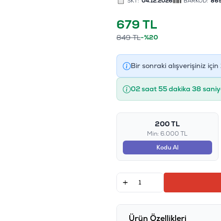
SKT:
04.12.2026
BARKOD:
86
679
TL
849
TL
-%20
Bir sonraki alışverişiniz için
02 saat 55 dakika 37 saniy
200 TL
Min: 6.000 TL
Kodu Al
Ürün Özellikleri