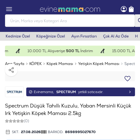
Kedinize Özel
Köpeğinize Özel
Ayın Fırsatları
Çok Al Az Öde
He
irim
10.000 TL Alışverişe
500 TL
İndirim
15.000 TL Alışv
Ana Sayfa
KÖPEK
Köpek Maması
Yetişkin Köpek Maması
Spectrum
Paylaş
Evinemama,
SPECTRUM
yetkili satıcısıdır.
Spectrum Düşük Tahıllı Kuzulu, Yaban Mersinli Küçük
Irk Yetişkin Köpek Maması 2.5kg
(0)
SKT:
27.08.2026
BARKOD:
8698995027670