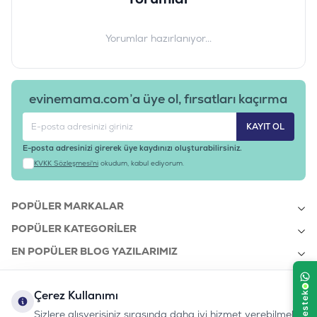
Barkod
:
8698995027670
Tedarikçi Ürün Kodu
:
SPL-002
Yorumlar hazırlanıyor...
evinemama.com’a üye ol, fırsatları kaçırma
KAYIT OL
E-posta adresinizi girerek üye kaydınızı oluşturabilirsiniz.
KVKK Sözleşmesi'ni
okudum, kabul ediyorum.
POPÜLER MARKALAR
POPÜLER KATEGORILER
EN POPÜLER BLOG YAZILARIMIZ
EN SON BLOG YAZILARIMIZ
Çerez Kullanımı
KURUMSAL
Sizlere alışverişiniz sırasında daha iyi hizmet verebilmek