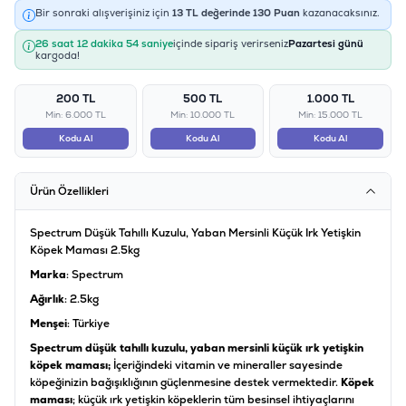
Bir sonraki alışverişiniz için
13
TL değerinde
130
Puan
kazanacaksınız.
26 saat 12 dakika 53 saniye
içinde sipariş verirseniz
Pazartesi günü
kargoda!
200 TL
500 TL
1.000 TL
Min: 6.000 TL
Min: 10.000 TL
Min: 15.000 TL
Kodu Al
Kodu Al
Kodu Al
Ürün Özellikleri
Spectrum Düşük Tahıllı Kuzulu, Yaban Mersinli Küçük Irk Yetişkin
Köpek Maması 2.5kg
Marka
: Spectrum
Ağırlık
: 2.5kg
Menşei
: Türkiye
Spectrum düşük tahıllı kuzulu, yaban mersinli küçük ırk yetişkin
köpek maması;
İçeriğindeki vitamin ve mineraller sayesinde
köpeğinizin bağışıklığının güçlenmesine destek vermektedir.
Köpek
maması
; küçük ırk yetişkin köpeklerin tüm besinsel ihtiyaçlarını