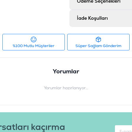
Ödeme Seçenekleri
Vitamin A 18000 IU/kg, Vitamin
150 mg/kg, İyot 1.5 mg/kg, Bak
mg/kg
İade Koşulları
Ürün Filtreleri
İçerik
:
K
Irk Boyutu
:
O
%100 Mutlu Müşteriler
Süper Sağlam Gönderim
Ürün Ağırlığı
:
1
Barkod
:
8
Yorumlar
Tedarikçi Ürün Kodu
:
S
Yorumlar hazırlanıyor...
rsatları kaçırma