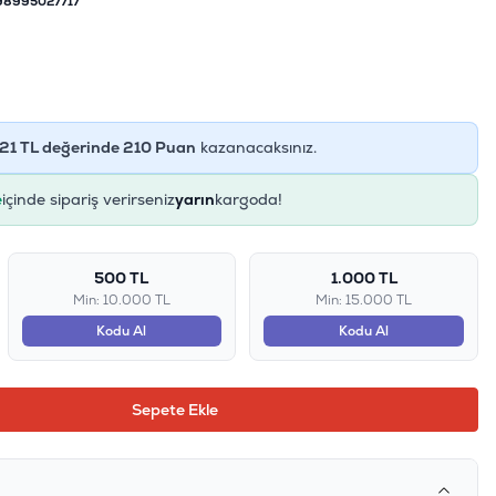
98995027717
21
TL değerinde
210
Puan
kazanacaksınız.
e
içinde sipariş verirseniz
yarın
kargoda!
500 TL
1.000 TL
Min: 10.000 TL
Min: 15.000 TL
Kodu Al
Kodu Al
Sepete Ekle