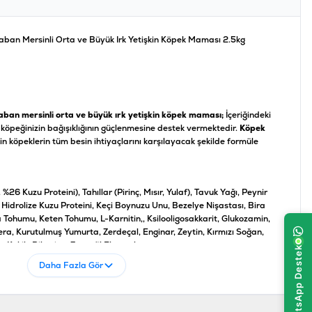
Yaban Mersinli Orta ve Büyük Irk Yetişkin Köpek Maması 2.5kg
yaban mersinli orta ve büyük ırk yetişkin köpek maması;
İçeriğindeki
köpeğinizin bağışıklığının güçlenmesine destek vermektedir.
Köpek
kin köpeklerin tüm besin ihtiyaçlarını karşılayacak şekilde formüle
26 Kuzu Proteini), Tahıllar (Pirinç, Mısır, Yulaf), Tavuk Yağı, Peynir
, Hidrolize Kuzu Proteini, Keçi Boynuzu Unu, Bezelye Nişastası, Bira
 Tohumu, Keten Tohumu, L-Karnitin,, Ksilooligosakkarit, Glukozamin,
era, Kurutulmuş Yumurta, Zerdeçal, Enginar, Zeytin, Kırmızı Soğan,
 Kekik, Biberiye, Zencefil Ekstratları
Daha Fazla Gör
 Ham Kül %9, Ham Selüloz %3