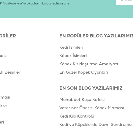
K Sözleşmesi'ni
okudum, kabul ediyorum.
ORILER
EN POPÜLER BLOG YAZILARIMI
Kedi İsimleri
ası
Köpek İsimleri
Köpek Kısırlaştırma Ameliyatı
Ek Besinler
En Güzel Köpek Oyunları
EN SON BLOG YAZILARIMIZ
aması
Muhabbet Kuşu Kafesi
leri
Veteriner Önerisi Köpek Maması
Kedi Kilo Kontrolü
ri
Kedi ve Köpeklerde Down Sendromu