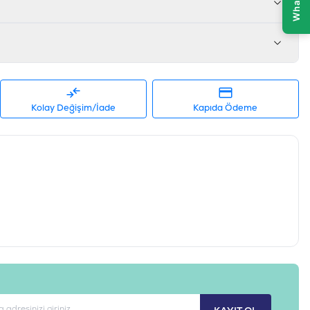
 D3 1500 IU/kg, Vitamin E 150 mg/kg, Vitamin C 200 mg/kg, Demir
ır 15 mg/kg, Manganez 70 mg/kg, Çinko 180 mg/kg, Selenyum 0.3
uzu Etli, Yaban Mersinli
rta Irk / Medium, Büyük Irk / Maxi
Kolay Değişim/İade
Kapıda Ödeme
.5-2,5 KG
698995027717
PL-005