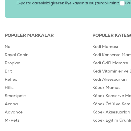
E-posta adresinizi girerek üye kaydınızı oluşturabilirsiniz.
KVK
POPÜLER MARKALAR
POPÜLER KATEG
Nd
Kedi Maması
Royal Canin
Kedi Konserve Mam
Proplan
Kedi Ödül Maması
Brit
Kedi Vitaminler ve 
Reflex
Kedi Aksesuarları
Hill's
Köpek Maması
Smartpet+
Köpek Konserve M
Acana
Köpek Ödül ve Kemik
Advance
Köpek Aksesuarları
M-Pets
Köpek Eğitim Ürünle