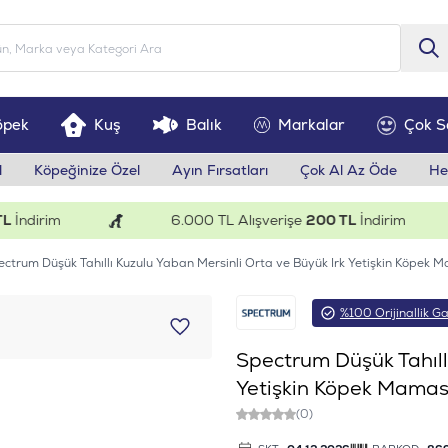
öpek
Kuş
Balık
Markalar
Çok S
l
Köpeğinize Özel
Ayın Fırsatları
Çok Al Az Öde
He
dirim
6.000 TL Alışverişe
200 TL
İndirim
ctrum Düşük Tahıllı Kuzulu Yaban Mersinli Orta ve Büyük Irk Yetişkin Köpek 
%100 Orijinallik Ga
Spectrum Düşük Tahıll
Yetişkin Köpek Mamas
(0)