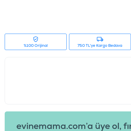
%100 Orijinal
750 TL'ye Kargo Bedava
evinemama.com’a üye ol, fı