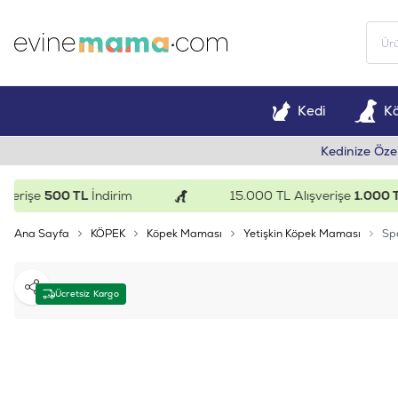
Kedi
K
Kedinize Öze
işe
500 TL
İndirim
15.000 TL Alışverişe
1.000 TL
İn
Ana Sayfa
KÖPEK
Köpek Maması
Yetişkin Köpek Maması
Spe
Paylaş
Ücretsiz Kargo