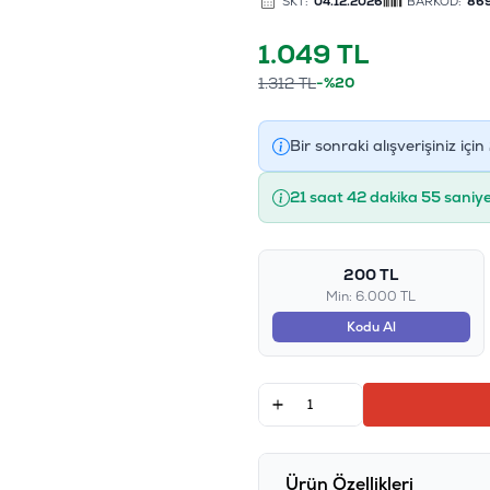
SKT:
04.12.2026
BARKOD:
86
1.049
TL
1.312
TL
-%20
Bir sonraki alışverişiniz için
21 saat 42 dakika 54 saniy
200 TL
Min: 6.000 TL
Kodu Al
Ürün Özellikleri