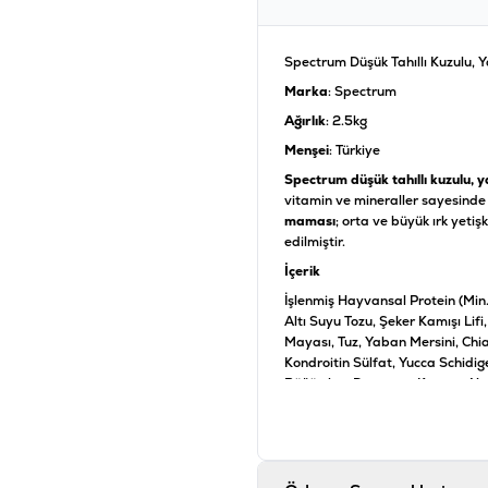
Spectrum Düşük Tahıllı Kuzulu, 
Marka
: Spectrum
Ağırlık
: 2.5kg
Menşei
: Türkiye
Spectrum düşük tahıllı kuzulu, 
vitamin ve mineraller sayesinde 
maması
; orta ve büyük ırk yetiş
edilmiştir.
İçerik
İşlenmiş Hayvansal Protein (Min. %
Altı Suyu Tozu, Şeker Kamışı Lifi
Mayası, Tuz, Yaban Mersini, Chia
Kondroitin Sülfat, Yucca Schidig
Böğürtlen, Domates, Karpuz, Nar,
Analiz
Ham Protein %28, Ham Yağ %14,
Katkı maddeleri