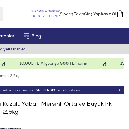
SİPARİŞ & DESTEK
Sipariş Takip
Giriş Yap
Kayıt Ol
0232 700 0212
atanlar
Blog
diyeli Ürünler
10.000 TL Alışverişe
500 TL
İndirim
15.000 T
Maması 2,5kg
rantisi.
Evinemama,
SPECTRUM
yetkili satıcısıdır.
ı Kuzulu Yaban Mersinli Orta ve Büyük Irk
ı 2,5kg