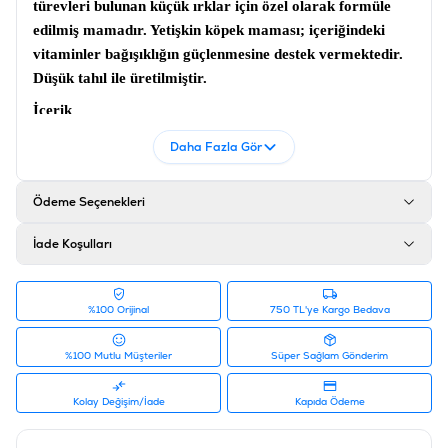
türevleri bulunan küçük ırklar için özel olarak formüle
edilmiş mamadır.
Yetişkin köpek maması;
içeriğindeki
vitaminler bağışıklığın güçlenmesine destek vermektedir.
Düşük tahıl ile üretilmiştir.
İçerik
İşlenmiş Hayvansal Protein (Min. %26 Somon ve Hamsi),
Daha Fazla Gör
Tahıllar (Pirinç, Mısır, Yulaf), Hamsi Yağı, Tavuk Yağı,
Peynir Altı Suyu Tozu, Şeker Kamışı Lifi, Hidrolize Tavuk
Ödeme Seçenekleri
Proteini, Keçi Boynuzu Unu, Bezelye Nişastası, Bira
Mayası,Tuz, Yaban Mersini, Chia Tohumu, L-Karnitin,,
İade Koşulları
Ksilooligosakkarit, Yucca Schidigera, Kurutulmuş
Yumurta, Zerdeçal, Enginar, Zeytin, Kırmızı Soğan,
Böğürtlen, Domates, Karpuz, Nar, Kekik, Biberiye,
%100 Orijinal
750 TL'ye Kargo Bedava
Zencefil Ekstratları
%100 Mutlu Müşteriler
Süper Sağlam Gönderim
Analiz
Ham Protein %30, Ham Yağ %18, Ham Kül %8, Ham
Kolay Değişim/İade
Kapıda Ödeme
Selüloz %5.5