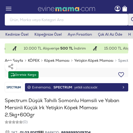
Kedinize Özel
Köpeğinize Özel
Ayın Fırsatları
Çok Al Az Öde
He
im
10.000 TL Alışverişe
500 TL
İndirim
15.000 TL Alışve
Ana Sayfa
KÖPEK
Köpek Maması
Yetişkin Köpek Maması
Spectrum
Paylaş
Ücretsiz Kargo
Evinemama,
SPECTRUM
yetkili satıcısıdır.
Spectrum Düşük Tahıllı Somonlu Hamsili ve Yaban
Mersinli Küçük Irk Yetişkin Köpek Maması
2,5kg+600gr
(0)
SKT:
01.03.2027
BARKOD:
8698995029704