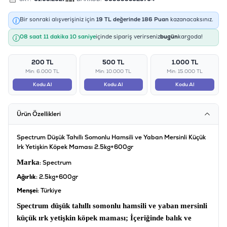
Bir sonraki alışverişiniz için
19
TL değerinde
186
Puan
kazanacaksınız.
08 saat 11 dakika 09 saniye
içinde sipariş verirseniz
bugün
kargoda!
200 TL
500 TL
1.000 TL
Min: 6.000 TL
Min: 10.000 TL
Min: 15.000 TL
Kodu Al
Kodu Al
Kodu Al
Ürün Özellikleri
Spectrum Düşük Tahıllı Somonlu Hamsili ve Yaban Mersinli Küçük
Irk Yetişkin Köpek Maması 2.5kg+600gr
Marka
: Spectrum
Ağırlık
: 2.5kg+600gr
Menşei
: Türkiye
Spectrum düşük tahıllı somonlu hamsili ve yaban mersinli
küçük ırk yetişkin köpek maması;
İçeriğinde balık ve