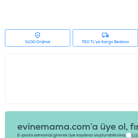
%100 Orijinal
750 TL'ye Kargo Bedava
evinemama.com’a üye ol, fı
E-posta adresinizi girerek üye kaydınızı oluşturabilirsiniz.
KVK