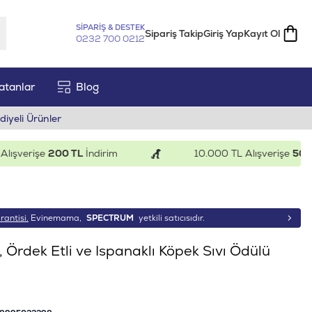
SİPARİŞ & DESTEK
Sipariş Takip
Giriş Yap
Kayıt Ol
0232 700 0212
atanlar
Blog
diyeli Ürünler
verişe
200 TL
İndirim
10.000 TL Alışverişe
500 TL
İ
rantisi.
Evinemama,
SPECTRUM
yetkili satıcısıdır.
 Ördek Etli ve Ispanaklı Köpek Sıvı Ödülü