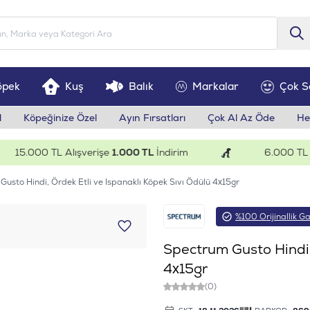
öpek
Kuş
Balık
Markalar
Çok S
l
Köpeğinize Özel
Ayın Fırsatları
Çok Al Az Öde
He
5.000 TL Alışverişe
1.000 TL
İndirim
6.000 TL Alış
usto Hindi, Ördek Etli ve Ispanaklı Köpek Sıvı Ödülü 4x15gr
%100 Orijinallik Ga
Spectrum Gusto Hindi,
4x15gr
(0)