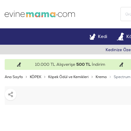
Kedi
K
Kedinize Öze
10.000 TL Alışverişe
500 TL
İndirim
1
Ana Sayfa
KÖPEK
Köpek Ödül ve Kemikleri
Krema
Spectrum G
Paylaş