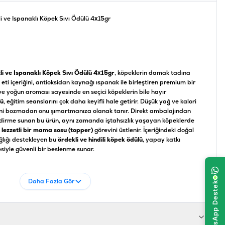
i ve Ispanaklı Köpek Sıvı Ödülü 4x15gr
i ve Ispanaklı Köpek Sıvı Ödülü 4x15gr
, köpeklerin damak tadına
eti içeriğini, antioksidan kaynağı ıspanak ile birleştiren premium bir
e yoğun aroması sayesinde en seçici köpeklerin bile hayır
lü
, eğitim seanslarını çok daha keyifli hale getirir. Düşük yağ ve kalori
sini bozmadan onu şımartmanıza olanak tanır. Direkt ambalajından
lendirme sunan bu ürün, aynı zamanda iştahsızlık yaşayan köpeklerde
k
lezzetli bir mama sosu (topper)
görevini üstlenir. İçeriğindeki doğal
ağlığı destekleyen bu
ördekli ve hindili köpek ödülü
, yapay katkı
iyle güvenli bir beslenme sunar.
Daha Fazla Gör
Miktar / Oran
Min. %6,5
%0,1