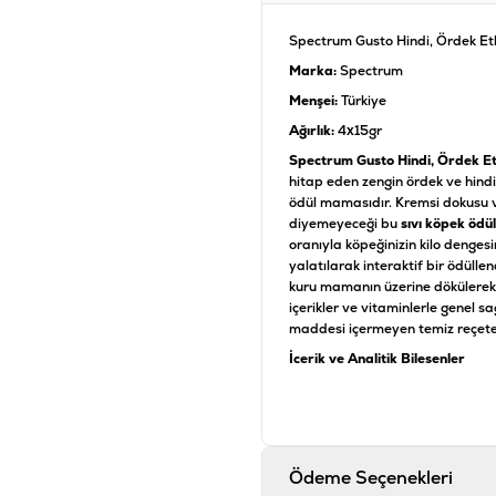
Spectrum Gusto Hindi, Ördek Etl
Marka:
Spectrum
Menşei:
Türkiye
Ağırlık:
4x15gr
Spectrum Gusto Hindi, Ördek Etl
hitap eden zengin ördek ve hindi 
ödül mamasıdır. Kremsi dokusu v
diyemeyeceği bu
sıvı köpek ödü
oranıyla köpeğinizin kilo denge
yalatılarak interaktif bir ödül
kuru mamanın üzerine dökülere
içerikler ve vitaminlerle genel s
maddesi içermeyen temiz reçetes
İçerik ve Analitik Bileşenler
Bileşen Adı
Ham Protein
Ödeme Seçenekleri
Ham Yağ