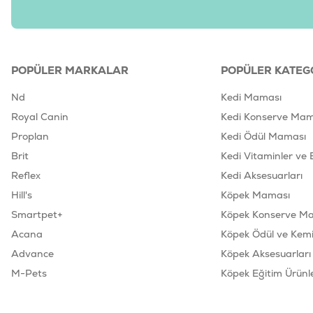
POPÜLER MARKALAR
POPÜLER KATEG
Nd
Kedi Maması
Royal Canin
Kedi Konserve Mam
Proplan
Kedi Ödül Maması
Brit
Kedi Vitaminler ve 
Reflex
Kedi Aksesuarları
Hill's
Köpek Maması
Smartpet+
Köpek Konserve M
Acana
Köpek Ödül ve Kemik
Advance
Köpek Aksesuarları
M-Pets
Köpek Eğitim Ürünle