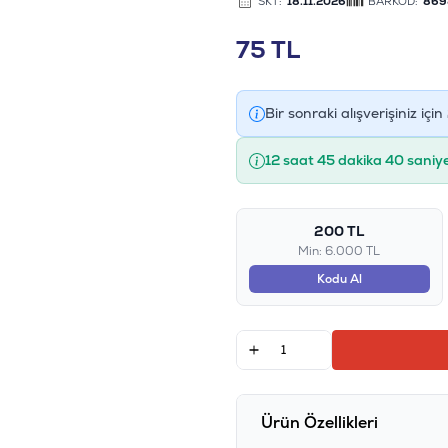
SKT:
18.11.2026
BARKOD:
869
75
TL
Bir sonraki alışverişiniz için
12 saat 45 dakika 40 saniy
200 TL
Min: 6.000 TL
Kodu Al
Ürün Özellikleri