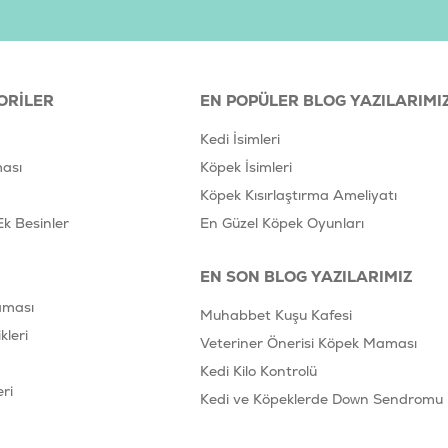
porsiyonlarını, aldığı ödül mik
bulundurunuz.
Ürün Filtreleri
ORILER
EN POPÜLER BLOG YAZILARIMI
Barkod
:
Tedarikçi Ürün Kodu
:
S
Kedi İsimleri
ası
Köpek İsimleri
Köpek Kısırlaştırma Ameliyatı
Ek Besinler
En Güzel Köpek Oyunları
EN SON BLOG YAZILARIMIZ
aması
Muhabbet Kuşu Kafesi
leri
Veteriner Önerisi Köpek Maması
Kedi Kilo Kontrolü
ri
Kedi ve Köpeklerde Down Sendromu