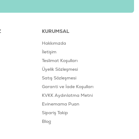
tarına göre dengelemeyi unutmayınız. Daima temiz ve taze içme suyu
Z
KURUMSAL
8698995033398
PG-054
Hakkımızda
İletişim
Teslimat Koşulları
Üyelik Sözleşmesi
Satış Sözleşmesi
Garanti ve İade Koşulları
KVKK Aydınlatma Metni
Evinemama Puan
Sipariş Takip
Blog