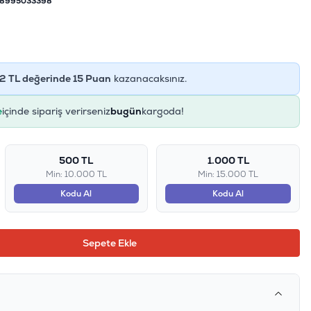
8995033398
2
TL değerinde
15
Puan
kazanacaksınız.
e
içinde sipariş verirseniz
bugün
kargoda!
500 TL
1.000 TL
Min: 10.000 TL
Min: 15.000 TL
Kodu Al
Kodu Al
Sepete Ekle