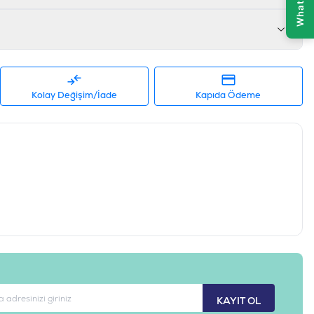
%1,0
%2,0
%90,0
Kolay Değişim/İade
Kapıda Ödeme
arışımı?
ımı:
Ördek ve hindi etinden gelen yüksek lezzet ve
ek proteinler.
Doğal demir ve mineral kaynağı olan ıspanak ile
atkı.
endirme:
Kilo kontrolü gereken köpekler için ideal, yok
ğ oranı.
:
Kuru mamayı lezzetlendirmek için mükemmel bir
ği.
hijyenik 15 gramlık çubuk ile her zaman taze ve kolay
i her bir sıvı çubuğu köpeğinize ödül olarak sunabilirsiniz. Açılan
KAYIT OL
in bekletmeden tükettirilmesi önerilir. Köpeğinizin günlük ana öğün